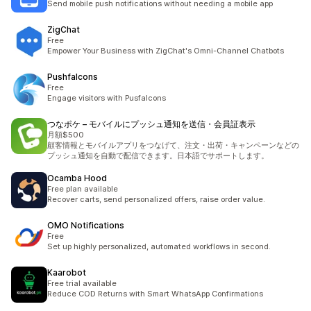
Send mobile push notifications without needing a mobile app
ZigChat
Free
Empower Your Business with ZigChat's Omni-Channel Chatbots
Pushfalcons
Free
Engage visitors with Pusfalcons
つなポケ – モバイルにプッシュ通知を送信・会員証表示
月額$500
顧客情報とモバイルアプリをつなげて、注文・出荷・キャンペーンなどの
プッシュ通知を自動で配信できます。日本語でサポートします。
Ocamba Hood
Free plan available
Recover carts, send personalized offers, raise order value.
OMO Notifications
Free
Set up highly personalized, automated workflows in second.
Kaarobot
Free trial available
Reduce COD Returns with Smart WhatsApp Confirmations