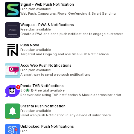
Signal ‑ Web Push Notification
Free plan available
Web Push, Campaigns, Flows, Geofencing & Smart Sending
Wappaa ‑ PWA & Notifications
Free plan available
Create a PWA and send push notifications to engage customers
Push Nova
Free plan available
Targeted and Ongoing and one time Push Notifications
Accu Web Push Notifications
Free plan available
A smart way to send web push notifications
Panda TAB Notifications
av 5 stjerner
5,0
(1)
•
Free trial available
Totalt 1 omtaler
Recover sale using TAB notification & Mobile address bar color
Srashta Push Notification
Free plan available
Send web push Notification in any device of subscribers
Unblocked: Push Notifications
Free