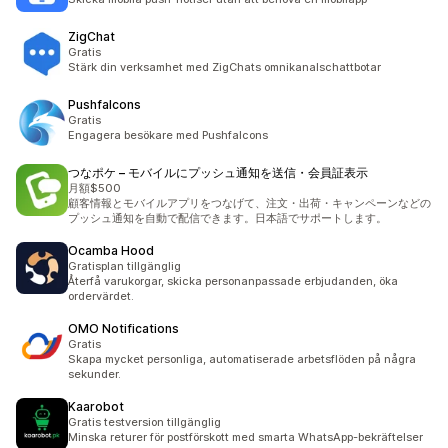
ZigChat
Gratis
Stärk din verksamhet med ZigChats omnikanalschattbotar
Pushfalcons
Gratis
Engagera besökare med Pushfalcons
つなポケ – モバイルにプッシュ通知を送信・会員証表示
月額$500
顧客情報とモバイルアプリをつなげて、注文・出荷・キャンペーンなどの
プッシュ通知を自動で配信できます。日本語でサポートします。
Ocamba Hood
Gratisplan tillgänglig
Återfå varukorgar, skicka personanpassade erbjudanden, öka
ordervärdet.
OMO Notifications
Gratis
Skapa mycket personliga, automatiserade arbetsflöden på några
sekunder.
Kaarobot
Gratis testversion tillgänglig
Minska returer för postförskott med smarta WhatsApp-bekräftelser