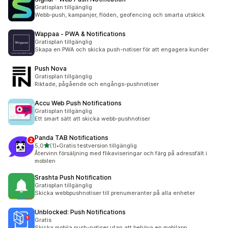
Gratisplan tillgänglig
Webb-push, kampanjer, flöden, geofencing och smarta utskick
Wappaa ‑ PWA & Notifications
Gratisplan tillgänglig
Skapa en PWA och skicka push-notiser för att engagera kunder
Push Nova
Gratisplan tillgänglig
Riktade, pågående och engångs-pushnotiser
Accu Web Push Notifications
Gratisplan tillgänglig
Ett smart sätt att skicka webb-pushnotiser
Panda TAB Notifications
av 5 stjärnor
5,0
(1)
•
Gratis testversion tillgänglig
1 recensioner totalt
Återvinn försäljning med flikaviseringar och färg på adressfält i
mobilen
Srashta Push Notification
Gratisplan tillgänglig
Skicka webbpushnotiser till prenumeranter på alla enheter
Unblocked: Push Notifications
Gratis
Skicka mobila push-notiser utan att behöva en mobilapp