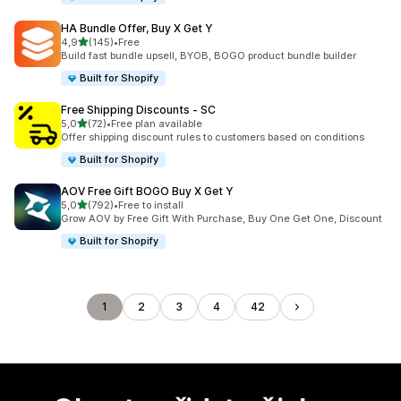
HA Bundle Offer, Buy X Get Y
z 5 hvězd
4,9
(145)
•
Free
Celkový počet recenzí: 145
Build fast bundle upsell, BYOB, BOGO product bundle builder
Built for Shopify
Free Shipping Discounts ‑ SC
z 5 hvězd
5,0
(72)
•
Free plan available
Celkový počet recenzí: 72
Offer shipping discount rules to customers based on conditions
Built for Shopify
AOV Free Gift BOGO Buy X Get Y
z 5 hvězd
5,0
(792)
•
Free to install
Celkový počet recenzí: 792
Grow AOV by Free Gift With Purchase, Buy One Get One, Discount
Built for Shopify
1
2
3
4
42