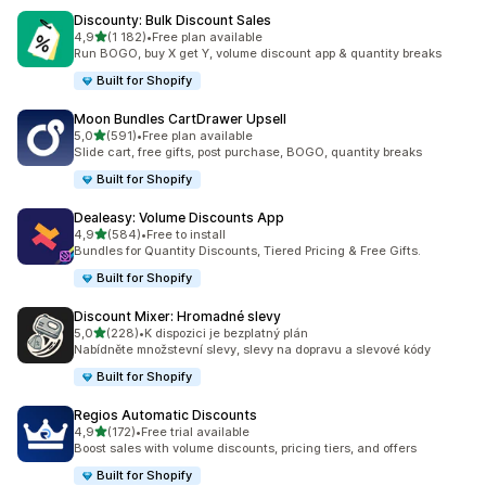
Discounty: Bulk Discount Sales
z 5 hvězd
4,9
(1 182)
•
Free plan available
Celkový počet recenzí: 1182
Run BOGO, buy X get Y, volume discount app & quantity breaks
Built for Shopify
Moon Bundles CartDrawer Upsell
z 5 hvězd
5,0
(591)
•
Free plan available
Celkový počet recenzí: 591
Slide cart, free gifts, post purchase, BOGO, quantity breaks
Built for Shopify
Dealeasy: Volume Discounts App
z 5 hvězd
4,9
(584)
•
Free to install
Celkový počet recenzí: 584
Bundles for Quantity Discounts, Tiered Pricing & Free Gifts.
Built for Shopify
Discount Mixer: Hromadné slevy
z 5 hvězd
5,0
(228)
•
K dispozici je bezplatný plán
Celkový počet recenzí: 228
Nabídněte množstevní slevy, slevy na dopravu a slevové kódy
Built for Shopify
Regios Automatic Discounts
z 5 hvězd
4,9
(172)
•
Free trial available
Celkový počet recenzí: 172
Boost sales with volume discounts, pricing tiers, and offers
Built for Shopify