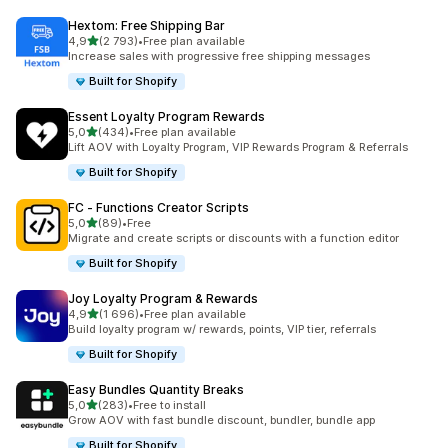
Hextom: Free Shipping Bar
z 5 hvězd
4,9
(2 793)
•
Free plan available
Celkový počet recenzí: 2793
Increase sales with progressive free shipping messages
Built for Shopify
Essent Loyalty Program Rewards
z 5 hvězd
5,0
(434)
•
Free plan available
Celkový počet recenzí: 434
Lift AOV with Loyalty Program, VIP Rewards Program & Referrals
Built for Shopify
FC ‑ Functions Creator Scripts
z 5 hvězd
5,0
(89)
•
Free
Celkový počet recenzí: 89
Migrate and create scripts or discounts with a function editor
Built for Shopify
Joy Loyalty Program & Rewards
z 5 hvězd
4,9
(1 696)
•
Free plan available
Celkový počet recenzí: 1696
Build loyalty program w/ rewards, points, VIP tier, referrals
Built for Shopify
Easy Bundles Quantity Breaks
z 5 hvězd
5,0
(283)
•
Free to install
Celkový počet recenzí: 283
Grow AOV with fast bundle discount, bundler, bundle app
Built for Shopify