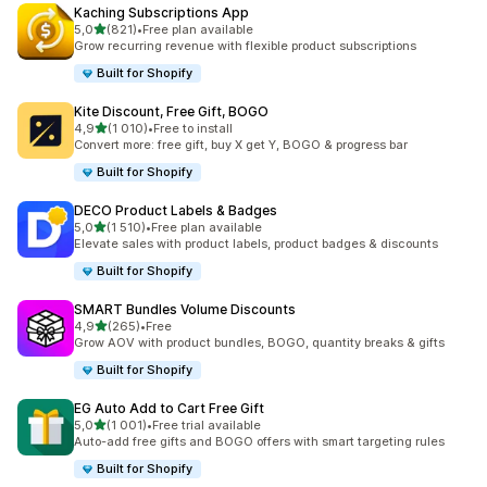
Kaching Subscriptions App
z 5 hvězd
5,0
(821)
•
Free plan available
Celkový počet recenzí: 821
Grow recurring revenue with flexible product subscriptions
Built for Shopify
Kite Discount, Free Gift, BOGO
z 5 hvězd
4,9
(1 010)
•
Free to install
Celkový počet recenzí: 1010
Convert more: free gift, buy X get Y, BOGO & progress bar
Built for Shopify
DECO Product Labels & Badges
z 5 hvězd
5,0
(1 510)
•
Free plan available
Celkový počet recenzí: 1510
Elevate sales with product labels, product badges & discounts
Built for Shopify
SMART Bundles Volume Discounts
z 5 hvězd
4,9
(265)
•
Free
Celkový počet recenzí: 265
Grow AOV with product bundles, BOGO, quantity breaks & gifts
Built for Shopify
EG Auto Add to Cart Free Gift
z 5 hvězd
5,0
(1 001)
•
Free trial available
Celkový počet recenzí: 1001
Auto-add free gifts and BOGO offers with smart targeting rules
Built for Shopify