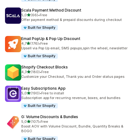
Scala Payment Method Discount
z 5 hvězd
5,0
(66)
•
Free
Celkový počet recenzí: 66
Offer payment method & prepaid discounts during checkout
Built for Shopify
Email PopUp & Pop Up Discount
z 5 hvězd
4,7
(176)
•
Free
Celkový počet recenzí: 176
Upsell via Pop Up email, SMS popups,spin the wheel, newsletter
Built for Shopify
Shopify Checkout Blocks
z 5 hvězd
4,3
(180)
•
Free
Celkový počet recenzí: 180
Customize your Checkout, Thank you and Order status pages
Easy Subscriptions App
z 5 hvězd
5,0
(190)
•
Free to install
Celkový počet recenzí: 190
Subscription app for recurring revenue, boxes, and bundles
Built for Shopify
G: Volume Discounts & Bundles
z 5 hvězd
5,0
(107)
•
Free
Celkový počet recenzí: 107
Boost AOV with Volume Discount, Bundle, Quantity Breaks &
BOGO
Built for Shopify