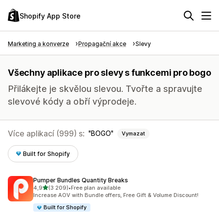
Shopify App Store
Marketing a konverze
Propagační akce
Slevy
Všechny aplikace pro slevy s funkcemi pro bogo
Přilákejte je skvělou slevou. Tvořte a spravujte
slevové kódy a obří výprodeje.
Více aplikací (999) s:
BOGO
Vymazat
Built for Shopify
Pumper Bundles Quantity Breaks
z 5 hvězd
4,9
(3 209)
•
Free plan available
Celkový počet recenzí: 3209
Increase AOV with Bundle offers, Free Gift & Volume Discount!
Built for Shopify