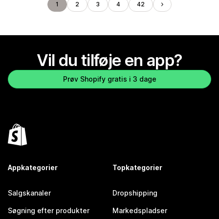
1
2
3
4
42
Vil du tilføje en app?
Prøv Shopify gratis i 3 dage
Appkategorier
Topkategorier
Salgskanaler
Dropshipping
Søgning efter produkter
Markedspladser