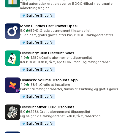
1001 anmeldelser i alt
Tilføj automatisk gratis gaver og BOGO-tilbud med smarte
målretningsregler
Built for Shopify
Moon Bundles CartDrawer Upsell
ud af 5 stjerner
5,0
(594)
•
Gratis abonnement tilgængeligt
594 anmeldelser i alt
Slide cart, gratis gaver, efter køb, BOGO, mængderabatter
Built for Shopify
Discounty: Bulk Discount Sales
ud af 5 stjerner
4,9
(1.182)
•
Gratis abonnement tilgængeligt
1182 anmeldelser i alt
Kør BOGO, Køb X, få Y, app til volumen- og mængderabat
Built for Shopify
Dealeasy: Volume Discounts App
ud af 5 stjerner
4,9
(584)
•
Gratis at installere
584 anmeldelser i alt
Pakker til mængderabatter, trinvis prissætning og gratis gaver.
Built for Shopify
Discount Mixer: Bulk Discounts
ud af 5 stjerner
5,0
(228)
•
Gratis abonnement tilgængeligt
228 anmeldelser i alt
Øg salget via mængderabat, køb X, få Y, rabatkode
Built for Shopify