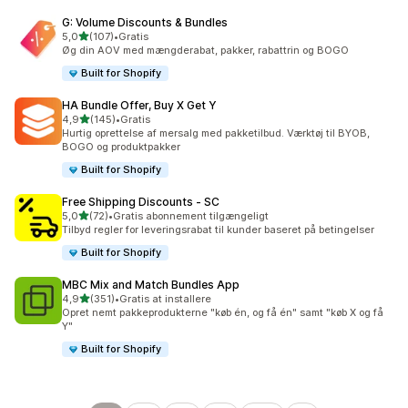
G: Volume Discounts & Bundles
ud af 5 stjerner
5,0
(107)
•
Gratis
107 anmeldelser i alt
Øg din AOV med mængderabat, pakker, rabattrin og BOGO
Built for Shopify
HA Bundle Offer, Buy X Get Y
ud af 5 stjerner
4,9
(145)
•
Gratis
145 anmeldelser i alt
Hurtig oprettelse af mersalg med pakketilbud. Værktøj til BYOB,
BOGO og produktpakker
Built for Shopify
Free Shipping Discounts ‑ SC
ud af 5 stjerner
5,0
(72)
•
Gratis abonnement tilgængeligt
72 anmeldelser i alt
Tilbyd regler for leveringsrabat til kunder baseret på betingelser
Built for Shopify
MBC Mix and Match Bundles App
ud af 5 stjerner
4,9
(351)
•
Gratis at installere
351 anmeldelser i alt
Opret nemt pakkeprodukterne "køb én, og få én" samt "køb X og få
Y"
Built for Shopify