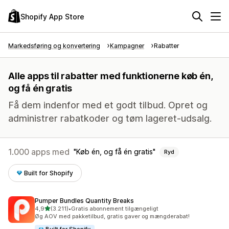
Shopify App Store
Markedsføring og konvertering
Kampagner
Rabatter
Alle apps til rabatter med funktionerne køb én,
og få én gratis
Få dem indenfor med et godt tilbud. Opret og
administrer rabatkoder og tøm lageret-udsalg.
1.000 apps med
Køb én, og få én gratis
Ryd
Built for Shopify
Pumper Bundles Quantity Breaks
ud af 5 stjerner
4,9
(3.211)
•
Gratis abonnement tilgængeligt
3211 anmeldelser i alt
Øg AOV med pakketilbud, gratis gaver og mængderabat!