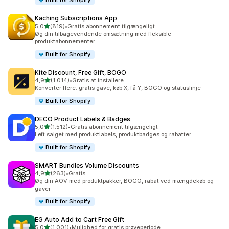
Built for Shopify
Kaching Subscriptions App
ud af 5 stjerner
5,0
(819)
•
Gratis abonnement tilgængeligt
819 anmeldelser i alt
Øg din tilbagevendende omsætning med fleksible
produktabonnementer
Built for Shopify
Kite Discount, Free Gift, BOGO
ud af 5 stjerner
4,9
(1.014)
•
Gratis at installere
1014 anmeldelser i alt
Konverter flere: gratis gave, køb X, få Y, BOGO og statuslinje
Built for Shopify
DECO Product Labels & Badges
ud af 5 stjerner
5,0
(1.512)
•
Gratis abonnement tilgængeligt
1512 anmeldelser i alt
Løft salget med produktlabels, produktbadges og rabatter
Built for Shopify
SMART Bundles Volume Discounts
ud af 5 stjerner
4,9
(263)
•
Gratis
263 anmeldelser i alt
Øg din AOV med produktpakker, BOGO, rabat ved mængdekøb og
gaver
Built for Shopify
EG Auto Add to Cart Free Gift
ud af 5 stjerner
5,0
(1.001)
•
Mulighed for gratis prøveperiode