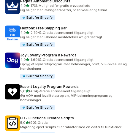
Regios Automatic Discounts
ud af 5 stjerner
4,9
(173)
•
Mulighed for gratis prøveperiode
173 anmeldelser i alt
Øg salget med mængderabatter, prisniveauer og tilbud
Built for Shopify
Hextom: Free Shipping Bar
ud af 5 stjerner
4,9
(2.794)
•
Gratis abonnement tilgængeligt
2794 anmeldelser i alt
Øg salget med løbende meddelelser om gratis fragt
Built for Shopify
Joy Loyalty Program & Rewards
ud af 5 stjerner
4,9
(1.696)
•
Gratis abonnement tilgængeligt
1696 anmeldelser i alt
Opbyg et loyalitetsprogram med belønninger, point, VIP-niveauer og
henvisninger
Built for Shopify
Essent Loyalty Program Rewards
ud af 5 stjerner
5,0
(434)
•
Gratis abonnement tilgængeligt
434 anmeldelser i alt
Øg AOV med loyalitetsprogram, VIP-belønningsprogram og
henvisninger
Built for Shopify
FC ‑ Functions Creator Scripts
ud af 5 stjerner
5,0
(90)
•
Gratis
90 anmeldelser i alt
Migrer og opret scripts eller rabatter med en editor til funktioner