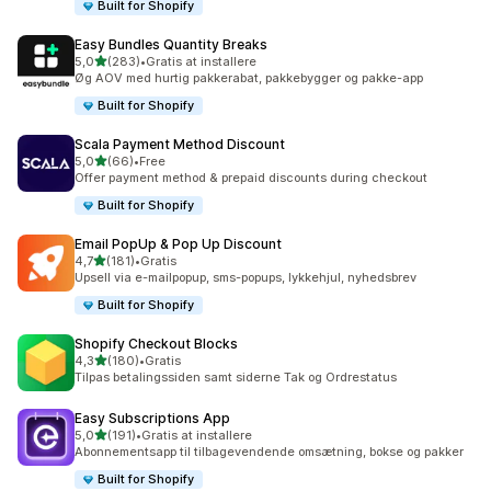
Built for Shopify
Easy Bundles Quantity Breaks
ud af 5 stjerner
5,0
(283)
•
Gratis at installere
283 anmeldelser i alt
Øg AOV med hurtig pakkerabat, pakkebygger og pakke-app
Built for Shopify
Scala Payment Method Discount
ud af 5 stjerner
5,0
(66)
•
Free
66 anmeldelser i alt
Offer payment method & prepaid discounts during checkout
Built for Shopify
Email PopUp & Pop Up Discount
ud af 5 stjerner
4,7
(181)
•
Gratis
181 anmeldelser i alt
Upsell via e-mailpopup, sms-popups, lykkehjul, nyhedsbrev
Built for Shopify
Shopify Checkout Blocks
ud af 5 stjerner
4,3
(180)
•
Gratis
180 anmeldelser i alt
Tilpas betalingssiden samt siderne Tak og Ordrestatus
Easy Subscriptions App
ud af 5 stjerner
5,0
(191)
•
Gratis at installere
191 anmeldelser i alt
Abonnementsapp til tilbagevendende omsætning, bokse og pakker
Built for Shopify