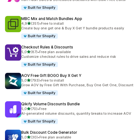
Built for Shopify
MBC Mix and Match Bundles App
/ 5 tähteä
4,9
(351)
•
Free to install
351 arvostelua yhteensä
Create buy one get one & Buy X Get Y bundle products easily
Built for Shopify
Checkout Rules & Discounts
/ 5 tähteä
5,0
(87)
•
Free plan available
87 arvostelua yhteensä
Customize checkout rules to drive sales and reduce risk
Built for Shopify
AOV Free Gift BOGO Buy X Get Y
/ 5 tähteä
5,0
(793)
•
Free to install
793 arvostelua yhteensä
Grow AOV by Free Gift With Purchase, Buy One Get One, Discount
Built for Shopify
Qikify Volume Discounts Bundle
/ 5 tähteä
5,0
(70)
•
Free
70 arvostelua yhteensä
AI-generated volume discounts, quantity breaks to increase AOV
Built for Shopify
Bulk Discount Code Generator
/ 5 tähteä
5,0
(30)
•
Free plan available
30 arvostelua yhteensä