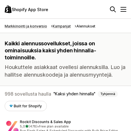
Shopify App Store
Markkinointi ja konversio
Kampanjat
Alennukset
Kaikki alennussovellukset, joissa on
ominaisuuksia kaksi yhden hinnalla-
toiminnoille.
Houkuttele asiakkaat ovellesi alennuksilla. Luo ja
hallitse alennuskoodeja ja alennusmyyntejä.
998 sovellusta haulla
Kaksi yhden hinnalla
Tyhjennä
Built for Shopify
Rockit Discounts & Sales App
/ 5 tähteä
5,0
(478)
•
Free plan available
478 arvostelua yhteensä
Run Flash Sales & Scheduled Discounts with Bulk Price Editor