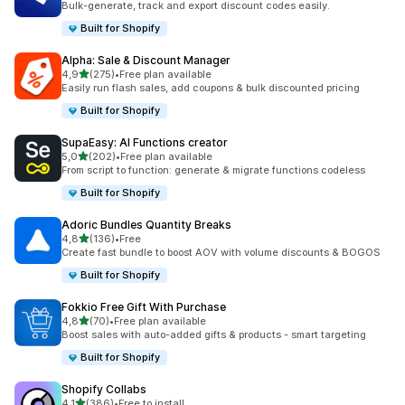
Bulk-generate, track and export discount codes easily.
Built for Shopify
Alpha: Sale & Discount Manager
/ 5 tähteä
4,9
(275)
•
Free plan available
275 arvostelua yhteensä
Easily run flash sales, add coupons & bulk discounted pricing
Built for Shopify
SupaEasy: AI Functions creator
/ 5 tähteä
5,0
(202)
•
Free plan available
202 arvostelua yhteensä
From script to function: generate & migrate functions codeless
Built for Shopify
Adoric Bundles Quantity Breaks
/ 5 tähteä
4,8
(136)
•
Free
136 arvostelua yhteensä
Create fast bundle to boost AOV with volume discounts & BOGOS
Built for Shopify
Fokkio Free Gift With Purchase
/ 5 tähteä
4,8
(70)
•
Free plan available
70 arvostelua yhteensä
Boost sales with auto-added gifts & products - smart targeting
Built for Shopify
Shopify Collabs
/ 5 tähteä
4,1
(386)
•
Free to install