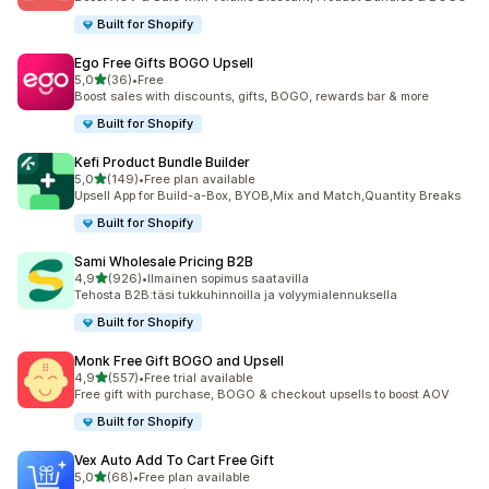
Built for Shopify
Ego Free Gifts BOGO Upsell
/ 5 tähteä
5,0
(36)
•
Free
36 arvostelua yhteensä
Boost sales with discounts, gifts, BOGO, rewards bar & more
Built for Shopify
Kefi Product Bundle Builder
/ 5 tähteä
5,0
(149)
•
Free plan available
149 arvostelua yhteensä
Upsell App for Build-a-Box, BYOB,Mix and Match,Quantity Breaks
Built for Shopify
Sami Wholesale Pricing B2B
/ 5 tähteä
4,9
(926)
•
Ilmainen sopimus saatavilla
926 arvostelua yhteensä
Tehosta B2B:täsi tukkuhinnoilla ja volyymialennuksella
Built for Shopify
Monk Free Gift BOGO and Upsell
/ 5 tähteä
4,9
(557)
•
Free trial available
557 arvostelua yhteensä
Free gift with purchase, BOGO & checkout upsells to boost AOV
Built for Shopify
Vex Auto Add To Cart Free Gift
/ 5 tähteä
5,0
(68)
•
Free plan available
68 arvostelua yhteensä