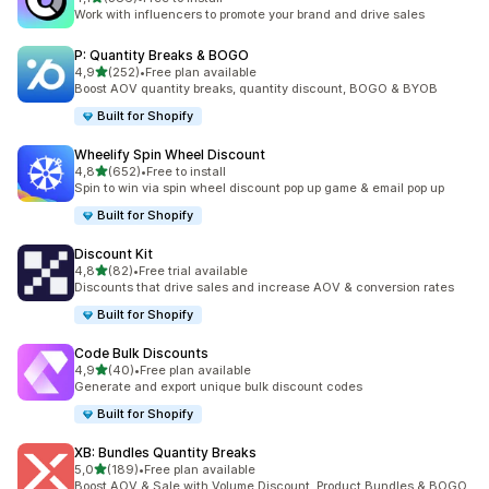
386 arvostelua yhteensä
Work with influencers to promote your brand and drive sales
P: Quantity Breaks & BOGO
/ 5 tähteä
4,9
(252)
•
Free plan available
252 arvostelua yhteensä
Boost AOV quantity breaks, quantity discount, BOGO & BYOB
Built for Shopify
Wheelify Spin Wheel Discount
/ 5 tähteä
4,8
(652)
•
Free to install
652 arvostelua yhteensä
Spin to win via spin wheel discount pop up game & email pop up
Built for Shopify
Discount Kit
/ 5 tähteä
4,8
(82)
•
Free trial available
82 arvostelua yhteensä
Discounts that drive sales and increase AOV & conversion rates
Built for Shopify
Code Bulk Discounts
/ 5 tähteä
4,9
(40)
•
Free plan available
40 arvostelua yhteensä
Generate and export unique bulk discount codes
Built for Shopify
XB: Bundles Quantity Breaks
/ 5 tähteä
5,0
(189)
•
Free plan available
189 arvostelua yhteensä
Boost AOV & Sale with Volume Discount, Product Bundles & BOGO