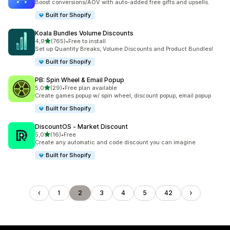
Boost conversions/AOV with auto-added free gifts and upsells.
Built for Shopify
Koala Bundles Volume Discounts
/ 5 tähteä
4,9
(765)
•
Free to install
765 arvostelua yhteensä
Set up Quantity Breaks, Volume Discounts and Product Bundles!
Built for Shopify
PB: Spin Wheel & Email Popup
/ 5 tähteä
5,0
(29)
•
Free plan available
29 arvostelua yhteensä
Create games popup w/ spin wheel, discount popup, email popup
Built for Shopify
DiscountOS ‑ Market Discount
/ 5 tähteä
5,0
(16)
•
Free
16 arvostelua yhteensä
Create any automatic and code discount you can imagine
Built for Shopify
1
2
3
4
5
42