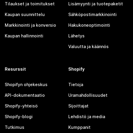
Tilaukset ja toimitukset
Lisämyynti ja tuotepaketit
Kaupan suunnittelu
Sähköpostimarkkinointi
Markkinointi ja konversio
Hakukoneoptimointi
Kaupan hallinnointi
Lähetys
Valuutta ja käännös
Resurssit
Shopify
Shopifyn ohjekeskus
Tietoja
API-dokumentaatio
Uramahdollisuudet
Shopify-yhteisö
Sijoittajat
Shopify-blogi
Lehdistö ja media
Tutkimus
Kumppanit