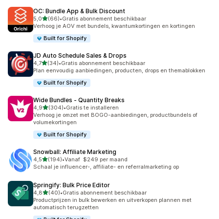
OC: Bundle App & Bulk Discount
van 5 sterren
5,0
(66)
•
Gratis abonnement beschikbaar
66 recensies in totaal
Verhoog je AOV met bundels, kwantumkortingen en kortingen
Built for Shopify
JD Auto Schedule Sales & Drops
van 5 sterren
4,7
(34)
•
Gratis abonnement beschikbaar
34 recensies in totaal
Plan eenvoudig aanbiedingen, producten, drops en themablokken
Built for Shopify
Wide Bundles ‑ Quantity Breaks
van 5 sterren
4,9
(304)
•
Gratis te installeren
304 recensies in totaal
Verhoog je omzet met BOGO-aanbiedingen, productbundels of
volumekortingen
Built for Shopify
Snowball: Affiliate Marketing
van 5 sterren
4,5
(194)
•
Vanaf $249 per maand
194 recensies in totaal
Schaal je influencer-, affiliate- en referralmarketing op
Springify: Bulk Price Editor
van 5 sterren
4,8
(40)
•
Gratis abonnement beschikbaar
40 recensies in totaal
Productprijzen in bulk bewerken en uitverkopen plannen met
automatisch terugzetten