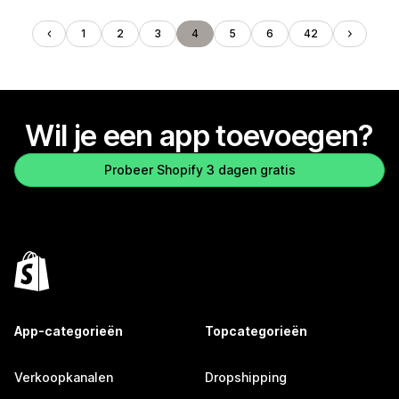
1
2
3
4
5
6
42
Wil je een app toevoegen?
Probeer Shopify 3 dagen gratis
App-categorieën
Topcategorieën
Verkoopkanalen
Dropshipping