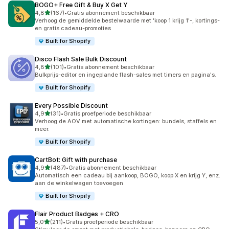
BOGO+ Free Gift & Buy X Get Y
van 5 sterren
4,8
(167)
•
Gratis abonnement beschikbaar
167 recensies in totaal
Verhoog de gemiddelde bestelwaarde met 'koop 1 krijg 1'-, kortings-
en gratis cadeau-promoties
Built for Shopify
Disco Flash Sale Bulk Discount
van 5 sterren
4,8
(101)
•
Gratis abonnement beschikbaar
101 recensies in totaal
Bulkprijs-editor en ingeplande flash-sales met timers en pagina's.
Built for Shopify
Every Possible Discount
van 5 sterren
4,9
(31)
•
Gratis proefperiode beschikbaar
31 recensies in totaal
Verhoog de AOV met automatische kortingen: bundels, staffels en
meer.
Built for Shopify
CartBot: Gift with purchase
van 5 sterren
4,9
(487)
•
Gratis abonnement beschikbaar
487 recensies in totaal
Automatisch een cadeau bij aankoop, BOGO, koop X en krijg Y, enz.
aan de winkelwagen toevoegen
Built for Shopify
Flair Product Badges + CRO
van 5 sterren
5,0
(211)
•
Gratis proefperiode beschikbaar
211 recensies in totaal