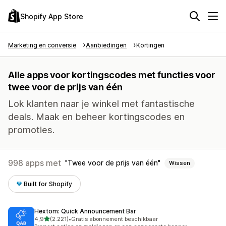
Shopify App Store
Marketing en conversie
Aanbiedingen
Kortingen
Alle apps voor kortingscodes met functies voor
twee voor de prijs van één
Lok klanten naar je winkel met fantastische
deals. Maak en beheer kortingscodes en
promoties.
998 apps met
Twee voor de prijs van één
Wissen
Built for Shopify
Hextom: Quick Announcement Bar
van 5 sterren
4,9
(2.221)
•
Gratis abonnement beschikbaar
2221 recensies in totaal