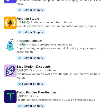
Stimuleer de omzet met productlabels, badges, banners en CRO-
tools
Built for Shopify
Function Studio
van 5 sterren
4,9
(16)
•
Gratis abonnement beschikbaar
16 recensies in totaal
Visuele creator voor functies - aangepaste kortingen, regels
Built for Shopify
Steppun Discount
van 5 sterren
4,8
(34)
•
Gratis proefperiode beschikbaar
34 recensies in totaal
Beperk kortingen op basis van aantal of bedrag om je marges te
beschermen.
Built for Shopify
Easy Student Discounts
van 5 sterren
5,0
(17)
•
Gratis te installeren
17 recensies in totaal
Exclusieve kortingen voor geverifieerde studenten over de hele
wereld
Built for Shopify
Turbo Bundles Free Bundles
van 5 sterren
5,0
(17)
•
Gratis
17 recensies in totaal
Productbundels, volumekortingen, BOGO en gratis cadeaus
Built for Shopify