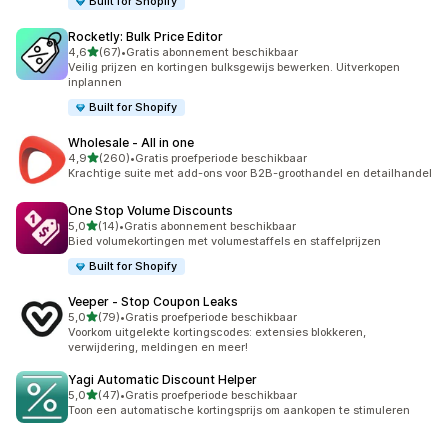
Built for Shopify
Rocketly: Bulk Price Editor
van 5 sterren
4,6
(67)
•
Gratis abonnement beschikbaar
67 recensies in totaal
Veilig prijzen en kortingen bulksgewijs bewerken. Uitverkopen
inplannen
Built for Shopify
Wholesale ‑ All in one
van 5 sterren
4,9
(260)
•
Gratis proefperiode beschikbaar
260 recensies in totaal
Krachtige suite met add-ons voor B2B-groothandel en detailhandel
One Stop Volume Discounts
van 5 sterren
5,0
(14)
•
Gratis abonnement beschikbaar
14 recensies in totaal
Bied volumekortingen met volumestaffels en staffelprijzen
Built for Shopify
Veeper ‑ Stop Coupon Leaks
van 5 sterren
5,0
(79)
•
Gratis proefperiode beschikbaar
79 recensies in totaal
Voorkom uitgelekte kortingscodes: extensies blokkeren,
verwijdering, meldingen en meer!
Yagi Automatic Discount Helper
van 5 sterren
5,0
(47)
•
Gratis proefperiode beschikbaar
47 recensies in totaal
Toon een automatische kortingsprijs om aankopen te stimuleren