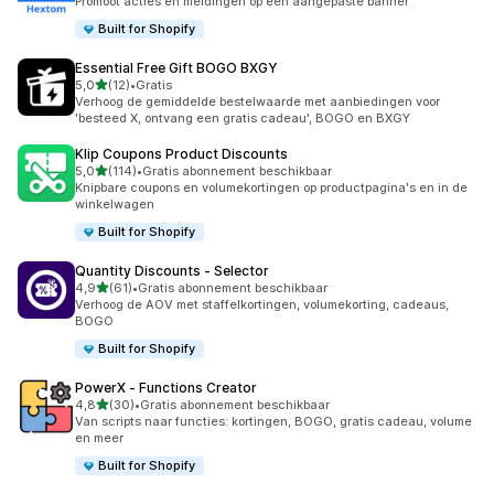
Promoot acties en meldingen op een aangepaste banner
Built for Shopify
Essential Free Gift BOGO BXGY
van 5 sterren
5,0
(12)
•
Gratis
12 recensies in totaal
Verhoog de gemiddelde bestelwaarde met aanbiedingen voor
'besteed X, ontvang een gratis cadeau', BOGO en BXGY
Klip Coupons Product Discounts
van 5 sterren
5,0
(114)
•
Gratis abonnement beschikbaar
114 recensies in totaal
Knipbare coupons en volumekortingen op productpagina's en in de
winkelwagen
Built for Shopify
Quantity Discounts ‑ Selector
van 5 sterren
4,9
(61)
•
Gratis abonnement beschikbaar
61 recensies in totaal
Verhoog de AOV met staffelkortingen, volumekorting, cadeaus,
BOGO
Built for Shopify
PowerX ‑ Functions Creator
van 5 sterren
4,8
(30)
•
Gratis abonnement beschikbaar
30 recensies in totaal
Van scripts naar functies: kortingen, BOGO, gratis cadeau, volume
en meer
Built for Shopify