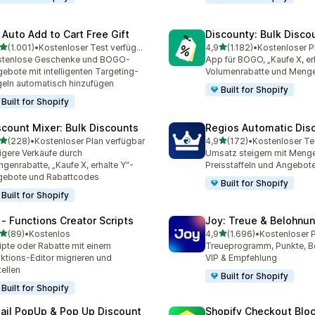
 Auto Add to Cart Free Gift
Discounty: Bulk Disco
von 5 Sternen
von 5 Sternen
(1.001)
•
Kostenloser Test verfügbar
4,9
(1.182)
•
1 Rezensionen insgesamt
1182 Rezensionen insgesa
stenlose Geschenke und BOGO-
App für BOGO, „Kaufe X, erh
ebote mit intelligenten Targeting-
Volumenrabatte und Menge
eln automatisch hinzufügen
Built for Shopify
Built for Shopify
scount Mixer: Bulk Discounts
Regios Automatic Dis
von 5 Sternen
von 5 Sternen
(228)
•
Kostenloser Plan verfügbar
4,9
(172)
•
Kostenloser Te
 Rezensionen insgesamt
172 Rezensionen insgesa
igere Verkäufe durch
Umsatz steigern mit Menge
genrabatte, „Kaufe X, erhalte Y“-
Preisstaffeln und Angebot
gebote und Rabattcodes
Built for Shopify
Built for Shopify
 ‑ Functions Creator Scripts
Joy: Treue & Belohnu
von 5 Sternen
von 5 Sternen
(89)
•
Kostenlos
4,9
(1.696)
•
Rezensionen insgesamt
1696 Rezensionen insges
ipte oder Rabatte mit einem
Treueprogramm, Punkte, B
ktions-Editor migrieren und
VIP & Empfehlung
tellen
Built for Shopify
Built for Shopify
ail PopUp & Pop Up Discount
Shopify Checkout Blo