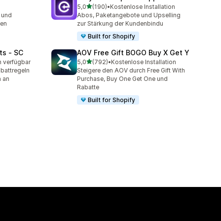
von 5 Sternen
5,0
(190)
•
Kostenlose Installation
mt
190 Rezensionen insgesamt
 und
Abos, Paketangebote und Upselling
sen
zur Stärkung der Kundenbindu
Built for Shopify
ts ‑ SC
AOV Free Gift BOGO Buy X Get Y
von 5 Sternen
n verfügbar
5,0
(792)
•
Kostenlose Installation
t
792 Rezensionen insgesamt
battregeln
Steigere den AOV durch Free Gift With
n an
Purchase, Buy One Get One und
Rabatte
Built for Shopify