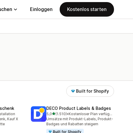
uchen
Einloggen
Kostenlos starten
Built for Shopify
eschenk
DECO Product Labels & Badges
von 5 Sternen
tallation
5,0
(1.510)
•
Kostenloser Plan verfügbar
mt
1510 Rezensionen insgesamt
nk, Kauf X
Umsätze mit Produkt-Labels, Produkt-
tte
Badges und Rabatten steigern
Built for Shopify