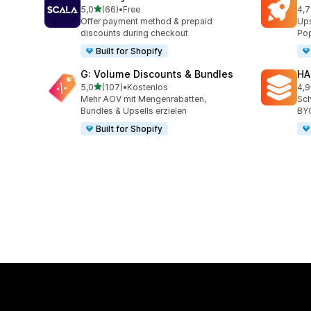
von 5 Sternen
5,0
(66)
•
Free
4,7
66 Rezensionen insgesamt
176
Offer payment method & prepaid
Ups
discounts during checkout
Pop
Built for Shopify
G: Volume Discounts & Bundles
HA
von 5 Sternen
5,0
(107)
•
Kostenlos
4,9
107 Rezensionen insgesamt
145
Mehr AOV mit Mengenrabatten,
Sch
Bundles & Upsells erzielen
BY
Built for Shopify