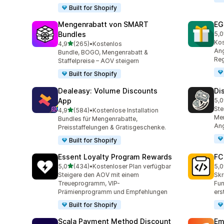
Built for Shopify
Mengenrabatt von SMART
EG
Bundles
5,0
100
Ko
von 5 Sternen
4,9
(265)
•
Kostenlos
265 Rezensionen insgesamt
Ang
Bundle, BOGO, Mengenrabatt &
Reg
Staffelpreise – AOV steigern
Built for Shopify
Dealeasy: Volume Discounts
Di
App
5,0
228
Ste
von 5 Sternen
4,9
(584)
•
Kostenlose Installation
584 Rezensionen insgesamt
Men
Bundles für Mengenrabatte,
An
Preisstaffelungen & Gratisgeschenke.
Built for Shopify
Essent Loyalty Program Rewards
FC
von 5 Sternen
5,0
(434)
•
Kostenloser Plan verfügbar
5,0
434 Rezensionen insgesamt
89 
Steigere den AOV mit einem
Skr
Treueprogramm, VIP-
Fun
Prämienprogramm und Empfehlungen
ers
Built for Shopify
Scala Payment Method Discount
Em