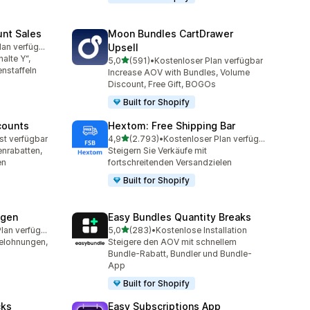
unt Sales
Moon Bundles CartDrawer
Kostenloser Plan verfügbar
Upsell
mt
alte Y“,
von 5 Sternen
5,0
(591)
•
Kostenloser Plan verfügbar
591 Rezensionen insgesamt
nstaffeln
Increase AOV with Bundles, Volume
Discount, Free Gift, BOGOs
Built for Shopify
counts
Hextom: Free Shipping Bar
von 5 Sternen
st verfügbar
4,9
(2.793)
•
Kostenloser Plan verfügbar
mt
2793 Rezensionen insgesamt
nrabatten,
Steigern Sie Verkäufe mit
en
fortschreitenden Versandzielen
Built for Shopify
ngen
Easy Bundles Quantity Breaks
von 5 Sternen
Kostenloser Plan verfügbar
5,0
(283)
•
Kostenlose Installation
amt
283 Rezensionen insgesamt
elohnungen,
Steigere den AOV mit schnellem
Bundle-Rabatt, Bundler und Bundle-
App
Built for Shopify
cks
Easy Subscriptions App