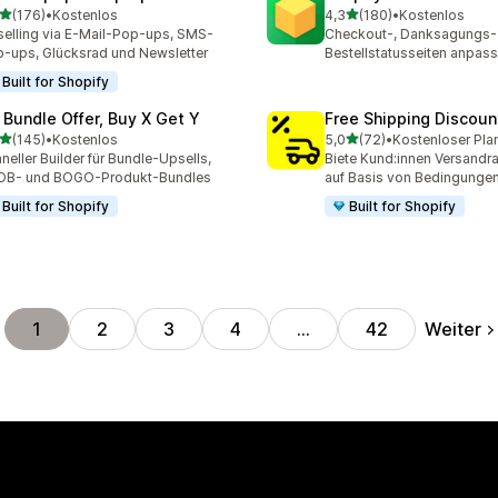
von 5 Sternen
von 5 Sternen
(176)
•
Kostenlos
4,3
(180)
•
Kostenlos
 Rezensionen insgesamt
180 Rezensionen insgesa
elling via E-Mail-Pop-ups, SMS-
Checkout-, Danksagungs-
-ups, Glücksrad und Newsletter
Bestellstatusseiten anpas
Built for Shopify
 Bundle Offer, Buy X Get Y
Free Shipping Discoun
von 5 Sternen
von 5 Sternen
(145)
•
Kostenlos
5,0
(72)
•
Kostenloser Pla
 Rezensionen insgesamt
72 Rezensionen insgesam
neller Builder für Bundle-Upsells,
Biete Kund:innen Versandra
OB- und BOGO-Produkt-Bundles
auf Basis von Bedingunge
Built for Shopify
Built for Shopify
Weiter
1
2
3
4
…
42