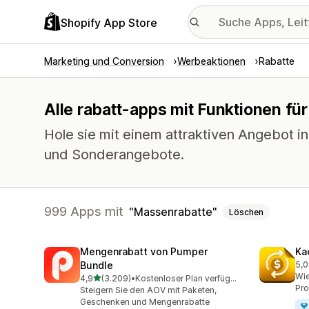
Shopify App Store
Marketing und Conversion
Werbeaktionen
Rabatte
Alle rabatt-apps mit Funktionen fü
Hole sie mit einem attraktiven Angebot i
und Sonderangebote.
999 Apps mit
Massenrabatte
Löschen
Mengenrabatt von Pumper
Ka
Bundle
5,0
821
Wie
von 5 Sternen
4,9
(3.209)
•
Kostenloser Plan verfügbar
3209 Rezensionen insgesamt
Pro
Steigern Sie den AOV mit Paketen,
Geschenken und Mengenrabatte