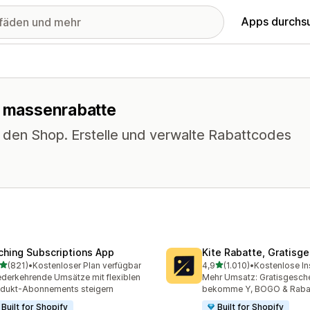
Apps durchs
r massenrabatte
n den Shop. Erstelle und verwalte Rabattcodes
ching Subscriptions App
Kite Rabatte, Gratisg
von 5 Sternen
von 5 Sternen
(821)
•
Kostenloser Plan verfügbar
4,9
(1.010)
•
Kostenlose Ins
 Rezensionen insgesamt
1010 Rezensionen insgesa
derkehrende Umsätze mit flexiblen
Mehr Umsatz: Gratisgesche
dukt-Abonnements steigern
bekomme Y, BOGO & Raba
Built for Shopify
Built for Shopify