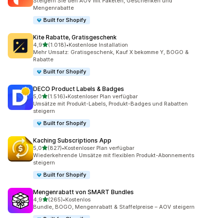
Steigern Sie den AOV mit Paketen, Geschenken und
Mengenrabatte
Built for Shopify
Kite Rabatte, Gratisgeschenk
von 5 Sternen
4,9
(1.018)
•
Kostenlose Installation
1018 Rezensionen insgesamt
Mehr Umsatz: Gratisgeschenk, Kauf X bekomme Y, BOGO &
Rabatte
Built for Shopify
DECO Product Labels & Badges
von 5 Sternen
5,0
(1.516)
•
Kostenloser Plan verfügbar
1516 Rezensionen insgesamt
Umsätze mit Produkt-Labels, Produkt-Badges und Rabatten
steigern
Built for Shopify
Kaching Subscriptions App
von 5 Sternen
5,0
(827)
•
Kostenloser Plan verfügbar
827 Rezensionen insgesamt
Wiederkehrende Umsätze mit flexiblen Produkt-Abonnements
steigern
Built for Shopify
Mengenrabatt von SMART Bundles
von 5 Sternen
4,9
(265)
•
Kostenlos
265 Rezensionen insgesamt
Bundle, BOGO, Mengenrabatt & Staffelpreise – AOV steigern