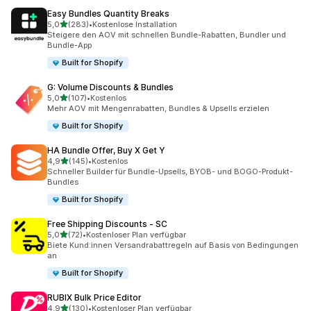
Easy Bundles Quantity Breaks
von 5 Sternen
5,0
(283)
•
Kostenlose Installation
283 Rezensionen insgesamt
Steigere den AOV mit schnellen Bundle-Rabatten, Bundler und
Bundle-App
Built for Shopify
G: Volume Discounts & Bundles
von 5 Sternen
5,0
(107)
•
Kostenlos
107 Rezensionen insgesamt
Mehr AOV mit Mengenrabatten, Bundles & Upsells erzielen
Built for Shopify
HA Bundle Offer, Buy X Get Y
von 5 Sternen
4,9
(145)
•
Kostenlos
145 Rezensionen insgesamt
Schneller Builder für Bundle-Upsells, BYOB- und BOGO-Produkt-
Bundles
Built for Shopify
Free Shipping Discounts ‑ SC
von 5 Sternen
5,0
(72)
•
Kostenloser Plan verfügbar
72 Rezensionen insgesamt
Biete Kund:innen Versandrabattregeln auf Basis von Bedingungen
an
Built for Shopify
RUBIX Bulk Price Editor
von 5 Sternen
4,9
(130)
•
Kostenloser Plan verfügbar