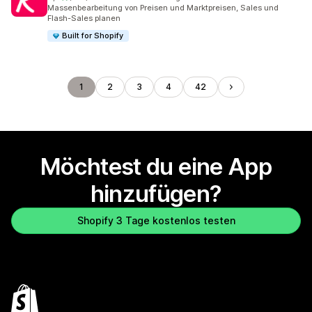
130 Rezensionen insgesamt
Massenbearbeitung von Preisen und Marktpreisen, Sales und
Flash-Sales planen
Built for Shopify
1
2
3
4
42
Möchtest du eine App
hinzufügen?
Shopify 3 Tage kostenlos testen