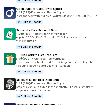
Built for Shopify
Moon Bundles CartDrawer Upsell
von 5 Sternen
5,0
(595)
•
Kostenloser Plan verfügbar
595 Rezensionen insgesamt
Increase AOV with Bundles, Volume Discount, Free Gift, BOGOs
Built for Shopify
Discounty: Bulk Discount Sales
von 5 Sternen
4,9
(1.186)
•
Kostenloser Plan verfügbar
1186 Rezensionen insgesamt
App für BOGO, „Kaufe X, erhalte Y“, Volumenrabatte und
Mengenstaffeln
Built for Shopify
EG Auto Add to Cart Free Gift
von 5 Sternen
5,0
(999)
•
Kostenloser Test verfügbar
999 Rezensionen insgesamt
Kostenlose Geschenke und BOGO-Angebote mit intelligenten
Targeting-Regeln automatisch hinzufügen
Built for Shopify
Discount Mixer: Bulk Discounts
von 5 Sternen
5,0
(228)
•
Kostenloser Plan verfügbar
228 Rezensionen insgesamt
Steigere Verkäufe durch Mengenrabatte, „Kaufe X, erhalte Y“-
Angebote und Rabattcodes
Built for Shopify
Dealeasy: Volume Discounts App