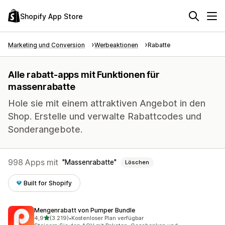
Shopify App Store
Marketing und Conversion
Werbeaktionen
Rabatte
Alle rabatt-apps mit Funktionen für
massenrabatte
Hole sie mit einem attraktiven Angebot in den
Shop. Erstelle und verwalte Rabattcodes und
Sonderangebote.
998 Apps mit
Massenrabatte
Löschen
Built for Shopify
Mengenrabatt von Pumper Bundle
von 5 Sternen
4,9
(3.219)
•
Kostenloser Plan verfügbar
3219 Rezensionen insgesamt