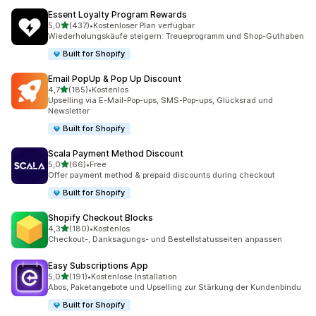
Essent Loyalty Program Rewards
von 5 Sternen
5,0
(437)
•
Kostenloser Plan verfügbar
437 Rezensionen insgesamt
Wiederholungskäufe steigern: Treueprogramm und Shop-Guthaben
Built for Shopify
Email PopUp & Pop Up Discount
von 5 Sternen
4,7
(185)
•
Kostenlos
185 Rezensionen insgesamt
Upselling via E-Mail-Pop-ups, SMS-Pop-ups, Glücksrad und
Newsletter
Built for Shopify
Scala Payment Method Discount
von 5 Sternen
5,0
(66)
•
Free
66 Rezensionen insgesamt
Offer payment method & prepaid discounts during checkout
Built for Shopify
Shopify Checkout Blocks
von 5 Sternen
4,3
(180)
•
Kostenlos
180 Rezensionen insgesamt
Checkout-, Danksagungs- und Bestellstatusseiten anpassen
Easy Subscriptions App
von 5 Sternen
5,0
(191)
•
Kostenlose Installation
191 Rezensionen insgesamt
Abos, Paketangebote und Upselling zur Stärkung der Kundenbindu
Built for Shopify