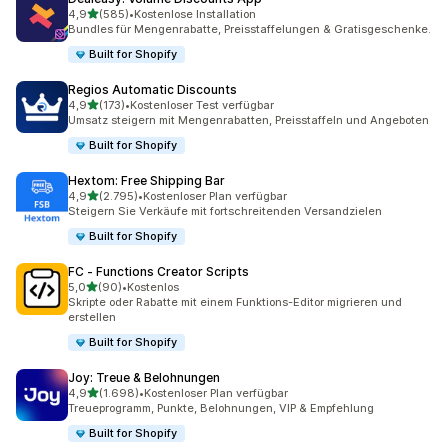
von 5 Sternen
4,9
(585)
•
Kostenlose Installation
585 Rezensionen insgesamt
Bundles für Mengenrabatte, Preisstaffelungen & Gratisgeschenke.
Built for Shopify
Regios Automatic Discounts
von 5 Sternen
4,9
(173)
•
Kostenloser Test verfügbar
173 Rezensionen insgesamt
Umsatz steigern mit Mengenrabatten, Preisstaffeln und Angeboten
Built for Shopify
Hextom: Free Shipping Bar
von 5 Sternen
4,9
(2.795)
•
Kostenloser Plan verfügbar
2795 Rezensionen insgesamt
Steigern Sie Verkäufe mit fortschreitenden Versandzielen
Built for Shopify
FC ‑ Functions Creator Scripts
von 5 Sternen
5,0
(90)
•
Kostenlos
90 Rezensionen insgesamt
Skripte oder Rabatte mit einem Funktions-Editor migrieren und
erstellen
Built for Shopify
Joy: Treue & Belohnungen
von 5 Sternen
4,9
(1.698)
•
Kostenloser Plan verfügbar
1698 Rezensionen insgesamt
Treueprogramm, Punkte, Belohnungen, VIP & Empfehlung
Built for Shopify