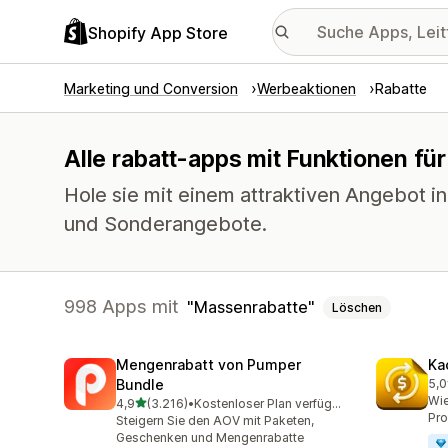
Shopify App Store
Marketing und Conversion
Werbeaktionen
Rabatte
Alle rabatt-apps mit Funktionen fü
Hole sie mit einem attraktiven Angebot i
und Sonderangebote.
998 Apps mit
Massenrabatte
Löschen
Mengenrabatt von Pumper
Ka
Bundle
5,0
822
Wie
von 5 Sternen
4,9
(3.216)
•
Kostenloser Plan verfügbar
3216 Rezensionen insgesamt
Pro
Steigern Sie den AOV mit Paketen,
Geschenken und Mengenrabatte