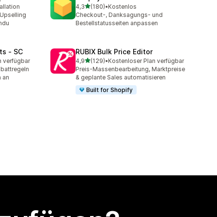
von 5 Sternen
allation
4,3
(180)
•
Kostenlos
t
180 Rezensionen insgesamt
Upselling
Checkout-, Danksagungs- und
indu
Bestellstatusseiten anpassen
ts ‑ SC
RUBIX Bulk Price Editor
von 5 Sternen
n verfügbar
4,9
(129)
•
Kostenloser Plan verfügbar
t
129 Rezensionen insgesamt
battregeln
Preis-Massenbearbeitung, Marktpreise
n an
& geplante Sales automatisieren
Built for Shopify