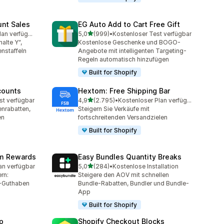
unt Sales
EG Auto Add to Cart Free Gift
von 5 Sternen
Kostenloser Plan verfügbar
5,0
(999)
•
Kostenloser Test verfügbar
mt
999 Rezensionen insgesamt
alte Y“,
Kostenlose Geschenke und BOGO-
nstaffeln
Angebote mit intelligenten Targeting-
Regeln automatisch hinzufügen
Built for Shopify
counts
Hextom: Free Shipping Bar
von 5 Sternen
st verfügbar
4,9
(2.795)
•
Kostenloser Plan verfügbar
mt
2795 Rezensionen insgesamt
nrabatten,
Steigern Sie Verkäufe mit
en
fortschreitenden Versandzielen
Built for Shopify
am Rewards
Easy Bundles Quantity Breaks
von 5 Sternen
an verfügbar
5,0
(284)
•
Kostenlose Installation
mt
284 Rezensionen insgesamt
rn:
Steigere den AOV mit schnellen
-Guthaben
Bundle-Rabatten, Bundler und Bundle-
App
Built for Shopify
p
Shopify Checkout Blocks