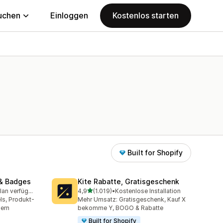
uchen
Einloggen
Kostenlos starten
Built for Shopify
& Badges
Kite Rabatte, Gratisgeschenk
von 5 Sternen
Kostenloser Plan verfügbar
4,9
(1.019)
•
Kostenlose Installation
mt
1019 Rezensionen insgesamt
ls, Produkt-
Mehr Umsatz: Gratisgeschenk, Kauf X
gern
bekomme Y, BOGO & Rabatte
Built for Shopify