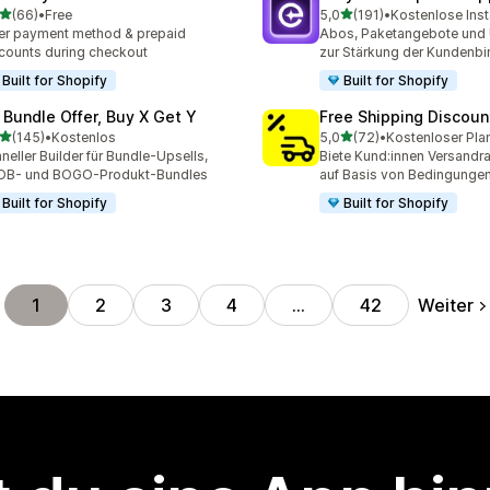
von 5 Sternen
von 5 Sternen
(66)
•
Free
5,0
(191)
•
Kostenlose Inst
Rezensionen insgesamt
191 Rezensionen insgesam
er payment method & prepaid
Abos, Paketangebote und 
counts during checkout
zur Stärkung der Kundenb
Built for Shopify
Built for Shopify
 Bundle Offer, Buy X Get Y
Free Shipping Discoun
von 5 Sternen
von 5 Sternen
(145)
•
Kostenlos
5,0
(72)
•
Kostenloser Pla
 Rezensionen insgesamt
72 Rezensionen insgesam
neller Builder für Bundle-Upsells,
Biete Kund:innen Versandra
OB- und BOGO-Produkt-Bundles
auf Basis von Bedingunge
Built for Shopify
Built for Shopify
Weiter
1
2
3
4
…
42