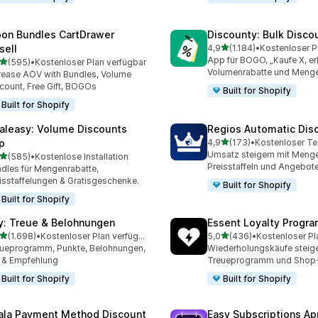
on Bundles CartDrawer
Discounty: Bulk Disco
von 5 Sternen
sell
4,9
(1.184)
•
1184 Rezensionen insgesa
App für BOGO, „Kaufe X, erh
von 5 Sternen
(595)
•
Kostenloser Plan verfügbar
 Rezensionen insgesamt
Volumenrabatte und Menge
rease AOV with Bundles, Volume
count, Free Gift, BOGOs
Built for Shopify
Built for Shopify
aleasy: Volume Discounts
Regios Automatic Dis
von 5 Sternen
p
4,9
(173)
•
Kostenloser Te
173 Rezensionen insgesa
Umsatz steigern mit Menge
von 5 Sternen
(585)
•
Kostenlose Installation
 Rezensionen insgesamt
Preisstaffeln und Angebot
dles für Mengenrabatte,
isstaffelungen & Gratisgeschenke.
Built for Shopify
Built for Shopify
y: Treue & Belohnungen
Essent Loyalty Progr
von 5 Sternen
von 5 Sternen
(1.698)
•
Kostenloser Plan verfügbar
5,0
(436)
•
Kostenloser Pl
8 Rezensionen insgesamt
436 Rezensionen insgesa
ueprogramm, Punkte, Belohnungen,
Wiederholungskäufe steige
 & Empfehlung
Treueprogramm und Shop
Built for Shopify
Built for Shopify
ala Payment Method Discount
Easy Subscriptions Ap