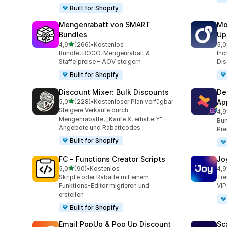
Built for Shopify
Mengenrabatt von SMART
Mo
Bundles
Up
von 5 Sternen
4,9
(266)
•
Kostenlos
5,0
266 Rezensionen insgesamt
595
Bundle, BOGO, Mengenrabatt &
Inc
Staffelpreise – AOV steigern
Dis
Built for Shopify
Discount Mixer: Bulk Discounts
De
von 5 Sternen
5,0
(228)
•
Kostenloser Plan verfügbar
Ap
228 Rezensionen insgesamt
Steigere Verkäufe durch
4,9
585
Mengenrabatte, „Kaufe X, erhalte Y“-
Bun
Angebote und Rabattcodes
Pre
Built for Shopify
FC ‑ Functions Creator Scripts
Jo
von 5 Sternen
5,0
(90)
•
Kostenlos
4,9
90 Rezensionen insgesamt
169
Skripte oder Rabatte mit einem
Tre
Funktions-Editor migrieren und
VIP
erstellen
Built for Shopify
Email PopUp & Pop Up Discount
Sc