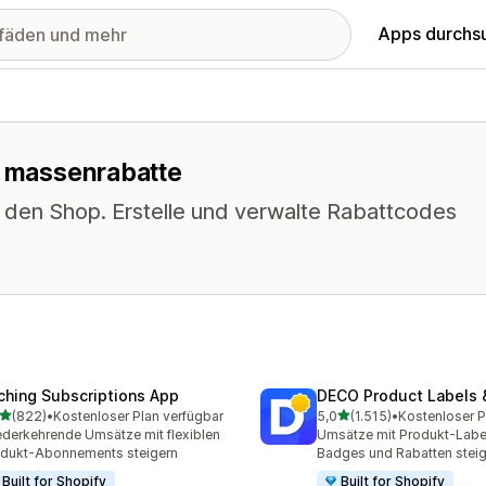
Apps durchs
r massenrabatte
n den Shop. Erstelle und verwalte Rabattcodes
ching Subscriptions App
DECO Product Labels 
von 5 Sternen
von 5 Sternen
(822)
•
Kostenloser Plan verfügbar
5,0
(1.515)
•
 Rezensionen insgesamt
1515 Rezensionen insgesa
derkehrende Umsätze mit flexiblen
Umsätze mit Produkt-Labe
dukt-Abonnements steigern
Badges und Rabatten stei
Built for Shopify
Built for Shopify