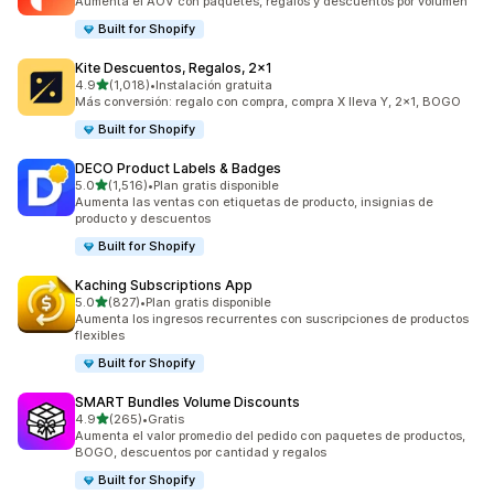
Aumenta el AOV con paquetes, regalos y descuentos por volumen
Built for Shopify
Kite Descuentos, Regalos, 2x1
de 5 estrellas
4.9
(1,018)
•
Instalación gratuita
1018 reseñas en total
Más conversión: regalo con compra, compra X lleva Y, 2x1, BOGO
Built for Shopify
DECO Product Labels & Badges
de 5 estrellas
5.0
(1,516)
•
Plan gratis disponible
1516 reseñas en total
Aumenta las ventas con etiquetas de producto, insignias de
producto y descuentos
Built for Shopify
Kaching Subscriptions App
de 5 estrellas
5.0
(827)
•
Plan gratis disponible
827 reseñas en total
Aumenta los ingresos recurrentes con suscripciones de productos
flexibles
Built for Shopify
SMART Bundles Volume Discounts
de 5 estrellas
4.9
(265)
•
Gratis
265 reseñas en total
Aumenta el valor promedio del pedido con paquetes de productos,
BOGO, descuentos por cantidad y regalos
Built for Shopify