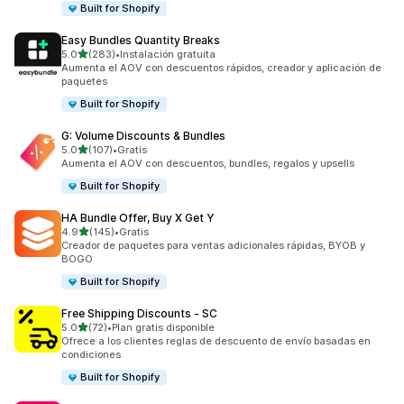
Built for Shopify
Easy Bundles Quantity Breaks
de 5 estrellas
5.0
(283)
•
Instalación gratuita
283 reseñas en total
Aumenta el AOV con descuentos rápidos, creador y aplicación de
paquetes
Built for Shopify
G: Volume Discounts & Bundles
de 5 estrellas
5.0
(107)
•
Gratis
107 reseñas en total
Aumenta el AOV con descuentos, bundles, regalos y upsells
Built for Shopify
HA Bundle Offer, Buy X Get Y
de 5 estrellas
4.9
(145)
•
Gratis
145 reseñas en total
Creador de paquetes para ventas adicionales rápidas, BYOB y
BOGO
Built for Shopify
Free Shipping Discounts ‑ SC
de 5 estrellas
5.0
(72)
•
Plan gratis disponible
72 reseñas en total
Ofrece a los clientes reglas de descuento de envío basadas en
condiciones
Built for Shopify