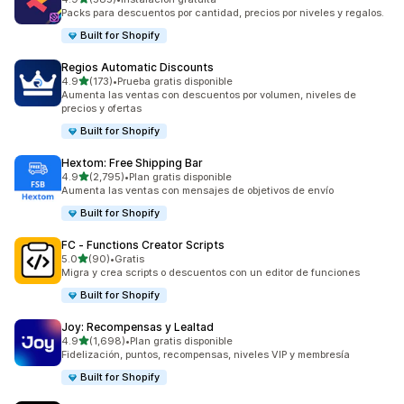
585 reseñas en total
Packs para descuentos por cantidad, precios por niveles y regalos.
Built for Shopify
Regios Automatic Discounts
de 5 estrellas
4.9
(173)
•
Prueba gratis disponible
173 reseñas en total
Aumenta las ventas con descuentos por volumen, niveles de
precios y ofertas
Built for Shopify
Hextom: Free Shipping Bar
de 5 estrellas
4.9
(2,795)
•
Plan gratis disponible
2795 reseñas en total
Aumenta las ventas con mensajes de objetivos de envío
Built for Shopify
FC ‑ Functions Creator Scripts
de 5 estrellas
5.0
(90)
•
Gratis
90 reseñas en total
Migra y crea scripts o descuentos con un editor de funciones
Built for Shopify
Joy: Recompensas y Lealtad
de 5 estrellas
4.9
(1,698)
•
Plan gratis disponible
1698 reseñas en total
Fidelización, puntos, recompensas, niveles VIP y membresía
Built for Shopify