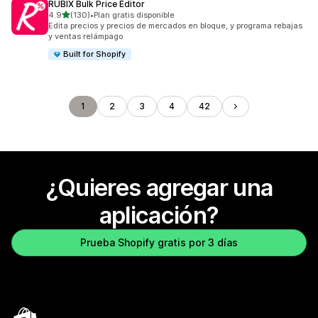
RUBIX Bulk Price Editor
de 5 estrellas
4.9
(130)
•
Plan gratis disponible
130 reseñas en total
Edita precios y precios de mercados en bloque, y programa rebajas
y ventas relámpago
Built for Shopify
1
2
3
4
42
¿Quieres agregar una
aplicación?
Prueba Shopify gratis por 3 días