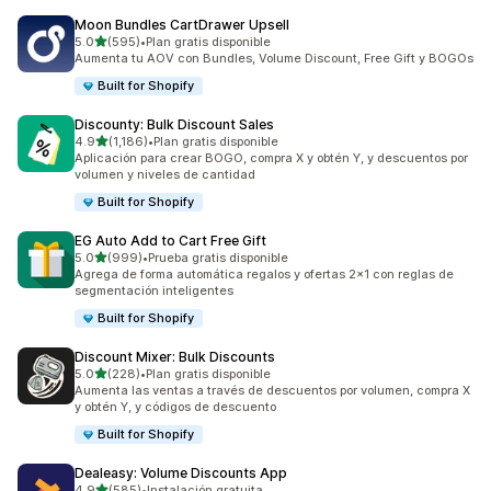
Moon Bundles CartDrawer Upsell
de 5 estrellas
5.0
(595)
•
Plan gratis disponible
595 reseñas en total
Aumenta tu AOV con Bundles, Volume Discount, Free Gift y BOGOs
Built for Shopify
Discounty: Bulk Discount Sales
de 5 estrellas
4.9
(1,186)
•
Plan gratis disponible
1186 reseñas en total
Aplicación para crear BOGO, compra X y obtén Y, y descuentos por
volumen y niveles de cantidad
Built for Shopify
EG Auto Add to Cart Free Gift
de 5 estrellas
5.0
(999)
•
Prueba gratis disponible
999 reseñas en total
Agrega de forma automática regalos y ofertas 2x1 con reglas de
segmentación inteligentes
Built for Shopify
Discount Mixer: Bulk Discounts
de 5 estrellas
5.0
(228)
•
Plan gratis disponible
228 reseñas en total
Aumenta las ventas a través de descuentos por volumen, compra X
y obtén Y, y códigos de descuento
Built for Shopify
Dealeasy: Volume Discounts App
de 5 estrellas
4.9
(585)
•
Instalación gratuita