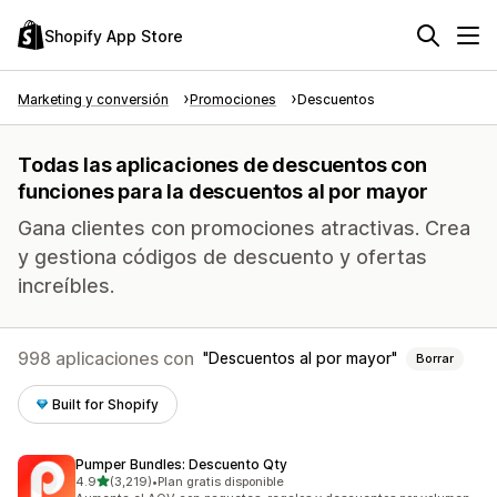
Shopify App Store
Marketing y conversión
Promociones
Descuentos
Todas las aplicaciones de descuentos con
funciones para la descuentos al por mayor
Gana clientes con promociones atractivas. Crea
y gestiona códigos de descuento y ofertas
increíbles.
998 aplicaciones con
Descuentos al por mayor
Borrar
Built for Shopify
Pumper Bundles: Descuento Qty
de 5 estrellas
4.9
(3,219)
•
Plan gratis disponible
3219 reseñas en total