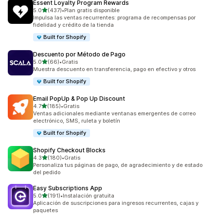
Essent Loyalty Program Rewards
de 5 estrellas
5.0
(437)
•
Plan gratis disponible
437 reseñas en total
Impulsa las ventas recurrentes: programa de recompensas por
fidelidad y crédito de la tienda
Built for Shopify
Descuento por Método de Pago
de 5 estrellas
5.0
(66)
•
Gratis
66 reseñas en total
Muestra descuento en transferencia, pago en efectivo y otros
Built for Shopify
Email PopUp & Pop Up Discount
de 5 estrellas
4.7
(185)
•
Gratis
185 reseñas en total
Ventas adicionales mediante ventanas emergentes de correo
electrónico, SMS, ruleta y boletín
Built for Shopify
Shopify Checkout Blocks
de 5 estrellas
4.3
(180)
•
Gratis
180 reseñas en total
Personaliza tus páginas de pago, de agradecimiento y de estado
del pedido
Easy Subscriptions App
de 5 estrellas
5.0
(191)
•
Instalación gratuita
191 reseñas en total
Aplicación de suscripciones para ingresos recurrentes, cajas y
paquetes