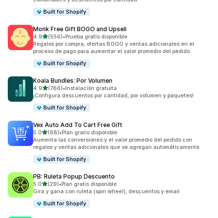
Built for Shopify
Monk Free Gift BOGO and Upsell
de 5 estrellas
4.9
(556)
•
Prueba gratis disponible
556 reseñas en total
Regalos por compra, ofertas BOGO y ventas adicionales en el
proceso de pago para aumentar el valor promedio del pedido
Built for Shopify
Koala Bundles: Por Volumen
de 5 estrellas
4.9
(766)
•
Instalación gratuita
766 reseñas en total
¡Configura descuentos por cantidad, por volumen y paquetes!
Built for Shopify
Vex Auto Add To Cart Free Gift
de 5 estrellas
5.0
(68)
•
Plan gratis disponible
68 reseñas en total
Aumenta las conversiones y el valor promedio del pedido con
regalos y ventas adicionales que se agregan automáticamente.
Built for Shopify
PB: Ruleta Popup Descuento
de 5 estrellas
5.0
(29)
•
Plan gratis disponible
29 reseñas en total
Gira y gana con ruleta (spin wheel), descuentos y email
Built for Shopify