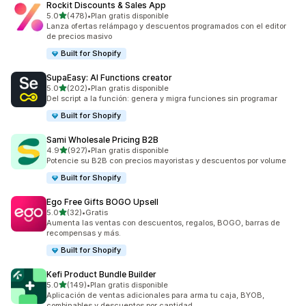
Rockit Discounts & Sales App
de 5 estrellas
5.0
(478)
•
Plan gratis disponible
478 reseñas en total
Lanza ofertas relámpago y descuentos programados con el editor
de precios masivo
Built for Shopify
SupaEasy: AI Functions creator
de 5 estrellas
5.0
(202)
•
Plan gratis disponible
202 reseñas en total
Del script a la función: genera y migra funciones sin programar
Built for Shopify
Sami Wholesale Pricing B2B
de 5 estrellas
4.9
(927)
•
Plan gratis disponible
927 reseñas en total
Potencie su B2B con precios mayoristas y descuentos por volume
Built for Shopify
Ego Free Gifts BOGO Upsell
de 5 estrellas
5.0
(32)
•
Gratis
32 reseñas en total
Aumenta las ventas con descuentos, regalos, BOGO, barras de
recompensas y más.
Built for Shopify
Kefi Product Bundle Builder
de 5 estrellas
5.0
(149)
•
Plan gratis disponible
149 reseñas en total
Aplicación de ventas adicionales para arma tu caja, BYOB,
combinables y descuentos por cantidad