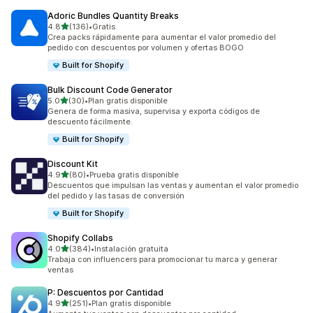
Adoric Bundles Quantity Breaks
de 5 estrellas
4.8
(136)
•
Gratis
136 reseñas en total
Crea packs rápidamente para aumentar el valor promedio del
pedido con descuentos por volumen y ofertas BOGO
Built for Shopify
Bulk Discount Code Generator
de 5 estrellas
5.0
(30)
•
Plan gratis disponible
30 reseñas en total
Genera de forma masiva, supervisa y exporta códigos de
descuento fácilmente.
Built for Shopify
Discount Kit
de 5 estrellas
4.9
(80)
•
Prueba gratis disponible
80 reseñas en total
Descuentos que impulsan las ventas y aumentan el valor promedio
del pedido y las tasas de conversión
Built for Shopify
Shopify Collabs
de 5 estrellas
4.0
(384)
•
Instalación gratuita
384 reseñas en total
Trabaja con influencers para promocionar tu marca y generar
ventas
P: Descuentos por Cantidad
de 5 estrellas
4.9
(251)
•
Plan gratis disponible
251 reseñas en total