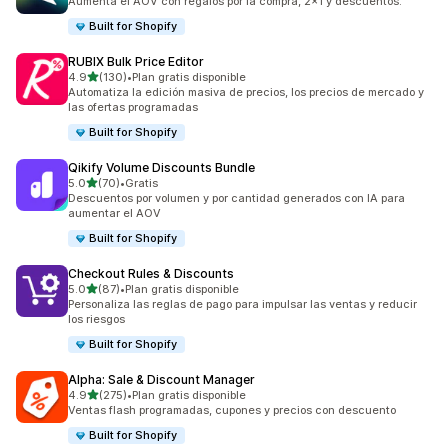
Aumenta el AOV con regalos por la compra, 2x1 y descuentos.
Built for Shopify
RUBIX Bulk Price Editor
de 5 estrellas
4.9
(130)
•
Plan gratis disponible
130 reseñas en total
Automatiza la edición masiva de precios, los precios de mercado y
las ofertas programadas
Built for Shopify
Qikify Volume Discounts Bundle
de 5 estrellas
5.0
(70)
•
Gratis
70 reseñas en total
Descuentos por volumen y por cantidad generados con IA para
aumentar el AOV
Built for Shopify
Checkout Rules & Discounts
de 5 estrellas
5.0
(87)
•
Plan gratis disponible
87 reseñas en total
Personaliza las reglas de pago para impulsar las ventas y reducir
los riesgos
Built for Shopify
Alpha: Sale & Discount Manager
de 5 estrellas
4.9
(275)
•
Plan gratis disponible
275 reseñas en total
Ventas flash programadas, cupones y precios con descuento
Built for Shopify