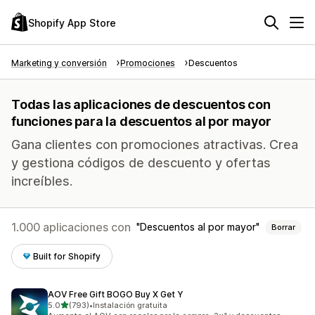
Shopify App Store
Marketing y conversión
Promociones
Descuentos
Todas las aplicaciones de descuentos con
funciones para la descuentos al por mayor
Gana clientes con promociones atractivas. Crea
y gestiona códigos de descuento y ofertas
increíbles.
1.000 aplicaciones con
Descuentos al por mayor
Borrar
Built for Shopify
AOV Free Gift BOGO Buy X Get Y
de 5 estrellas
5.0
(793)
•
Instalación gratuita
793 reseñas en total