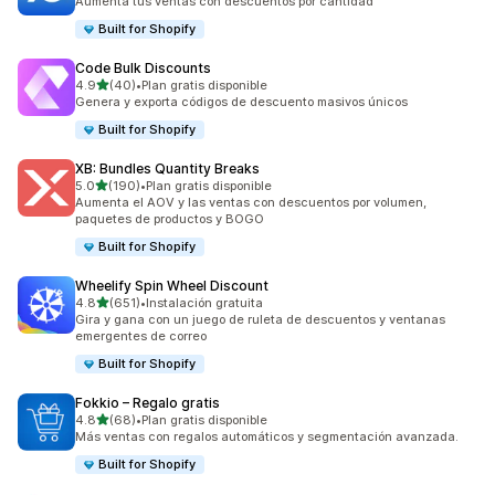
Aumenta tus ventas con descuentos por cantidad
Built for Shopify
Code Bulk Discounts
de 5 estrellas
4.9
(40)
•
Plan gratis disponible
40 reseñas en total
Genera y exporta códigos de descuento masivos únicos
Built for Shopify
XB: Bundles Quantity Breaks
de 5 estrellas
5.0
(190)
•
Plan gratis disponible
190 reseñas en total
Aumenta el AOV y las ventas con descuentos por volumen,
paquetes de productos y BOGO
Built for Shopify
Wheelify Spin Wheel Discount
de 5 estrellas
4.8
(651)
•
Instalación gratuita
651 reseñas en total
Gira y gana con un juego de ruleta de descuentos y ventanas
emergentes de correo
Built for Shopify
Fokkio – Regalo gratis
de 5 estrellas
4.8
(68)
•
Plan gratis disponible
68 reseñas en total
Más ventas con regalos automáticos y segmentación avanzada.
Built for Shopify