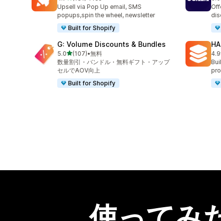
合計レビュー数：181件
合
Upsell via Pop Up email, SMS
Off
popups,spin the wheel, newsletter
dis
Built for Shopify
G: Volume Discounts & Bundles
HA
5つ星中
5.0
(107)
•
無料
4.9
合計レビュー数：107件
合
数量割引・バンドル・無料ギフト・アップ
Bui
セルでAOV向上
pro
Built for Shopify
使ってみ