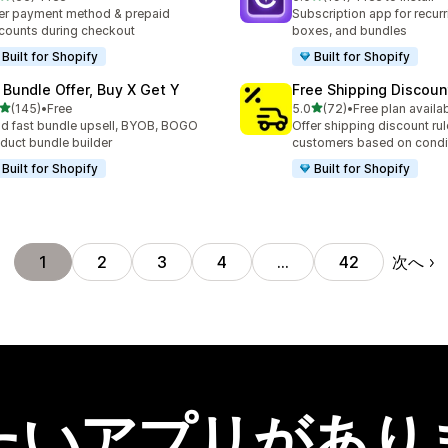
計レビュー数：66件
合計レビュー数：191件
er payment method & prepaid
Subscription app for recurr
counts during checkout
boxes, and bundles
Built for Shopify
Built for Shopify
 Bundle Offer, Buy X Get Y
Free Shipping Discoun
5つ星中
5つ星中
(145)
•
Free
5.0
(72)
•
Free plan availa
計レビュー数：145件
合計レビュー数：72件
ld fast bundle upsell, BYOB, BOGO
Offer shipping discount rul
duct bundle builder
customers based on condi
Built for Shopify
Built for Shopify
次へ
1
2
3
4
…
42
たいアプリがあり