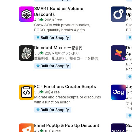
SMART Bundles Volume
Mo
Discounts
Up
5つ星中
4.9
(266)
•
Free
5.0
合計レビュー数：266件
合
Grow AOV with product bundles,
Sli
BOGO, quantity breaks & gifts
BOG
Built for Shopify
Discount Mixer: 一括割引
De
5つ星中
5.0
(228)
•
無料プランあり
Ap
合計レビュー数：228件
数量割引、配送割引、割引コードを提供
4.9
合
Bun
Built for Shopify
Pri
FC ‑ Functions Creator Scripts
J
5つ星中
5.0
(90)
•
Free
ト
合計レビュー数：90件
Migrate and create scripts or discounts
4.9
合
with a function editor
ポ
ロ
Built for Shopify
Email PopUp & Pop Up Discount
Sc
5つ星中
4.7
(181)
•
Free
5.0