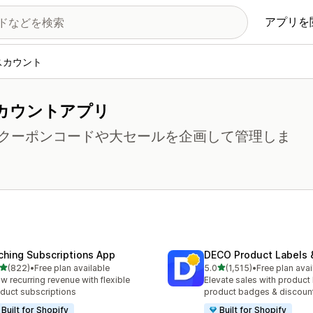
アプリを
スカウント
カウントアプリ
クーポンコードや大セールを企画して管理しま
ching Subscriptions App
DECO Product Labels 
5つ星中
5つ星中
(822)
•
Free plan available
5.0
(1,515)
•
Free plan avai
計レビュー数：822件
合計レビュー数：1515件
w recurring revenue with flexible
Elevate sales with product 
duct subscriptions
product badges & discoun
Built for Shopify
Built for Shopify