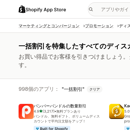
Shopify App Store
マーケティングとコンバージョン
プロモーション
ディ
一括割引を特集したすべてのディス
お買い得品でお客様を引きつけましょう。
す。
998個のアプリ：
一括割引
クリア
パンパーバンドルの数量割引
Ka
5つ星中
4.9
(3,217)
•
無料プランあり
5.0
合計レビュー数：3217件
合
バンドル、無料ギフト、ボリュームディス
Gro
カウントで平均注文額をアップ！
pro
Built for Shopify