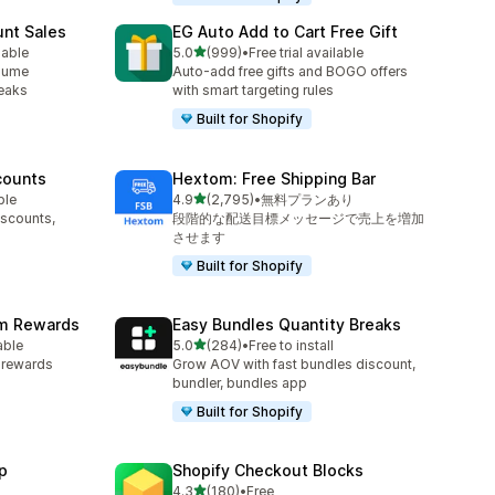
unt Sales
EG Auto Add to Cart Free Gift
5つ星中
lable
5.0
(999)
•
Free trial available
合計レビュー数：999件
olume
Auto-add free gifts and BOGO offers
reaks
with smart targeting rules
Built for Shopify
counts
Hextom: Free Shipping Bar
5つ星中
ble
4.9
(2,795)
•
無料プランあり
合計レビュー数：2795件
iscounts,
段階的な配送目標メッセージで売上を増加
させます
Built for Shopify
am Rewards
Easy Bundles Quantity Breaks
5つ星中
able
5.0
(284)
•
Free to install
合計レビュー数：284件
y rewards
Grow AOV with fast bundles discount,
bundler, bundles app
Built for Shopify
p
Shopify Checkout Blocks
5つ星中
4.3
(180)
•
Free