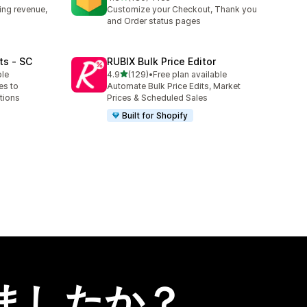
合計レビュー数：180件
ing revenue,
Customize your Checkout, Thank you
and Order status pages
ts ‑ SC
RUBIX Bulk Price Editor
5つ星中
ble
4.9
(129)
•
Free plan available
合計レビュー数：129件
es to
Automate Bulk Price Edits, Market
tions
Prices & Scheduled Sales
Built for Shopify
ましたか？