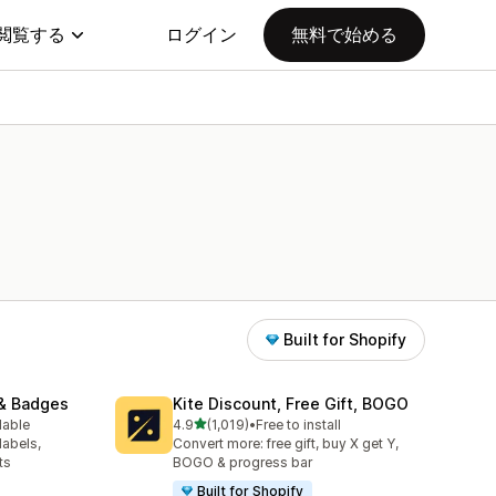
閲覧する
ログイン
無料で始める
Built for Shopify
& Badges
Kite Discount, Free Gift, BOGO
5つ星中
lable
4.9
(1,019)
•
Free to install
合計レビュー数：1019件
labels,
Convert more: free gift, buy X get Y,
ts
BOGO & progress bar
Built for Shopify