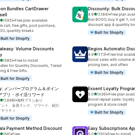
on Bundles CartDrawer
Discounty: Bulk Disco
5つ星中
sell
4.9
(1,184)
•
Free plan avai
合計レビュー数：1184件
Run BOGO, buy X get Y, v
5つ星中
(595)
•
Free plan available
計レビュー数：595件
discount app & quantity b
de cart, free gifts, post purchase,
O, quantity breaks
Built for Shopify
Built for Shopify
aleasy: Volume Discounts
Regios Automatic Dis
5つ星中
p
4.9
(173)
•
Free trial availa
合計レビュー数：173件
Boost sales with volume d
5つ星中
(585)
•
Free to install
計レビュー数：585件
pricing tiers, and offers
dles for Quantity Discounts, Tiered
cing & Free Gifts.
Built for Shopify
Built for Shopify
oy: メンバープログラム＆ポイン
Essent Loyalty Progr
5つ星中
アプリ・ポイ活リワード
5.0
(436)
•
Free plan avail
合計レビュー数：436件
Boost repeat sales: loyalt
5つ星中
(1,698)
•
無料プランあり
計レビュー数：1698件
program & store credit
イント、会員ランク、リワード、紹介、
イヤリティ
Built for Shopify
Built for Shopify
ala Payment Method Discount
Easy Subscriptions Ap
5つ星中
5つ星中
(66)
•
Free
5.0
(191)
•
Free to install