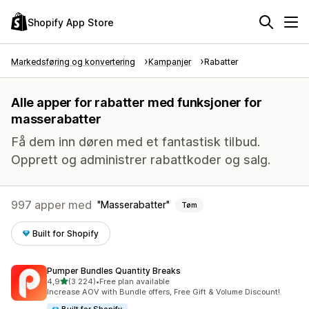
Shopify App Store
Markedsføring og konvertering
Kampanjer
Rabatter
Alle apper for rabatter med funksjoner for
masserabatter
Få dem inn døren med et fantastisk tilbud.
Opprett og administrer rabattkoder og salg.
997 apper med
Masserabatter
Tøm
Built for Shopify
Pumper Bundles Quantity Breaks
av 5 stjerner
4,9
(3 224)
•
Free plan available
Totalt 3224 omtaler
Increase AOV with Bundle offers, Free Gift & Volume Discount!