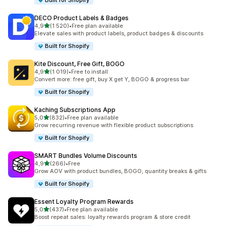
Built for Shopify
DECO Product Labels & Badges
av 5 stjerner
4,9
(1 520)
•
Free plan available
Totalt 1520 omtaler
Elevate sales with product labels, product badges & discounts
Built for Shopify
Kite Discount, Free Gift, BOGO
av 5 stjerner
4,9
(1 019)
•
Free to install
Totalt 1019 omtaler
Convert more: free gift, buy X get Y, BOGO & progress bar
Built for Shopify
Kaching Subscriptions App
av 5 stjerner
5,0
(832)
•
Free plan available
Totalt 832 omtaler
Grow recurring revenue with flexible product subscriptions
Built for Shopify
SMART Bundles Volume Discounts
av 5 stjerner
4,9
(266)
•
Free
Totalt 266 omtaler
Grow AOV with product bundles, BOGO, quantity breaks & gifts
Built for Shopify
Essent Loyalty Program Rewards
av 5 stjerner
5,0
(437)
•
Free plan available
Totalt 437 omtaler
Boost repeat sales: loyalty rewards program & store credit