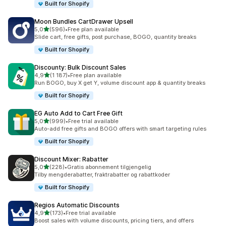
Built for Shopify
Moon Bundles CartDrawer Upsell
av 5 stjerner
5,0
(596)
•
Free plan available
Totalt 596 omtaler
Slide cart, free gifts, post purchase, BOGO, quantity breaks
Built for Shopify
Discounty: Bulk Discount Sales
av 5 stjerner
4,9
(1 187)
•
Free plan available
Totalt 1187 omtaler
Run BOGO, buy X get Y, volume discount app & quantity breaks
Built for Shopify
EG Auto Add to Cart Free Gift
av 5 stjerner
5,0
(999)
•
Free trial available
Totalt 999 omtaler
Auto-add free gifts and BOGO offers with smart targeting rules
Built for Shopify
Discount Mixer: Rabatter
av 5 stjerner
5,0
(228)
•
Gratis abonnement tilgjengelig
Totalt 228 omtaler
Tilby mengderabatter, fraktrabatter og rabattkoder
Built for Shopify
Regios Automatic Discounts
av 5 stjerner
4,9
(173)
•
Free trial available
Totalt 173 omtaler
Boost sales with volume discounts, pricing tiers, and offers