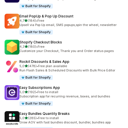
Built for Shopify
Email PopUp & Pop Up Discount
av 5 stjerner
4,7
(184)
•
Free
Totalt 184 omtaler
Upsell via Pop Up email, SMS popups,spin the wheel, newsletter
Built for Shopify
Shopify Checkout Blocks
av 5 stjerner
4,3
(180)
•
Free
Totalt 180 omtaler
Customize your Checkout, Thank you and Order status pages
Rockit Discounts & Sales App
av 5 stjerner
5,0
(478)
•
Free plan available
Totalt 478 omtaler
Run Flash Sales & Scheduled Discounts with Bulk Price Editor
Built for Shopify
Easy Subscriptions App
av 5 stjerner
5,0
(192)
•
Free to install
Totalt 192 omtaler
Subscription app for recurring revenue, boxes, and bundles
Built for Shopify
Easy Bundles Quantity Breaks
av 5 stjerner
5,0
(285)
•
Free to install
Totalt 285 omtaler
Grow AOV with fast bundles discount, bundler, bundles app