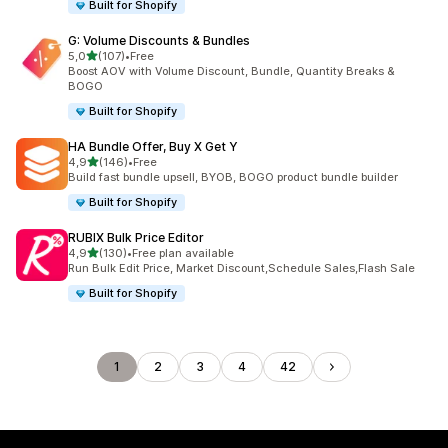
Built for Shopify
G: Volume Discounts & Bundles
av 5 stjerner
5,0
(107)
•
Free
Totalt 107 omtaler
Boost AOV with Volume Discount, Bundle, Quantity Breaks &
BOGO
Built for Shopify
HA Bundle Offer, Buy X Get Y
av 5 stjerner
4,9
(146)
•
Free
Totalt 146 omtaler
Build fast bundle upsell, BYOB, BOGO product bundle builder
Built for Shopify
RUBIX Bulk Price Editor
av 5 stjerner
4,9
(130)
•
Free plan available
Totalt 130 omtaler
Run Bulk Edit Price, Market Discount,Schedule Sales,Flash Sale
Built for Shopify
1
2
3
4
42