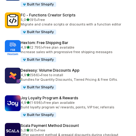
Built for Shopify
FC ‑ Functions Creator Scripts
av 5 stjerner
5,0
(91)
•
Free
Totalt 91 omtaler
Migrate and create scripts or discounts with a function editor
Built for Shopify
Hextom: Free Shipping Bar
av 5 stjerner
4,9
(2 795)
•
Free plan available
Totalt 2795 omtaler
Increase sales with progressive free shipping messages
Built for Shopify
Dealeasy: Volume Discounts App
av 5 stjerner
4,9
(586)
•
Free to install
Totalt 586 omtaler
Bundles for Quantity Discounts, Tiered Pricing & Free Gifts.
Built for Shopify
Joy Loyalty Program & Rewards
av 5 stjerner
4,9
(1 698)
•
Free plan available
Totalt 1698 omtaler
Build loyalty program w/ rewards, points, VIP tier, referrals
Built for Shopify
Scala Payment Method Discount
av 5 stjerner
5,0
(67)
•
Free
Totalt 67 omtaler
Offer payment method & prepaid discounts during checkout