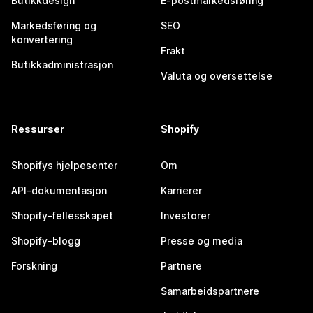
Butikkdesign
E-postmarkedsføring
Markedsføring og
SEO
konvertering
Frakt
Butikkadministrasjon
Valuta og oversettelse
Ressurser
Shopify
Shopifys hjelpesenter
Om
API-dokumentasjon
Karrierer
Shopify-fellesskapet
Investorer
Shopify-blogg
Presse og media
Forskning
Partnere
Samarbeidspartnere