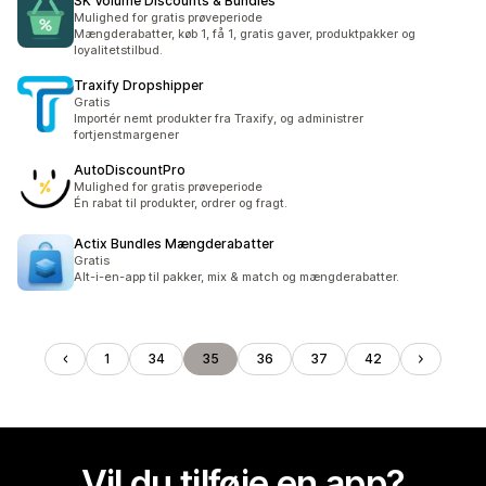
SK Volume Discounts & Bundles
Mulighed for gratis prøveperiode
Mængderabatter, køb 1, få 1, gratis gaver, produktpakker og
loyalitetstilbud.
Traxify Dropshipper
Gratis
Importér nemt produkter fra Traxify, og administrer
fortjenstmargener
AutoDiscountPro
Mulighed for gratis prøveperiode
Én rabat til produkter, ordrer og fragt.
Actix Bundles Mængderabatter
Gratis
Alt-i-en-app til pakker, mix & match og mængderabatter.
1
34
35
36
37
42
Vil du tilføje en app?