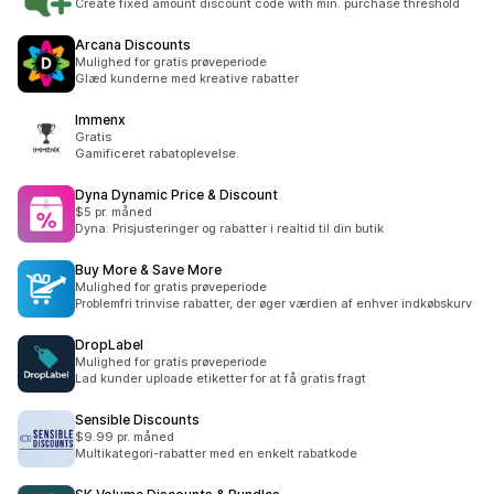
Create fixed amount discount code with min. purchase threshold
Arcana Discounts
Mulighed for gratis prøveperiode
Glæd kunderne med kreative rabatter
Immenx
Gratis
Gamificeret rabatoplevelse.
Dyna Dynamic Price & Discount
$5 pr. måned
Dyna: Prisjusteringer og rabatter i realtid til din butik
Buy More & Save More
Mulighed for gratis prøveperiode
Problemfri trinvise rabatter, der øger værdien af enhver indkøbskurv
DropLabel
Mulighed for gratis prøveperiode
Lad kunder uploade etiketter for at få gratis fragt
Sensible Discounts
$9.99 pr. måned
Multikategori-rabatter med en enkelt rabatkode