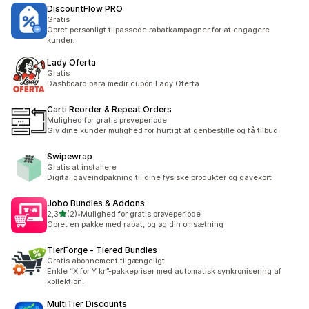
DiscountFlow PRO
Gratis
Opret personligt tilpassede rabatkampagner for at engagere
kunder.
Lady Oferta
Gratis
Dashboard para medir cupón Lady Oferta
Carti Reorder & Repeat Orders
Mulighed for gratis prøveperiode
Giv dine kunder mulighed for hurtigt at genbestille og få tilbud.
Swipewrap
Gratis at installere
Digital gaveindpakning til dine fysiske produkter og gavekort
Jobo Bundles & Addons
ud af 5 stjerner
2,3
(2)
•
Mulighed for gratis prøveperiode
2 anmeldelser i alt
Opret en pakke med rabat, og øg din omsætning
TierForge ‑ Tiered Bundles
Gratis abonnement tilgængeligt
Enkle “X for Y kr.”-pakkepriser med automatisk synkronisering af
kollektion.
MultiTier Discounts