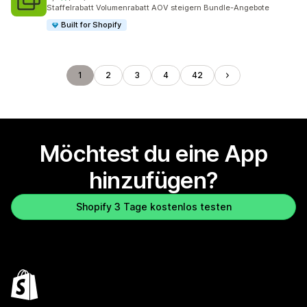
351 Rezensionen insgesamt
Staffelrabatt Volumenrabatt AOV steigern Bundle-Angebote
Built for Shopify
1
2
3
4
42
Möchtest du eine App
hinzufügen?
Shopify 3 Tage kostenlos testen