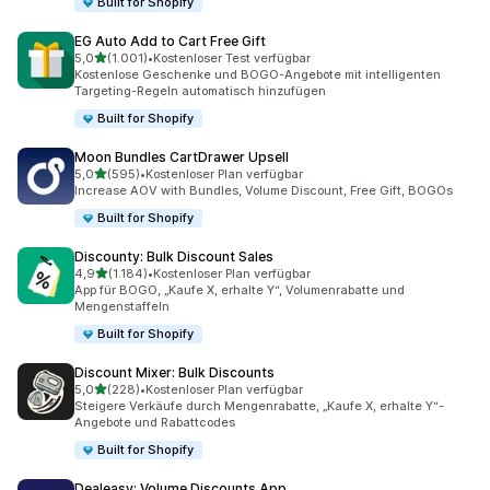
Built for Shopify
EG Auto Add to Cart Free Gift
von 5 Sternen
5,0
(1.001)
•
Kostenloser Test verfügbar
1001 Rezensionen insgesamt
Kostenlose Geschenke und BOGO-Angebote mit intelligenten
Targeting-Regeln automatisch hinzufügen
Built for Shopify
Moon Bundles CartDrawer Upsell
von 5 Sternen
5,0
(595)
•
Kostenloser Plan verfügbar
595 Rezensionen insgesamt
Increase AOV with Bundles, Volume Discount, Free Gift, BOGOs
Built for Shopify
Discounty: Bulk Discount Sales
von 5 Sternen
4,9
(1.184)
•
Kostenloser Plan verfügbar
1184 Rezensionen insgesamt
App für BOGO, „Kaufe X, erhalte Y“, Volumenrabatte und
Mengenstaffeln
Built for Shopify
Discount Mixer: Bulk Discounts
von 5 Sternen
5,0
(228)
•
Kostenloser Plan verfügbar
228 Rezensionen insgesamt
Steigere Verkäufe durch Mengenrabatte, „Kaufe X, erhalte Y“-
Angebote und Rabattcodes
Built for Shopify
Dealeasy: Volume Discounts App