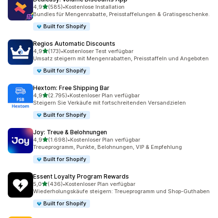
von 5 Sternen
4,9
(585)
•
Kostenlose Installation
585 Rezensionen insgesamt
Bundles für Mengenrabatte, Preisstaffelungen & Gratisgeschenke.
Built for Shopify
Regios Automatic Discounts
von 5 Sternen
4,9
(173)
•
Kostenloser Test verfügbar
173 Rezensionen insgesamt
Umsatz steigern mit Mengenrabatten, Preisstaffeln und Angeboten
Built for Shopify
Hextom: Free Shipping Bar
von 5 Sternen
4,9
(2.795)
•
Kostenloser Plan verfügbar
2795 Rezensionen insgesamt
Steigern Sie Verkäufe mit fortschreitenden Versandzielen
Built for Shopify
Joy: Treue & Belohnungen
von 5 Sternen
4,9
(1.698)
•
Kostenloser Plan verfügbar
1698 Rezensionen insgesamt
Treueprogramm, Punkte, Belohnungen, VIP & Empfehlung
Built for Shopify
Essent Loyalty Program Rewards
von 5 Sternen
5,0
(436)
•
Kostenloser Plan verfügbar
436 Rezensionen insgesamt
Wiederholungskäufe steigern: Treueprogramm und Shop-Guthaben
Built for Shopify