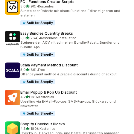
FC ‑ Functions Creator Scripts
von 5 Sternen
5,0
(90)
•
Kostenlos
90 Rezensionen insgesamt
Skripte oder Rabatte mit einem Funktions-Editor migrieren und
erstellen
Built for Shopify
Easy Bundles Quantity Breaks
von 5 Sternen
5,0
(284)
•
Kostenlose Installation
284 Rezensionen insgesamt
Steigere den AOV mit schnellem Bundle-Rabatt, Bundler und
Bundle-App
Built for Shopify
Scala Payment Method Discount
von 5 Sternen
5,0
(66)
•
Free
66 Rezensionen insgesamt
Offer payment method & prepaid discounts during checkout
Built for Shopify
Email PopUp & Pop Up Discount
von 5 Sternen
4,7
(181)
•
Kostenlos
181 Rezensionen insgesamt
Upselling via E-Mail-Pop-ups, SMS-Pop-ups, Glücksrad und
Newsletter
Built for Shopify
Shopify Checkout Blocks
von 5 Sternen
4,3
(180)
•
Kostenlos
180 Rezensionen insgesamt
Checkout-, Danksagungs- und Bestellstatusseiten anpassen