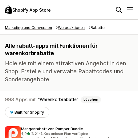
Shopify App Store
Marketing und Conversion
Werbeaktionen
Rabatte
Alle rabatt-apps mit Funktionen für
warenkorbrabatte
Hole sie mit einem attraktiven Angebot in den
Shop. Erstelle und verwalte Rabattcodes und
Sonderangebote.
998 Apps mit
Warenkorbrabatte
Löschen
Built for Shopify
Mengenrabatt von Pumper Bundle
von 5 Sternen
4,9
(3.214)
•
Kostenloser Plan verfügbar
3214 Rezensionen insgesamt