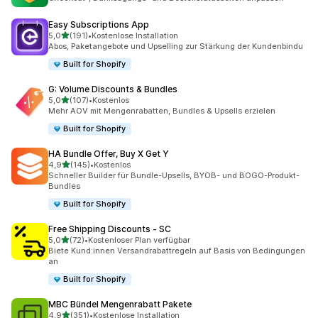
Easy Subscriptions App
von 5 Sternen
5,0
(191)
•
Kostenlose Installation
191 Rezensionen insgesamt
Abos, Paketangebote und Upselling zur Stärkung der Kundenbindu
Built for Shopify
G: Volume Discounts & Bundles
von 5 Sternen
5,0
(107)
•
Kostenlos
107 Rezensionen insgesamt
Mehr AOV mit Mengenrabatten, Bundles & Upsells erzielen
Built for Shopify
HA Bundle Offer, Buy X Get Y
von 5 Sternen
4,9
(145)
•
Kostenlos
145 Rezensionen insgesamt
Schneller Builder für Bundle-Upsells, BYOB- und BOGO-Produkt-
Bundles
Built for Shopify
Free Shipping Discounts ‑ SC
von 5 Sternen
5,0
(72)
•
Kostenloser Plan verfügbar
72 Rezensionen insgesamt
Biete Kund:innen Versandrabattregeln auf Basis von Bedingungen
an
Built for Shopify
MBC Bündel Mengenrabatt Pakete
von 5 Sternen
4,9
(351)
•
Kostenlose Installation