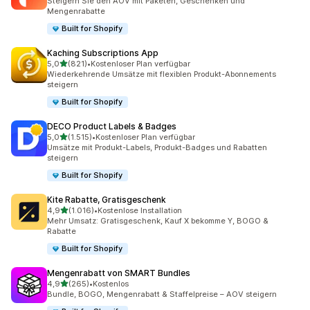
Steigern Sie den AOV mit Paketen, Geschenken und
Mengenrabatte
Built for Shopify
Kaching Subscriptions App
von 5 Sternen
5,0
(821)
•
Kostenloser Plan verfügbar
821 Rezensionen insgesamt
Wiederkehrende Umsätze mit flexiblen Produkt-Abonnements
steigern
Built for Shopify
DECO Product Labels & Badges
von 5 Sternen
5,0
(1.515)
•
Kostenloser Plan verfügbar
1515 Rezensionen insgesamt
Umsätze mit Produkt-Labels, Produkt-Badges und Rabatten
steigern
Built for Shopify
Kite Rabatte, Gratisgeschenk
von 5 Sternen
4,9
(1.016)
•
Kostenlose Installation
1016 Rezensionen insgesamt
Mehr Umsatz: Gratisgeschenk, Kauf X bekomme Y, BOGO &
Rabatte
Built for Shopify
Mengenrabatt von SMART Bundles
von 5 Sternen
4,9
(265)
•
Kostenlos
265 Rezensionen insgesamt
Bundle, BOGO, Mengenrabatt & Staffelpreise – AOV steigern