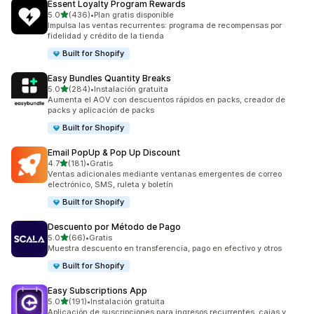
Essent Loyalty Program Rewards
de 5 estrellas
5.0
(436)
•
Plan gratis disponible
436 reseñas en total
Impulsa las ventas recurrentes: programa de recompensas por
fidelidad y crédito de la tienda
Built for Shopify
Easy Bundles Quantity Breaks
de 5 estrellas
5.0
(284)
•
Instalación gratuita
284 reseñas en total
Aumenta el AOV con descuentos rápidos en packs, creador de
packs y aplicación de packs
Built for Shopify
Email PopUp & Pop Up Discount
de 5 estrellas
4.7
(181)
•
Gratis
181 reseñas en total
Ventas adicionales mediante ventanas emergentes de correo
electrónico, SMS, ruleta y boletín
Built for Shopify
Descuento por Método de Pago
de 5 estrellas
5.0
(66)
•
Gratis
66 reseñas en total
Muestra descuento en transferencia, pago en efectivo y otros
Built for Shopify
Easy Subscriptions App
de 5 estrellas
5.0
(191)
•
Instalación gratuita
191 reseñas en total
Aplicación de suscripciones para ingresos recurrentes, cajas y