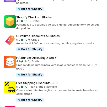
paquetes
Built for Shopify
Shopify Checkout Blocks
de 5 estrellas
4.3
(180)
•
Gratis
180 reseñas en total
Personaliza tus páginas de pago, de agradecimiento y de estado
del pedido
G: Volume Discounts & Bundles
de 5 estrellas
5.0
(107)
•
Gratis
107 reseñas en total
Aumenta el AOV con descuentos, bundles, regalos y upsells
Built for Shopify
HA Bundle Offer, Buy X Get Y
de 5 estrellas
4.9
(145)
•
Gratis
145 reseñas en total
Creador de paquetes para ventas adicionales rápidas, BYOB y
BOGO
Built for Shopify
Free Shipping Discounts ‑ SC
de 5 estrellas
5.0
(72)
•
Plan gratis disponible
72 reseñas en total
Ofrece a los clientes reglas de descuento de envío basadas en
condiciones
Built for Shopify