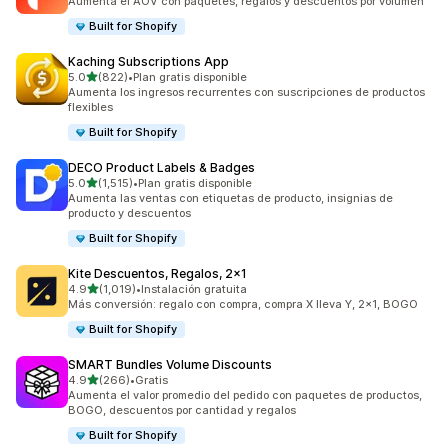
Aumenta el AOV con paquetes, regalos y descuentos por volumen
Built for Shopify
Kaching Subscriptions App
de 5 estrellas
5.0
(822)
•
Plan gratis disponible
822 reseñas en total
Aumenta los ingresos recurrentes con suscripciones de productos
flexibles
Built for Shopify
DECO Product Labels & Badges
de 5 estrellas
5.0
(1,515)
•
Plan gratis disponible
1515 reseñas en total
Aumenta las ventas con etiquetas de producto, insignias de
producto y descuentos
Built for Shopify
Kite Descuentos, Regalos, 2x1
de 5 estrellas
4.9
(1,019)
•
Instalación gratuita
1019 reseñas en total
Más conversión: regalo con compra, compra X lleva Y, 2x1, BOGO
Built for Shopify
SMART Bundles Volume Discounts
de 5 estrellas
4.9
(266)
•
Gratis
266 reseñas en total
Aumenta el valor promedio del pedido con paquetes de productos,
BOGO, descuentos por cantidad y regalos
Built for Shopify