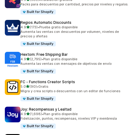
585 reseñas en total
Packs para descuentos por cantidad, precios por niveles y regalos.
Built for Shopify
Regios Automatic Discounts
de 5 estrellas
4.9
(173)
•
Prueba gratis disponible
173 reseñas en total
Aumenta las ventas con descuentos por volumen, niveles de
precios y ofertas
Built for Shopify
Hextom: Free Shipping Bar
de 5 estrellas
4.9
(2,795)
•
Plan gratis disponible
2795 reseñas en total
Aumenta las ventas con mensajes de objetivos de envío
Built for Shopify
FC ‑ Functions Creator Scripts
de 5 estrellas
5.0
(90)
•
Gratis
90 reseñas en total
Migra y crea scripts o descuentos con un editor de funciones
Built for Shopify
Joy: Recompensas y Lealtad
de 5 estrellas
4.9
(1,698)
•
Plan gratis disponible
1698 reseñas en total
Fidelización, puntos, recompensas, niveles VIP y membresía
Built for Shopify