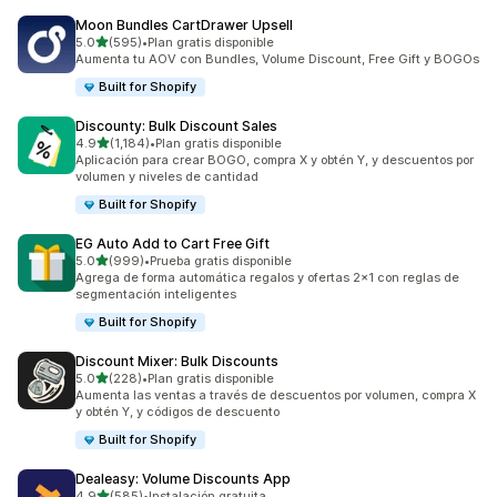
Moon Bundles CartDrawer Upsell
de 5 estrellas
5.0
(595)
•
Plan gratis disponible
595 reseñas en total
Aumenta tu AOV con Bundles, Volume Discount, Free Gift y BOGOs
Built for Shopify
Discounty: Bulk Discount Sales
de 5 estrellas
4.9
(1,184)
•
Plan gratis disponible
1184 reseñas en total
Aplicación para crear BOGO, compra X y obtén Y, y descuentos por
volumen y niveles de cantidad
Built for Shopify
EG Auto Add to Cart Free Gift
de 5 estrellas
5.0
(999)
•
Prueba gratis disponible
999 reseñas en total
Agrega de forma automática regalos y ofertas 2x1 con reglas de
segmentación inteligentes
Built for Shopify
Discount Mixer: Bulk Discounts
de 5 estrellas
5.0
(228)
•
Plan gratis disponible
228 reseñas en total
Aumenta las ventas a través de descuentos por volumen, compra X
y obtén Y, y códigos de descuento
Built for Shopify
Dealeasy: Volume Discounts App
de 5 estrellas
4.9
(585)
•
Instalación gratuita