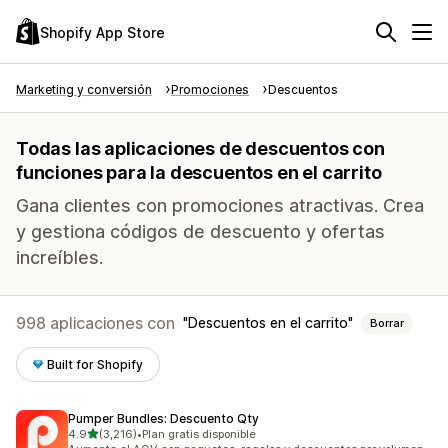
Shopify App Store
Marketing y conversión
Promociones
Descuentos
Todas las aplicaciones de descuentos con
funciones para la descuentos en el carrito
Gana clientes con promociones atractivas. Crea
y gestiona códigos de descuento y ofertas
increíbles.
998 aplicaciones con
Descuentos en el carrito
Borrar
Built for Shopify
Pumper Bundles: Descuento Qty
de 5 estrellas
4.9
(3,216)
•
Plan gratis disponible
3216 reseñas en total