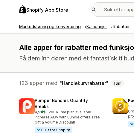
Shopify App Store
Markedsføring og konvertering
Kampanjer
Rabatter
Alle apper for rabatter med funksj
Få dem inn døren med et fantastisk tilbud
123 apper med
Handlekurvrabatter
Tøm
Pumper Bundles Quantity
Ka
Breaks
5,0
Tot
Gro
av 5 stjerner
4,9
(3 208)
•
Free plan available
Totalt 3208 omtaler
pro
Increase AOV with Bundle offers, Free
Gift & Volume Discount!
Built for Shopify