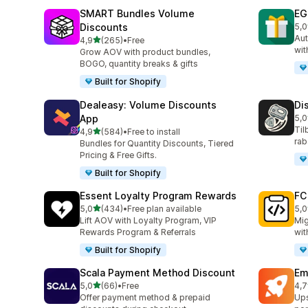
SMART Bundles Volume
EG
Discounts
5,0
Tot
Aut
av 5 stjerner
4,9
(265)
•
Free
Totalt 265 omtaler
wit
Grow AOV with product bundles,
BOGO, quantity breaks & gifts
Built for Shopify
Dealeasy: Volume Discounts
Di
App
5,0
Tot
Til
av 5 stjerner
4,9
(584)
•
Free to install
Totalt 584 omtaler
rab
Bundles for Quantity Discounts, Tiered
Pricing & Free Gifts.
Built for Shopify
Essent Loyalty Program Rewards
FC
av 5 stjerner
5,0
(434)
•
Free plan available
5,0
Totalt 434 omtaler
Tot
Lift AOV with Loyalty Program, VIP
Mig
Rewards Program & Referrals
wit
Built for Shopify
Scala Payment Method Discount
Em
av 5 stjerner
5,0
(66)
•
Free
4,7
Totalt 66 omtaler
Tot
Offer payment method & prepaid
Ups