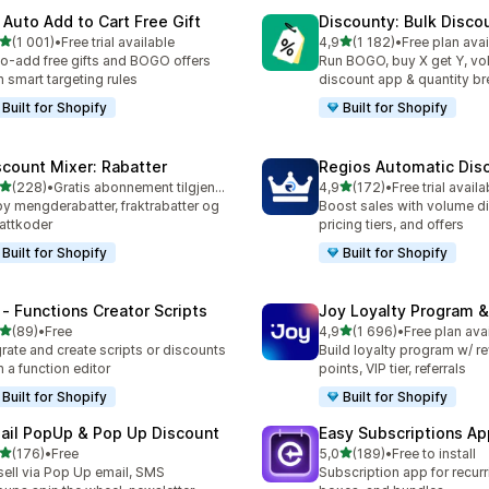
 Auto Add to Cart Free Gift
Discounty: Bulk Disco
av 5 stjerner
av 5 stjerner
(1 001)
•
Free trial available
4,9
(1 182)
•
Free plan avai
alt 1001 omtaler
Totalt 1182 omtaler
o-add free gifts and BOGO offers
Run BOGO, buy X get Y, v
h smart targeting rules
discount app & quantity b
Built for Shopify
Built for Shopify
scount Mixer: Rabatter
Regios Automatic Dis
av 5 stjerner
av 5 stjerner
(228)
•
Gratis abonnement tilgjengelig
4,9
(172)
•
Free trial availa
alt 228 omtaler
Totalt 172 omtaler
by mengderabatter, fraktrabatter og
Boost sales with volume d
attkoder
pricing tiers, and offers
Built for Shopify
Built for Shopify
 ‑ Functions Creator Scripts
Joy Loyalty Program 
av 5 stjerner
av 5 stjerner
(89)
•
Free
4,9
(1 696)
•
Free plan ava
alt 89 omtaler
Totalt 1696 omtaler
rate and create scripts or discounts
Build loyalty program w/ r
h a function editor
points, VIP tier, referrals
Built for Shopify
Built for Shopify
ail PopUp & Pop Up Discount
Easy Subscriptions Ap
av 5 stjerner
av 5 stjerner
(176)
•
Free
5,0
(189)
•
Free to install
alt 176 omtaler
Totalt 189 omtaler
ell via Pop Up email, SMS
Subscription app for recurr