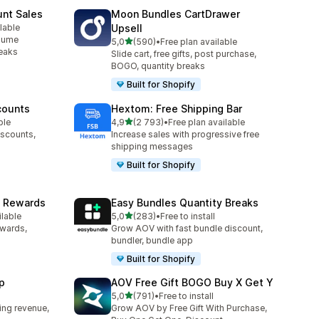
unt Sales
Moon Bundles CartDrawer
lable
Upsell
olume
av 5 stjerner
5,0
(590)
•
Free plan available
Totalt 590 omtaler
reaks
Slide cart, free gifts, post purchase,
BOGO, quantity breaks
Built for Shopify
counts
Hextom: Free Shipping Bar
av 5 stjerner
ble
4,9
(2 793)
•
Free plan available
Totalt 2793 omtaler
iscounts,
Increase sales with progressive free
shipping messages
Built for Shopify
& Rewards
Easy Bundles Quantity Breaks
av 5 stjerner
ilable
5,0
(283)
•
Free to install
Totalt 283 omtaler
ewards,
Grow AOV with fast bundle discount,
bundler, bundle app
Built for Shopify
p
AOV Free Gift BOGO Buy X Get Y
av 5 stjerner
5,0
(791)
•
Free to install
Totalt 791 omtaler
ing revenue,
Grow AOV by Free Gift With Purchase,