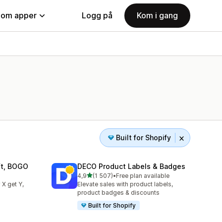
nom apper
Logg på
Kom i gang
Built for Shopify
ift, BOGO
DECO Product Labels & Badges
av 5 stjerner
4,9
(1 507)
•
Free plan available
Totalt 1507 omtaler
 X get Y,
Elevate sales with product labels,
product badges & discounts
Built for Shopify