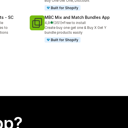
Buy One Get One, Discount
Built for Shopify
ts ‑ SC
MBC Mix and Match Bundles App
av 5 stjerner
le
4,9
(351)
•
Free to install
Totalt 351 omtaler
es to
Create buy one get one & Buy X Get Y
tions
bundle products easily
Built for Shopify
app?