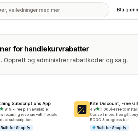
Bla gjen
oner for handlekurvrabatter
. Opprett og administrer rabattkoder og salg.
ching Subscriptions App
Kite Discount, Free G
av 5 stjerner
av 5 stjerner
(819)
•
Free plan available
4,9
(1 006)
•
Free to install
alt 819 omtaler
Totalt 1006 omtaler
w recurring revenue with flexible
Convert more: free gift, buy
duct subscriptions
BOGO & progress bar
Built for Shopify
Built for Shopify