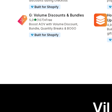
discounts during checkout
pop
Built for Shopify
G: Volume Discounts & Bundles
Ho
av 5 stjerner
5,0
(107)
•
Free
Up
Totalt 107 omtaler
Boost AOV with Volume Discount,
4,9
Tot
Bundle, Quantity Breaks & BOGO
Bui
gif
Built for Shopify
Vil