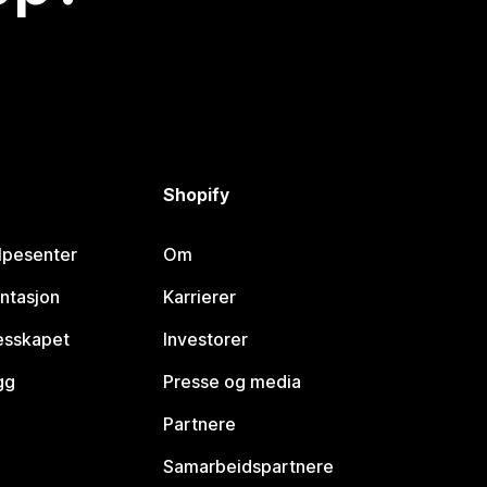
Shopify
lpesenter
Om
ntasjon
Karrierer
lesskapet
Investorer
gg
Presse og media
Partnere
Samarbeidspartnere