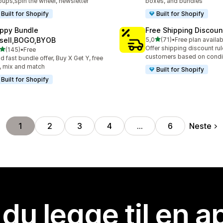
ups,spin the wheel, newsletter
boxes, and bundles
Built for Shopify
Built for Shopify
ppy Bundle
Free Shipping Discoun
av 5 stjerner
sell,BOGO,BYOB
5,0
(71)
•
Free plan availab
Totalt 71 omtaler
Offer shipping discount rul
av 5 stjerner
(145)
•
Free
alt 145 omtaler
customers based on condi
ld fast bundle offer, Buy X Get Y, free
t, mix and match
Built for Shopify
Built for Shopify
Neste
1
2
3
4
…
6
 du legge til en 