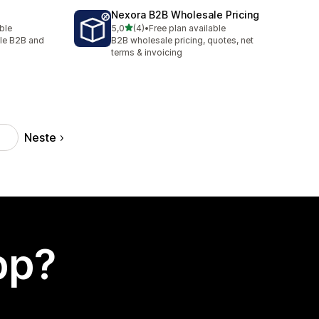
Nexora B2B Wholesale Pricing
av 5 stjerner
able
5,0
(4)
•
Free plan available
Totalt 4 omtaler
ale B2B and
B2B wholesale pricing, quotes, net
terms & invoicing
Neste
2
app?