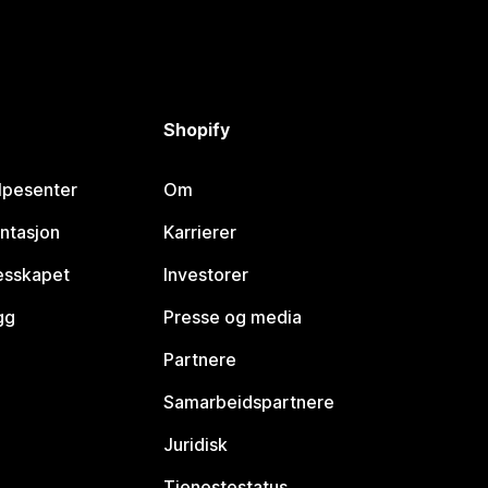
Shopify
lpesenter
Om
ntasjon
Karrierer
lesskapet
Investorer
gg
Presse og media
Partnere
Samarbeidspartnere
Juridisk
Tjenestestatus