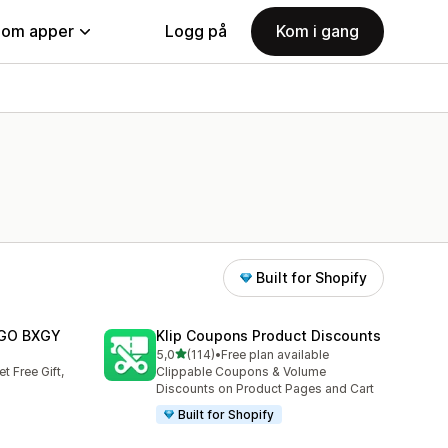
nom apper
Logg på
Kom i gang
Built for Shopify
BOGO BXGY
Klip Coupons Product Discounts
av 5 stjerner
5,0
(114)
•
Free plan available
Totalt 114 omtaler
 Free Gift,
Clippable Coupons & Volume
Discounts on Product Pages and Cart
Built for Shopify