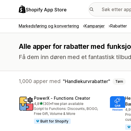
Shopify App Store
Markedsføring og konvertering
Kampanjer
Rabatter
Alle apper for rabatter med funksj
Få dem inn døren med et fantastisk tilbud
1,000 apper med
Handlekurvrabatter
Tøm
PowerX ‑ Functions Creator
He
av 5 stjerner
4,8
(30)
•
Free plan available
Ba
Totalt 30 omtaler
Script to Functions: Discounts, BOGO,
4,9
Tot
Free Gift, Volume & More
Pro
cu
Built for Shopify