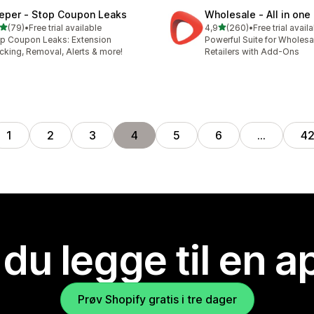
eper ‑ Stop Coupon Leaks
Wholesale ‑ All in one
av 5 stjerner
av 5 stjerner
(79)
•
Free trial available
4,9
(260)
•
Free trial avail
alt 79 omtaler
Totalt 260 omtaler
p Coupon Leaks: Extension
Powerful Suite for Wholes
cking, Removal, Alerts & more!
Retailers with Add-Ons
1
2
3
4
5
6
…
4
 du legge til en 
Prøv Shopify gratis i tre dager