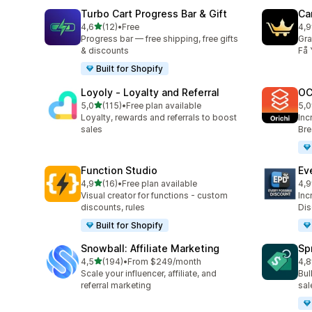
Turbo Cart Progress Bar & Gift
Ca
av 5 stjerner
4,6
(12)
•
Free
4,9
Totalt 12 omtaler
Tot
Progress bar — free shipping, free gifts
Gra
& discounts
Få 
Built for Shopify
Loyoly ‑ Loyalty and Referral
OC
av 5 stjerner
5,0
(115)
•
Free plan available
5,0
Totalt 115 omtaler
Tot
Loyalty, rewards and referrals to boost
Inc
sales
Bre
Function Studio
Ev
av 5 stjerner
4,9
(16)
•
Free plan available
4,9
Totalt 16 omtaler
Tot
Visual creator for functions - custom
Inc
discounts, rules
Dis
Built for Shopify
Snowball: Affiliate Marketing
Spr
av 5 stjerner
4,5
(194)
•
From $249/month
4,8
Totalt 194 omtaler
Tot
Scale your influencer, affiliate, and
Bul
referral marketing
sal