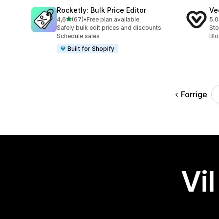
Rocketly: Bulk Price Editor
Ve
av 5 stjerner
4,6
(67)
•
Free plan available
5,0
Totalt 67 omtaler
Tot
Safely bulk edit prices and discounts.
Sto
Schedule sales
Blo
Built for Shopify
Forrige
Vil