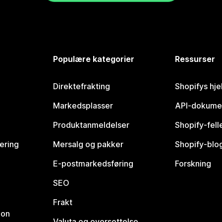
Populære kategorier
Ressurser
Direktefrakting
Shopifys hje
Markedsplasser
API-dokume
Produktanmeldelser
Shopify-fel
vering
Mersalg og pakker
Shopify-blo
E-postmarkedsføring
Forskning
SEO
Frakt
jon
Valuta og oversettelse