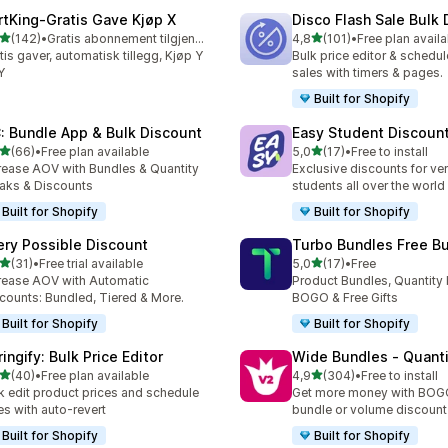
rtKing‑Gratis Gave Kjøp X
Disco Flash Sale Bulk
av 5 stjerner
av 5 stjerner
(142)
•
Gratis abonnement tilgjengelig
4,8
(101)
•
Free plan availa
alt 142 omtaler
Totalt 101 omtaler
tis gaver, automatisk tillegg, Kjøp Y
Bulk price editor & schedul
Y
sales with timers & pages.
Built for Shopify
: Bundle App & Bulk Discount
Easy Student Discoun
av 5 stjerner
av 5 stjerner
(66)
•
Free plan available
5,0
(17)
•
Free to install
alt 66 omtaler
Totalt 17 omtaler
rease AOV with Bundles & Quantity
Exclusive discounts for ver
aks & Discounts
students all over the world
Built for Shopify
Built for Shopify
ery Possible Discount
Turbo Bundles Free B
av 5 stjerner
av 5 stjerner
(31)
•
Free trial available
5,0
(17)
•
Free
alt 31 omtaler
Totalt 17 omtaler
rease AOV with Automatic
Product Bundles, Quantity 
counts: Bundled, Tiered & More.
BOGO & Free Gifts
Built for Shopify
Built for Shopify
ingify: Bulk Price Editor
Wide Bundles ‑ Quanti
av 5 stjerner
av 5 stjerner
(40)
•
Free plan available
4,9
(304)
•
Free to install
alt 40 omtaler
Totalt 304 omtaler
k edit product prices and schedule
Get more money with BOGO
es with auto-revert
bundle or volume discount
Built for Shopify
Built for Shopify