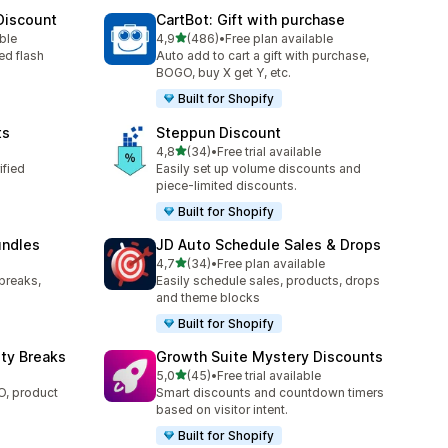
 Discount
CartBot: Gift with purchase
av 5 stjerner
ble
4,9
(486)
•
Free plan available
Totalt 486 omtaler
ed flash
Auto add to cart a gift with purchase,
BOGO, buy X get Y, etc.
Built for Shopify
ts
Steppun Discount
av 5 stjerner
4,8
(34)
•
Free trial available
Totalt 34 omtaler
ified
Easily set up volume discounts and
piece-limited discounts.
Built for Shopify
undles
JD Auto Schedule Sales & Drops
av 5 stjerner
4,7
(34)
•
Free plan available
Totalt 34 omtaler
breaks,
Easily schedule sales, products, drops
and theme blocks
Built for Shopify
ty Breaks
Growth Suite Mystery Discounts
av 5 stjerner
5,0
(45)
•
Free trial available
Totalt 45 omtaler
, product
Smart discounts and countdown timers
based on visitor intent.
Built for Shopify