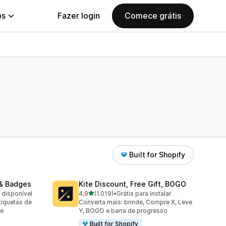
ps
Fazer login
Comece grátis
Built for Shopify
& Badges
Kite Discount, Free Gift, BOGO
de 5 estrelas
o disponível
4,9
(1.019)
•
Grátis para instalar
1019 avaliações ao todo
iquetas de
Converta mais: brinde, Compre X, Leve
 e
Y, BOGO e barra de progresso
Built for Shopify