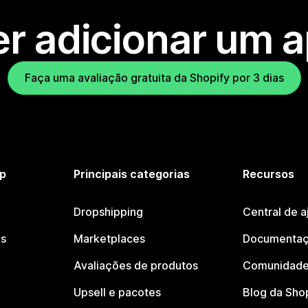
r adicionar um 
Faça uma avaliação gratuita da Shopify por 3 dias
p
Principais categorias
Recursos
Dropshipping
Central de a
os
Marketplaces
Documentaç
Avaliações de produtos
Comunidade
Upsell e pacotes
Blog da Sho