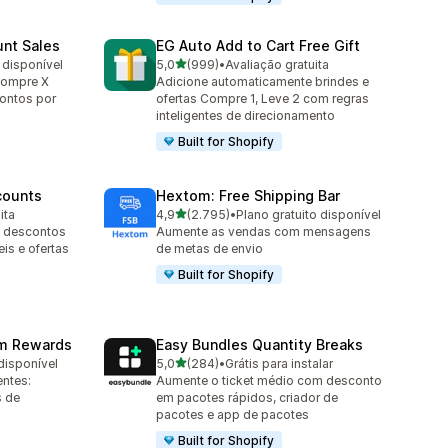
unt Sales
EG Auto Add to Cart Free Gift
de 5 estrelas
 disponível
5,0
(999)
•
Avaliação gratuita
999 avaliações ao todo
Compre X
Adicione automaticamente brindes e
ontos por
ofertas Compre 1, Leve 2 com regras
inteligentes de direcionamento
Built for Shopify
counts
Hextom: Free Shipping Bar
de 5 estrelas
ita
4,9
(2.795)
•
Plano gratuito disponível
2795 avaliações ao todo
m descontos
Aumente as vendas com mensagens
is e ofertas
de metas de envio
Built for Shopify
am Rewards
Easy Bundles Quantity Breaks
de 5 estrelas
disponível
5,0
(284)
•
Grátis para instalar
284 avaliações ao todo
ntes:
Aumente o ticket médio com desconto
 de
em pacotes rápidos, criador de
pacotes e app de pacotes
Built for Shopify