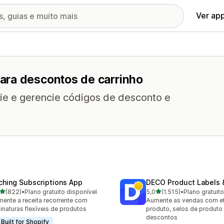
Ver ap
ara descontos de carrinho
rie e gerencie códigos de desconto e
ching Subscriptions App
DECO Product Labels 
de 5 estrelas
de 5 estrelas
(822)
•
Plano gratuito disponível
5,0
(1.515)
•
Plano gratuit
 avaliações ao todo
1515 avaliações ao todo
ente a receita recorrente com
Aumente as vendas com et
inaturas flexíveis de produtos
produto, selos de produto
descontos
Built for Shopify