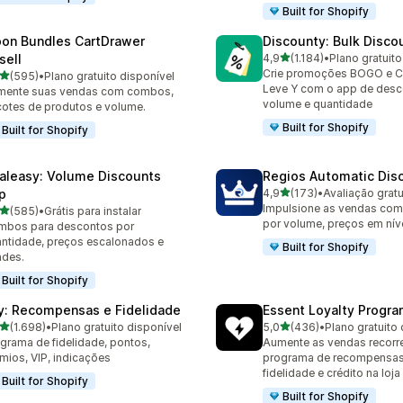
Built for Shopify
on Bundles CartDrawer
Discounty: Bulk Disco
de 5 estrelas
sell
4,9
(1.184)
•
Plano gratuito
1184 avaliações ao todo
Crie promoções BOGO e 
de 5 estrelas
(595)
•
Plano gratuito disponível
 avaliações ao todo
Leve Y com o app de desc
mente suas vendas com combos,
volume e quantidade
otes de produtos e volume.
Built for Shopify
Built for Shopify
aleasy: Volume Discounts
Regios Automatic Dis
de 5 estrelas
p
4,9
(173)
•
Avaliação gratu
173 avaliações ao todo
Impulsione as vendas co
de 5 estrelas
(585)
•
Grátis para instalar
 avaliações ao todo
por volume, preços em níve
mbos para descontos por
ntidade, preços escalonados e
Built for Shopify
ndes.
Built for Shopify
y: Recompensas e Fidelidade
Essent Loyalty Progr
de 5 estrelas
de 5 estrelas
(1.698)
•
Plano gratuito disponível
5,0
(436)
•
Plano gratuito 
8 avaliações ao todo
436 avaliações ao todo
grama de fidelidade, pontos,
Aumente as vendas recorre
mios, VIP, indicações
programa de recompensas
fidelidade e crédito na loja
Built for Shopify
Built for Shopify