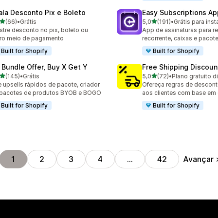
ala Desconto Pix e Boleto
Easy Subscriptions Ap
de 5 estrelas
de 5 estrelas
(66)
•
Grátis
5,0
(191)
•
Grátis para inst
avaliações ao todo
191 avaliações ao todo
tre desconto no pix, boleto ou
App de assinaturas para re
ro meio de pagamento
recorrente, caixas e pacot
Built for Shopify
Built for Shopify
 Bundle Offer, Buy X Get Y
Free Shipping Discoun
de 5 estrelas
de 5 estrelas
(145)
•
Grátis
5,0
(72)
•
Plano gratuito d
 avaliações ao todo
72 avaliações ao todo
e upsells rápidos de pacote, criador
Ofereça regras de desconto
 pacotes de produtos BYOB e BOGO
aos clientes com base em
Built for Shopify
Built for Shopify
Avançar
1
2
3
4
…
42