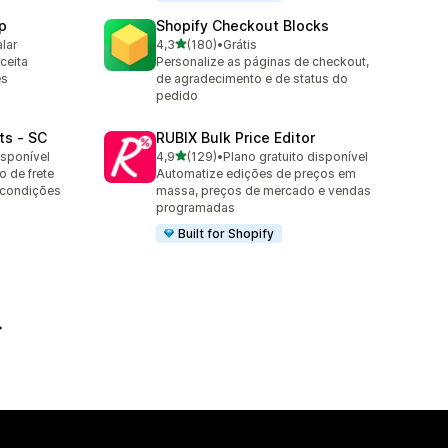
p
Shopify Checkout Blocks
de 5 estrelas
alar
4,3
(180)
•
Grátis
180 avaliações ao todo
ceita
Personalize as páginas de checkout,
es
de agradecimento e de status do
pedido
ts ‑ SC
RUBIX Bulk Price Editor
de 5 estrelas
isponível
4,9
(129)
•
Plano gratuito disponível
129 avaliações ao todo
 de frete
Automatize edições de preços em
 condições
massa, preços de mercado e vendas
programadas
Built for Shopify