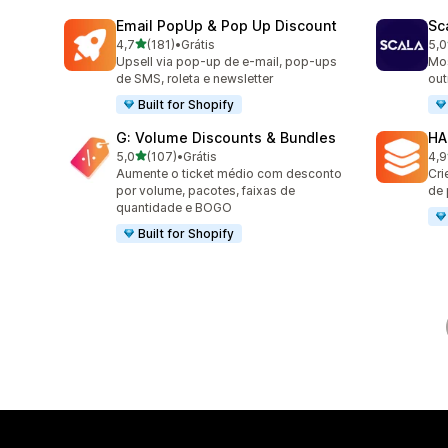
Email PopUp & Pop Up Discount
Sc
de 5 estrelas
4,7
(181)
•
Grátis
5,0
181 avaliações ao todo
66 
Upsell via pop-up de e-mail, pop-ups
Mos
de SMS, roleta e newsletter
out
Built for Shopify
G: Volume Discounts & Bundles
HA
de 5 estrelas
5,0
(107)
•
Grátis
4,9
107 avaliações ao todo
145
Aumente o ticket médio com desconto
Cri
por volume, pacotes, faixas de
de
quantidade e BOGO
Built for Shopify