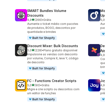
SMART Bundles Volume
Mo
Discounts
Up
de 5 estrelas
4,9
(266)
•
Grátis
5,0
266 avaliações ao todo
595
Aumente o ticket médio com pacotes
Au
de produtos, BOGO, descontos por
pac
quantidade e brindes
Built for Shopify
Discount Mixer: Bulk Discounts
De
de 5 estrelas
5,0
(228)
•
Plano gratuito disponível
Ap
228 avaliações ao todo
Impulsione as vendas com desconto
4,9
585
por volume, Compre X, leve Y, código
Co
de desconto
qua
bri
Built for Shopify
FC ‑ Functions Creator Scripts
Jo
de 5 estrelas
5,0
(90)
•
Grátis
4,9
90 avaliações ao todo
169
Migre e crie scripts ou descontos com
Pro
um editor de funções
prê
Built for Shopify