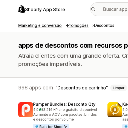
Shopify App Store
Marketing e conversão
Promoções
Descontos
apps de descontos com recursos p
Atraia clientes com uma grande oferta. C
promoções imperdíveis.
998 apps com
Descontos de carrinho
Limpar
Pumper Bundles: Desconto Qty
Ka
de 5 estrelas
4,9
(3.216)
•
Plano gratuito disponível
5,0
3216 avaliações ao todo
822
Aumente o AOV com pacotes, brindes
Aum
e descontos por volume!
ass
Built for Shopify