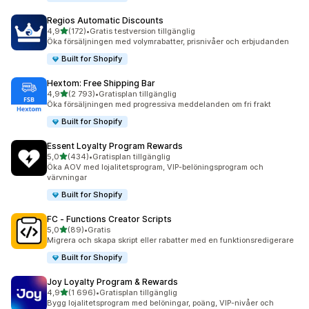
Regios Automatic Discounts
av 5 stjärnor
4,9
(172)
•
Gratis testversion tillgänglig
172 recensioner totalt
Öka försäljningen med volymrabatter, prisnivåer och erbjudanden
Built for Shopify
Hextom: Free Shipping Bar
av 5 stjärnor
4,9
(2 793)
•
Gratisplan tillgänglig
2793 recensioner totalt
Öka försäljningen med progressiva meddelanden om fri frakt
Built for Shopify
Essent Loyalty Program Rewards
av 5 stjärnor
5,0
(434)
•
Gratisplan tillgänglig
434 recensioner totalt
Öka AOV med lojalitetsprogram, VIP-belöningsprogram och
värvningar
Built for Shopify
FC ‑ Functions Creator Scripts
av 5 stjärnor
5,0
(89)
•
Gratis
89 recensioner totalt
Migrera och skapa skript eller rabatter med en funktionsredigerare
Built for Shopify
Joy Loyalty Program & Rewards
av 5 stjärnor
4,9
(1 696)
•
Gratisplan tillgänglig
1696 recensioner totalt
Bygg lojalitetsprogram med belöningar, poäng, VIP-nivåer och