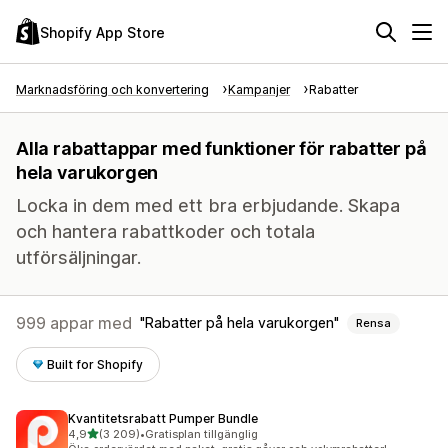
Shopify App Store
Marknadsföring och konvertering
Kampanjer
Rabatter
Alla rabattappar med funktioner för rabatter på
hela varukorgen
Locka in dem med ett bra erbjudande. Skapa
och hantera rabattkoder och totala
utförsäljningar.
999 appar med
Rabatter på hela varukorgen
Rensa
Built for Shopify
Kvantitetsrabatt Pumper Bundle
av 5 stjärnor
4,9
(3 209)
•
Gratisplan tillgänglig
3209 recensioner totalt