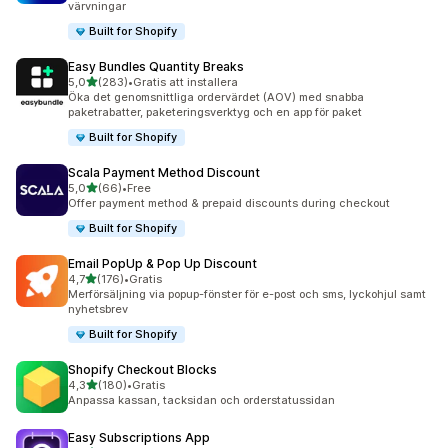
värvningar
Built for Shopify
Easy Bundles Quantity Breaks
av 5 stjärnor
5,0
(283)
•
Gratis att installera
283 recensioner totalt
Öka det genomsnittliga ordervärdet (AOV) med snabba
paketrabatter, paketeringsverktyg och en app för paket
Built for Shopify
Scala Payment Method Discount
av 5 stjärnor
5,0
(66)
•
Free
66 recensioner totalt
Offer payment method & prepaid discounts during checkout
Built for Shopify
Email PopUp & Pop Up Discount
av 5 stjärnor
4,7
(176)
•
Gratis
176 recensioner totalt
Merförsäljning via popup-fönster för e-post och sms, lyckohjul samt
nyhetsbrev
Built for Shopify
Shopify Checkout Blocks
av 5 stjärnor
4,3
(180)
•
Gratis
180 recensioner totalt
Anpassa kassan, tacksidan och orderstatussidan
Easy Subscriptions App