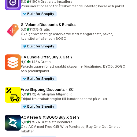
av 5 stjärnor
5,0
(190)
•
Gratis att installera
190 recensioner totalt
Prenumerationsapp för återkommande intäkter, boxar och paket
Built for Shopify
G: Volume Discounts & Bundles
av 5 stjärnor
5,0
(107)
•
Gratis
107 recensioner totalt
Öka genomsnittligt ordervärde med mängdrabatt, paket,
kvantitetsnivåer och BOGO
Built for Shopify
HA Bundle Offer, Buy X Get Y
av 5 stjärnor
4,9
(145)
•
Gratis
145 recensioner totalt
Paketbyggare för att snabbt skapa merförsäljning, BYOB, BOGO
och produktpaket
Built for Shopify
Free Shipping Discounts ‑ SC
av 5 stjärnor
5,0
(72)
•
Gratisplan tillgänglig
72 recensioner totalt
Erbjud fraktrabattsregler till kunder baserat på villkor
Built for Shopify
AOV Free Gift BOGO Buy X Get Y
av 5 stjärnor
5,0
(792)
•
Gratis att installera
792 recensioner totalt
Öka AOV med Free Gift With Purchase, Buy One Get One och
rabatter