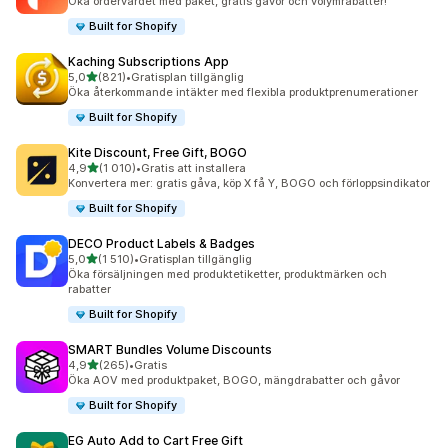
Öka ordervärdet med paket, gratis gåvor och volymrabatter!
Built for Shopify
Kaching Subscriptions App
av 5 stjärnor
5,0
(821)
•
Gratisplan tillgänglig
821 recensioner totalt
Öka återkommande intäkter med flexibla produktprenumerationer
Built for Shopify
Kite Discount, Free Gift, BOGO
av 5 stjärnor
4,9
(1 010)
•
Gratis att installera
1010 recensioner totalt
Konvertera mer: gratis gåva, köp X få Y, BOGO och förloppsindikator
Built for Shopify
DECO Product Labels & Badges
av 5 stjärnor
5,0
(1 510)
•
Gratisplan tillgänglig
1510 recensioner totalt
Öka försäljningen med produktetiketter, produktmärken och
rabatter
Built for Shopify
SMART Bundles Volume Discounts
av 5 stjärnor
4,9
(265)
•
Gratis
265 recensioner totalt
Öka AOV med produktpaket, BOGO, mängdrabatter och gåvor
Built for Shopify
EG Auto Add to Cart Free Gift