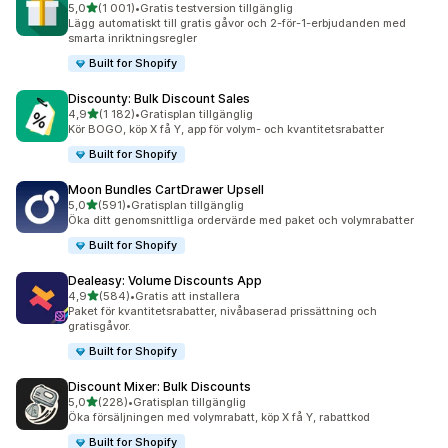
av 5 stjärnor
5,0
(1 001)
•
Gratis testversion tillgänglig
1001 recensioner totalt
Lägg automatiskt till gratis gåvor och 2-för-1-erbjudanden med
smarta inriktningsregler
Built for Shopify
Discounty: Bulk Discount Sales
av 5 stjärnor
4,9
(1 182)
•
Gratisplan tillgänglig
1182 recensioner totalt
Kör BOGO, köp X få Y, app för volym- och kvantitetsrabatter
Built for Shopify
Moon Bundles CartDrawer Upsell
av 5 stjärnor
5,0
(591)
•
Gratisplan tillgänglig
591 recensioner totalt
Öka ditt genomsnittliga ordervärde med paket och volymrabatter
Built for Shopify
Dealeasy: Volume Discounts App
av 5 stjärnor
4,9
(584)
•
Gratis att installera
584 recensioner totalt
Paket för kvantitetsrabatter, nivåbaserad prissättning och
gratisgåvor.
Built for Shopify
Discount Mixer: Bulk Discounts
av 5 stjärnor
5,0
(228)
•
Gratisplan tillgänglig
228 recensioner totalt
Öka försäljningen med volymrabatt, köp X få Y, rabattkod
Built for Shopify