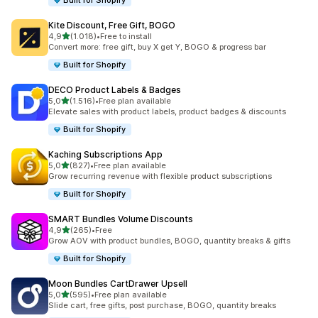
Built for Shopify
Kite Discount, Free Gift, BOGO
5 yıldız üzerinden
4,9
(1.018)
•
Free to install
toplam 1018 değerlendirme
Convert more: free gift, buy X get Y, BOGO & progress bar
Built for Shopify
DECO Product Labels & Badges
5 yıldız üzerinden
5,0
(1.516)
•
Free plan available
toplam 1516 değerlendirme
Elevate sales with product labels, product badges & discounts
Built for Shopify
Kaching Subscriptions App
5 yıldız üzerinden
5,0
(827)
•
Free plan available
toplam 827 değerlendirme
Grow recurring revenue with flexible product subscriptions
Built for Shopify
SMART Bundles Volume Discounts
5 yıldız üzerinden
4,9
(265)
•
Free
toplam 265 değerlendirme
Grow AOV with product bundles, BOGO, quantity breaks & gifts
Built for Shopify
Moon Bundles CartDrawer Upsell
5 yıldız üzerinden
5,0
(595)
•
Free plan available
toplam 595 değerlendirme
Slide cart, free gifts, post purchase, BOGO, quantity breaks