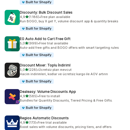
Built for Shopify
Discounty: Bulk Discount Sales
5 yıldız üzerinden
4,9
(1.186)
•
Free plan available
toplam 1186 değerlendirme
Run BOGO, buy X get Y, volume discount app & quantity breaks
Built for Shopify
EG Auto Add to Cart Free Gift
5 yıldız üzerinden
5,0
(999)
•
Free trial available
toplam 999 değerlendirme
Auto-add free gifts and BOGO offers with smart targeting rules
Built for Shopify
Discount Mixer: Toplu İndiriml
5 yıldız üzerinden
5,0
(228)
•
Ücretsiz plan mevcut
toplam 228 değerlendirme
Hacim indirimleri, kodlar ve ücretsiz kargo ile AOV artırın
Built for Shopify
Dealeasy: Volume Discounts App
5 yıldız üzerinden
4,9
(585)
•
Free to install
toplam 585 değerlendirme
Bundles for Quantity Discounts, Tiered Pricing & Free Gifts.
Built for Shopify
Regios Automatic Discounts
5 yıldız üzerinden
4,9
(173)
•
Free trial available
toplam 173 değerlendirme
Boost sales with volume discounts, pricing tiers, and offers