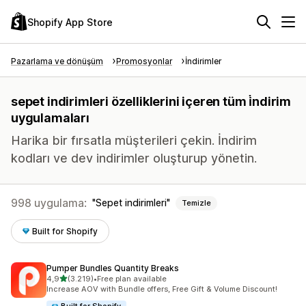
Shopify App Store
Pazarlama ve dönüşüm
Promosyonlar
İndirimler
sepet indirimleri özelliklerini içeren tüm i̇ndirim
uygulamaları
Harika bir fırsatla müşterileri çekin. İndirim
kodları ve dev indirimler oluşturup yönetin.
998 uygulama:
Sepet indirimleri
Temizle
Built for Shopify
Pumper Bundles Quantity Breaks
5 yıldız üzerinden
4,9
(3.219)
•
Free plan available
toplam 3219 değerlendirme
Increase AOV with Bundle offers, Free Gift & Volume Discount!