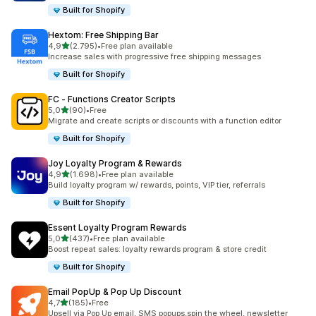
Built for Shopify
Hextom: Free Shipping Bar
5 yıldız üzerinden
4,9
(2.795)
•
Free plan available
toplam 2795 değerlendirme
Increase sales with progressive free shipping messages
Built for Shopify
FC ‑ Functions Creator Scripts
5 yıldız üzerinden
5,0
(90)
•
Free
toplam 90 değerlendirme
Migrate and create scripts or discounts with a function editor
Built for Shopify
Joy Loyalty Program & Rewards
5 yıldız üzerinden
4,9
(1.698)
•
Free plan available
toplam 1698 değerlendirme
Build loyalty program w/ rewards, points, VIP tier, referrals
Built for Shopify
Essent Loyalty Program Rewards
5 yıldız üzerinden
5,0
(437)
•
Free plan available
toplam 437 değerlendirme
Boost repeat sales: loyalty rewards program & store credit
Built for Shopify
Email PopUp & Pop Up Discount
5 yıldız üzerinden
4,7
(185)
•
Free
toplam 185 değerlendirme
Upsell via Pop Up email, SMS popups,spin the wheel, newsletter