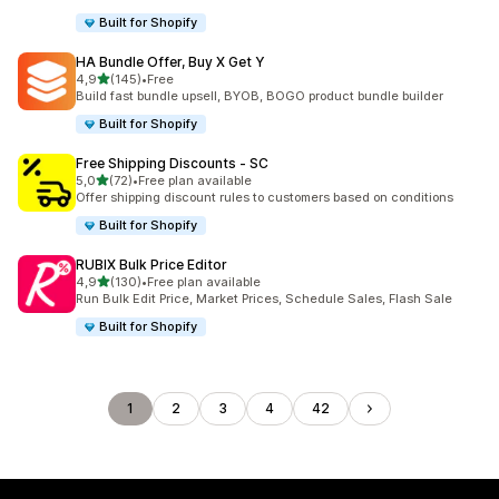
Built for Shopify
HA Bundle Offer, Buy X Get Y
5 yıldız üzerinden
4,9
(145)
•
Free
toplam 145 değerlendirme
Build fast bundle upsell, BYOB, BOGO product bundle builder
Built for Shopify
Free Shipping Discounts ‑ SC
5 yıldız üzerinden
5,0
(72)
•
Free plan available
toplam 72 değerlendirme
Offer shipping discount rules to customers based on conditions
Built for Shopify
RUBIX Bulk Price Editor
5 yıldız üzerinden
4,9
(130)
•
Free plan available
toplam 130 değerlendirme
Run Bulk Edit Price, Market Prices, Schedule Sales, Flash Sale
Built for Shopify
1
2
3
4
42