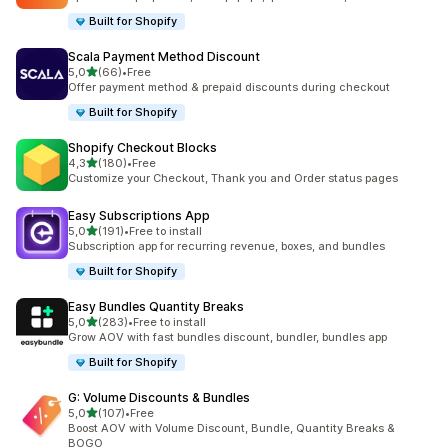
Built for Shopify
Scala Payment Method Discount
5 yıldız üzerinden
5,0
(66)
•
Free
toplam 66 değerlendirme
Offer payment method & prepaid discounts during checkout
Built for Shopify
Shopify Checkout Blocks
5 yıldız üzerinden
4,3
(180)
•
Free
toplam 180 değerlendirme
Customize your Checkout, Thank you and Order status pages
Easy Subscriptions App
5 yıldız üzerinden
5,0
(191)
•
Free to install
toplam 191 değerlendirme
Subscription app for recurring revenue, boxes, and bundles
Built for Shopify
Easy Bundles Quantity Breaks
5 yıldız üzerinden
5,0
(283)
•
Free to install
toplam 283 değerlendirme
Grow AOV with fast bundles discount, bundler, bundles app
Built for Shopify
G: Volume Discounts & Bundles
5 yıldız üzerinden
5,0
(107)
•
Free
toplam 107 değerlendirme
Boost AOV with Volume Discount, Bundle, Quantity Breaks &
BOGO