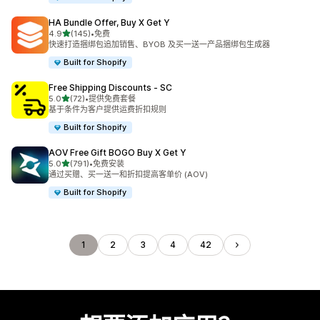
HA Bundle Offer, Buy X Get Y
星（满分 5 星）
4.9
(145)
•
免费
总共 145 条评论
快速打造捆绑包追加销售、BYOB 及买一送一产品捆绑包生成器
Built for Shopify
Free Shipping Discounts ‑ SC
星（满分 5 星）
5.0
(72)
•
提供免费套餐
总共 72 条评论
基于条件为客户提供运费折扣规则
Built for Shopify
AOV Free Gift BOGO Buy X Get Y
星（满分 5 星）
5.0
(791)
•
免费安装
总共 791 条评论
通过买赠、买一送一和折扣提高客单价 (AOV)
Built for Shopify
1
2
3
4
42