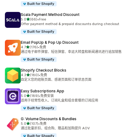
Built for Shopify
Scala Payment Method Discount
星（满分 5 星）
5.0
(66)
•
Free
总共 66 条评论
Offer payment method & prepaid discounts during checkout
Built for Shopify
Email PopUp & Pop Up Discount
星（满分 5 星）
4.7
(176)
•
免费
总共 176 条评论
通过电子邮件弹窗、短信弹窗、幸运大转盘和新闻通讯进行追加销售
Built for Shopify
Shopify Checkout Blocks
星（满分 5 星）
4.3
(180)
•
免费
总共 180 条评论
自定义您的结账页面、感谢页面和订单状态页面
Easy Subscriptions App
星（满分 5 星）
5.0
(189)
•
免费安装
总共 189 条评论
适用于经常性收入、订阅礼盒和组合套餐的订阅应用
Built for Shopify
G: Volume Discounts & Bundles
星（满分 5 星）
5.0
(107)
•
免费
总共 107 条评论
通过批量折扣、组合购、赠品和加购提升 AOV
Built for Shopify