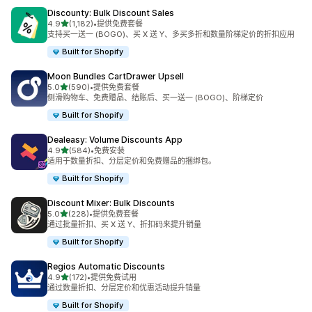
Discounty: Bulk Discount Sales
星（满分 5 星）
4.9
(1,182)
•
提供免费套餐
总共 1182 条评论
支持买一送一 (BOGO)、买 X 送 Y、多买多折和数量阶梯定价的折扣应用
Built for Shopify
Moon Bundles CartDrawer Upsell
星（满分 5 星）
5.0
(590)
•
提供免费套餐
总共 590 条评论
侧滑购物车、免费赠品、结账后、买一送一 (BOGO)、阶梯定价
Built for Shopify
Dealeasy: Volume Discounts App
星（满分 5 星）
4.9
(584)
•
免费安装
总共 584 条评论
适用于数量折扣、分层定价和免费赠品的捆绑包。
Built for Shopify
Discount Mixer: Bulk Discounts
星（满分 5 星）
5.0
(228)
•
提供免费套餐
总共 228 条评论
通过批量折扣、买 X 送 Y、折扣码来提升销量
Built for Shopify
Regios Automatic Discounts
星（满分 5 星）
4.9
(172)
•
提供免费试用
总共 172 条评论
通过数量折扣、分层定价和优惠活动提升销量
Built for Shopify