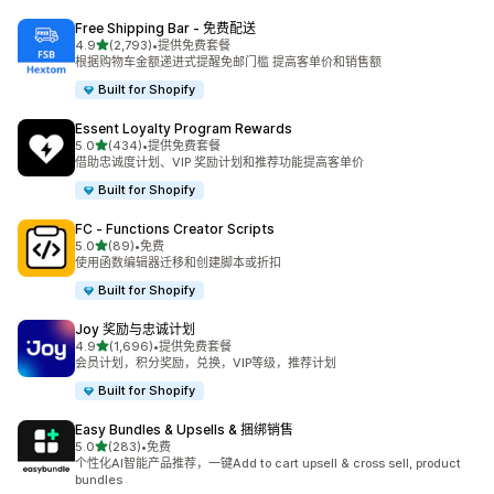
Free Shipping Bar ‑ 免费配送
星（满分 5 星）
4.9
(2,793)
•
提供免费套餐
总共 2793 条评论
根据购物车金额递进式提醒免邮门槛 提高客单价和销售额
Built for Shopify
Essent Loyalty Program Rewards
星（满分 5 星）
5.0
(434)
•
提供免费套餐
总共 434 条评论
借助忠诚度计划、VIP 奖励计划和推荐功能提高客单价
Built for Shopify
FC ‑ Functions Creator Scripts
星（满分 5 星）
5.0
(89)
•
免费
总共 89 条评论
使用函数编辑器迁移和创建脚本或折扣
Built for Shopify
Joy 奖励与忠诚计划
星（满分 5 星）
4.9
(1,696)
•
提供免费套餐
总共 1696 条评论
会员计划，积分奖励，兑换，VIP等级，推荐计划
Built for Shopify
Easy Bundles & Upsells & 捆绑销售
星（满分 5 星）
5.0
(283)
•
免费
总共 283 条评论
个性化AI智能产品推荐，一键Add to cart upsell & cross sell, product
bundles