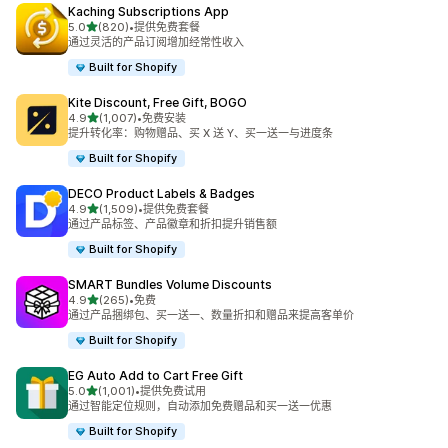
Kaching Subscriptions App
星（满分 5 星）
5.0
(820)
•
提供免费套餐
总共 820 条评论
通过灵活的产品订阅增加经常性收入
Built for Shopify
Kite Discount, Free Gift, BOGO
星（满分 5 星）
4.9
(1,007)
•
免费安装
总共 1007 条评论
提升转化率：购物赠品、买 X 送 Y、买一送一与进度条
Built for Shopify
DECO Product Labels & Badges
星（满分 5 星）
4.9
(1,509)
•
提供免费套餐
总共 1509 条评论
通过产品标签、产品徽章和折扣提升销售额
Built for Shopify
SMART Bundles Volume Discounts
星（满分 5 星）
4.9
(265)
•
免费
总共 265 条评论
通过产品捆绑包、买一送一、数量折扣和赠品来提高客单价
Built for Shopify
EG Auto Add to Cart Free Gift
星（满分 5 星）
5.0
(1,001)
•
提供免费试用
总共 1001 条评论
通过智能定位规则，自动添加免费赠品和买一送一优惠
Built for Shopify