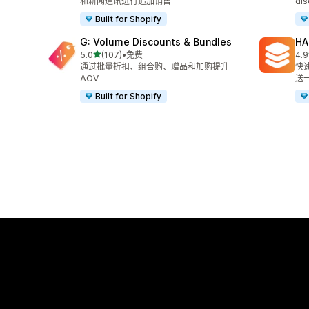
和新闻通讯进行追加销售
dis
Built for Shopify
G: Volume Discounts & Bundles
HA
星（满分 5 星）
5.0
(107)
•
免费
4.9
总共 107 条评论
总共
通过批量折扣、组合购、赠品和加购提升
快
AOV
送
Built for Shopify