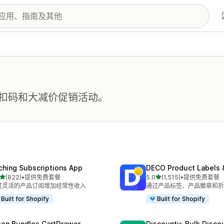
扣码和大减价促销活动。
ching Subscriptions App
DECO Product Labels 
星（满分 5 星）
星（满分 5 星）
(822)
•
提供免费套餐
5.0
(1,515)
•
提供免费套餐
 822 条评论
总共 1515 条评论
过灵活的产品订阅增加经常性收入
通过产品标签、产品徽章和折
Built for Shopify
Built for Shopify
on Bundles CartDrawer
Discounty: Bulk Disco