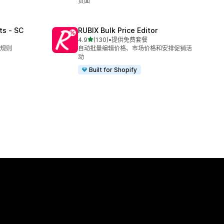
页面
ts ‑ SC
RUBIX Bulk Price Editor
星（满分 5 星）
4.9
(130)
•
提供免费套餐
总共 130 条评论
规则
自动批量编辑价格、市场价格和安排促销活
动
Built for Shopify