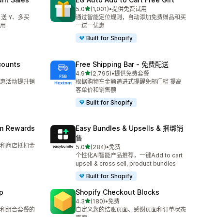
星（满分 5 星）
5.0
(1,001)
•
提供免费试用
总共 1001 条评论
 送 Y、多买
通过智能定位规则，自动添加免费赠品和买
用
一送一优惠
Built for Shopify
counts
Free Shipping Bar ‑ 免费配送
星（满分 5 星）
4.9
(2,795)
•
提供免费套餐
总共 2795 条评论
惠活动提升销
根据购物车金额递进式提醒免邮门槛 提高
客单价和销售额
Built for Shopify
am Rewards
Easy Bundles & Upsells & 捆绑销
售
和商店抵扣金
星（满分 5 星）
5.0
(284)
•
免费
总共 284 条评论
个性化AI智能产品推荐，一键Add to cart
upsell & cross sell, product bundles
Built for Shopify
p
Shopify Checkout Blocks
星（满分 5 星）
4.3
(180)
•
免费
总共 180 条评论
和组合套餐的
自定义您的结账页面、感谢页面和订单状态