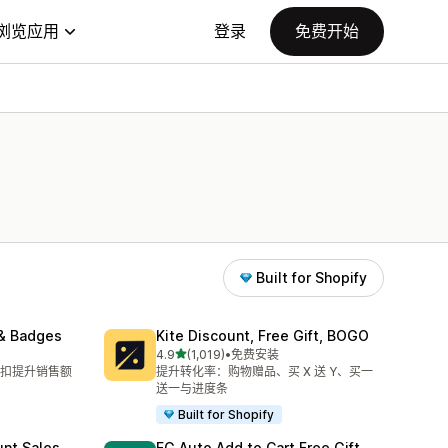
浏览应用
登录
免费开始
Built for Shopify
& Badges
Kite Discount, Free Gift, BOGO
星（满分 5 星）
4.9
(1,019)
•
免费安装
总共 1019 条评论
扣提升销售额
提升转化率：购物赠品、买 X 送 Y、买一
送一与进度条
Built for Shopify
unt Sales
EG Auto Add to Cart Free Gift