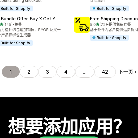
counts during checkout
订阅应用
Built for Shopify
Built for Shopify
 Bundle Offer, Buy X Get Y
Free Shipping Discoun
星（满分 5 星）
星（满分 5 星）
(145)
•
免费
5.0
(72)
•
提供免费套餐
 145 条评论
总共 72 条评论
速打造捆绑包追加销售、BYOB 及买一
基于条件为客户提供运费折扣
一产品捆绑包生成器
Built for Shopify
Built for Shopify
下一页
1
2
3
4
…
42
想要添加应用？