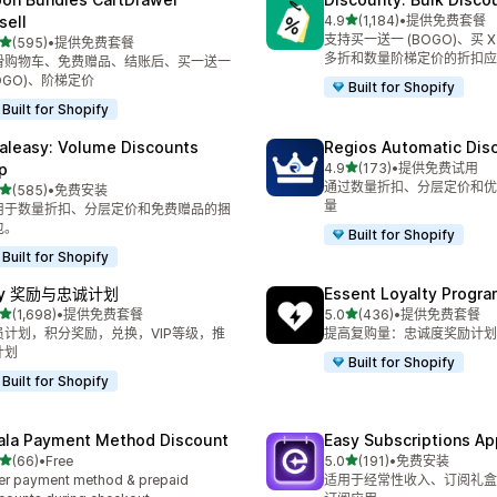
星（满分 5 星）
sell
4.9
(1,184)
•
提供免费套餐
总共 1184 条评论
支持买一送一 (BOGO)、买 X
星（满分 5 星）
(595)
•
提供免费套餐
 595 条评论
多折和数量阶梯定价的折扣应
滑购物车、免费赠品、结账后、买一送一
OGO)、阶梯定价
Built for Shopify
Built for Shopify
aleasy: Volume Discounts
Regios Automatic Dis
星（满分 5 星）
p
4.9
(173)
•
提供免费试用
总共 173 条评论
通过数量折扣、分层定价和优
星（满分 5 星）
(585)
•
免费安装
 585 条评论
量
用于数量折扣、分层定价和免费赠品的捆
包。
Built for Shopify
Built for Shopify
oy 奖励与忠诚计划
Essent Loyalty Progr
星（满分 5 星）
星（满分 5 星）
(1,698)
•
提供免费套餐
5.0
(436)
•
提供免费套餐
 1698 条评论
总共 436 条评论
员计划，积分奖励，兑换，VIP等级，推
提高复购量：忠诚度奖励计划
计划
Built for Shopify
Built for Shopify
ala Payment Method Discount
Easy Subscriptions Ap
星（满分 5 星）
星（满分 5 星）
(66)
•
Free
5.0
(191)
•
免费安装
 66 条评论
总共 191 条评论
er payment method & prepaid
适用于经常性收入、订阅礼盒