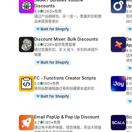
Discounts
Up
星（满分 5 星）
4.9
(265)
•
免费
5.0
总共 265 条评论
总共
通过产品捆绑包、买一送一、数量折扣和赠
侧
品来提高客单价
(B
Built for Shopify
Discount Mixer: Bulk Discounts
De
星（满分 5 星）
5.0
(228)
•
提供免费套餐
Ap
总共 228 条评论
通过批量折扣、买 X 送 Y、折扣码来提升
4.9
总共
销量
适
绑
Built for Shopify
FC ‑ Functions Creator Scripts
J
星（满分 5 星）
5.0
(90)
•
免费
4.9
总共 90 条评论
总共
使用函数编辑器迁移和创建脚本或折扣
会
荐
Built for Shopify
Email PopUp & Pop Up Discount
Sc
星（满分 5 星）
4.7
(181)
•
免费
5.0
总共 181 条评论
总共
通过电子邮件弹窗、短信弹窗、幸运大转盘
Off