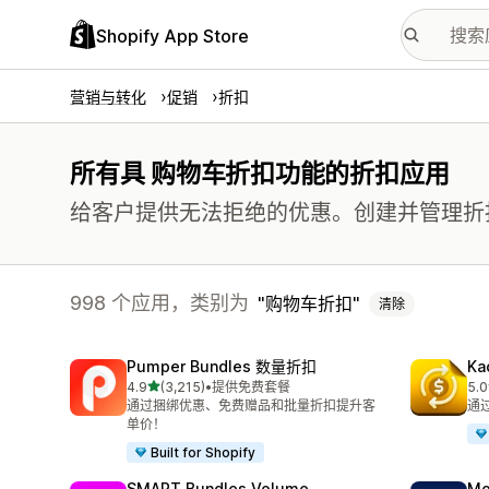
Shopify App Store
营销与转化
促销
折扣
所有具 购物车折扣功能的折扣应用
给客户提供无法拒绝的优惠。创建并管理折
998 个应用，类别为
购物车折扣
清除
Pumper Bundles 数量折扣
Ka
星（满分 5 星）
4.9
(3,215)
•
提供免费套餐
5.0
总共 3215 条评论
总共
通过捆绑优惠、免费赠品和批量折扣提升客
通
单价！
Built for Shopify
SMART Bundles Volume
Mo