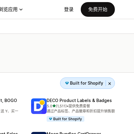
浏览应用
登录
免费开始
Built for Shopify
ift, BOGO
DECO Product Labels & Badges
星（满分 5 星）
5.0
(1,511)
•
提供免费套餐
总共 1511 条评论
送 Y、买一
通过产品标签、产品徽章和折扣提升销售额
Built for Shopify
unt Sales
Moon Bundles CartDrawer