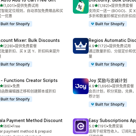
星（满分 5 星）
星（满分 5 星）
(1,001)
•
提供免费试用
4.9
(1,182)
•
提供免费套餐
 1001 条评论
总共 1182 条评论
过智能定位规则，自动添加免费赠品和买
支持买一送一 (BOGO)、买 X
送一优惠
多折和数量阶梯定价的折扣应
Built for Shopify
Built for Shopify
scount Mixer: Bulk Discounts
Regios Automatic Dis
星（满分 5 星）
星（满分 5 星）
(228)
•
提供免费套餐
4.9
(172)
•
提供免费试用
 228 条评论
总共 172 条评论
过批量折扣、买 X 送 Y、折扣码来提升
通过数量折扣、分层定价和优
量
量
Built for Shopify
Built for Shopify
 ‑ Functions Creator Scripts
Joy 奖励与忠诚计划
星（满分 5 星）
星（满分 5 星）
(89)
•
免费
4.9
(1,696)
•
提供免费套餐
 89 条评论
总共 1696 条评论
用函数编辑器迁移和创建脚本或折扣
会员计划，积分奖励，兑换，
荐计划
Built for Shopify
Built for Shopify
ala Payment Method Discount
Easy Subscriptions Ap
星（满分 5 星）
星（满分 5 星）
(66)
•
Free
5.0
(191)
•
免费安装
 66 条评论
总共 191 条评论
er payment method & prepaid
适用于经常性收入、订阅礼盒