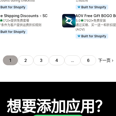
counts during checkout
订阅应用
Built for Shopify
Built for Shopify
ee Shipping Discounts ‑ SC
AOV Free Gift BOGO B
星（满分 5 星）
星（满分 5 星）
(72)
•
提供免费套餐
5.0
(792)
•
免费安装
 72 条评论
总共 792 条评论
于条件为客户提供运费折扣规则
通过买赠、买一送一和折扣提
(AOV)
Built for Shopify
Built for Shopify
下一页
1
2
3
4
…
6
想要添加应用？