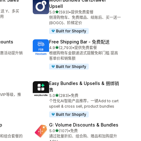
Upsell
 送 Y、多买
星（满分 5 星）
5.0
(593)
•
提供免费套餐
总共 593 条评论
用
侧滑购物车、免费赠品、结账后、买一送一
(BOGO)、阶梯定价
Built for Shopify
counts
Free Shipping Bar ‑ 免费配送
星（满分 5 星）
4.9
(2,793)
•
提供免费套餐
总共 2793 条评论
惠活动提升销
根据购物车金额递进式提醒免邮门槛 提高
客单价和销售额
Built for Shopify
Easy Bundles & Upsells & 捆绑销
售
VIP等级，推
星（满分 5 星）
5.0
(283)
•
免费
总共 283 条评论
个性化AI智能产品推荐，一键Add to cart
upsell & cross sell, product bundles
Built for Shopify
p
G: Volume Discounts & Bundles
星（满分 5 星）
5.0
(107)
•
免费
总共 107 条评论
和组合套餐的
通过批量折扣、组合购、赠品和加购提升