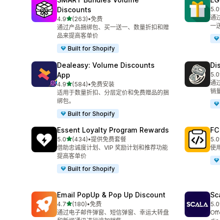
Discounts
5.0
总共
通
星（满分 5 星）
4.9
(263)
•
免费
总共 263 条评论
一
通过产品捆绑包、买一送一、数量折扣和赠
品来提高客单价
Built for Shopify
Dealeasy: Volume Discounts
Di
App
5.0
总共
通
星（满分 5 星）
4.9
(584)
•
免费安装
总共 584 条评论
销
适用于数量折扣、分层定价和免费赠品的捆
绑包。
Built for Shopify
Essent Loyalty Program Rewards
FC
星（满分 5 星）
5.0
(434)
•
提供免费套餐
5.0
总共 434 条评论
总共
借助忠诚度计划、VIP 奖励计划和推荐功能
使
提高客单价
Built for Shopify
Email PopUp & Pop Up Discount
Sc
星（满分 5 星）
4.7
(180)
•
免费
5.0
总共 180 条评论
总共
通过电子邮件弹窗、短信弹窗、幸运大转盘
Off