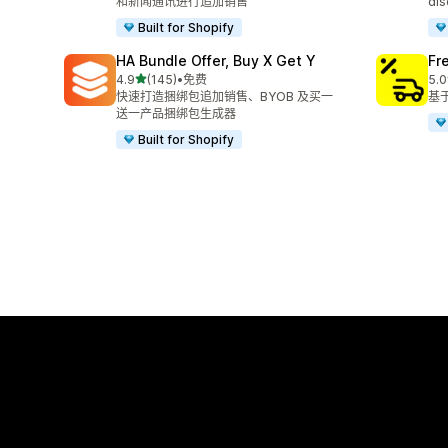
和新闻通讯进行追加销售
dis
Built for Shopify
HA Bundle Offer, Buy X Get Y
Fr
星（满分 5 星）
4.9
(145)
•
免费
5.0
总共 145 条评论
总共
快速打造捆绑包追加销售、BYOB 及买一
基
送一产品捆绑包生成器
Built for Shopify