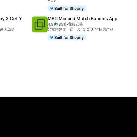
AOV
Built for Shopify
uy X Get Y
MBC Mix and Match Bundles App
星（满分 5 星）
4.9
(351)
•
免费安装
总共 351 条评论
高客单价
轻松创建买一送一及“买 X 送 Y”捆绑产品
Built for Shopify