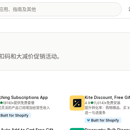
扣码和大减价促销活动。
ching Subscriptions App
Kite Discount, Free G
星（满分 5 星）
星（满分 5 星）
(818)
•
提供免费套餐
4.9
(1,014)
•
免费安装
 818 条评论
总共 1014 条评论
过灵活的产品订阅增加经常性收入
提升转化率：购物赠品、买 X 
送一与进度条
Built for Shopify
Built for Shopify
 Auto Add to Cart Free Gift
Discounty: Bulk Disco