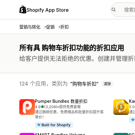
Shopify App Store
营销与转化
促销
折扣
所有具 购物车折扣功能的折扣应用
给客户提供无法拒绝的优惠。创建并管理折
124 个应用，类别为
购物车折扣
清除
Pumper Bundles 数量折扣
Ka
星（满分 5 星）
4.9
(3,208)
•
提供免费套餐
5.0
总共 3208 条评论
总共
通过捆绑优惠、免费赠品和批量折扣提升客
通
单价！
Built for Shopify
SMART Bundles Volume
EG