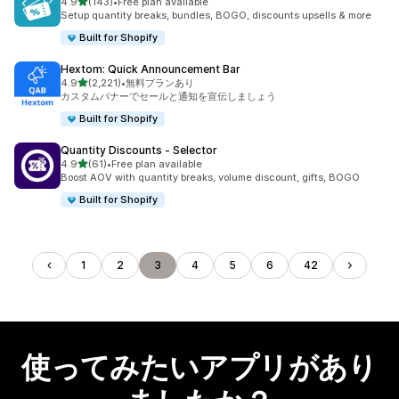
5つ星中
4.9
(143)
•
Free plan available
合計レビュー数：143件
Setup quantity breaks, bundles, BOGO, discounts upsells & more
Built for Shopify
Hextom: Quick Announcement Bar
5つ星中
4.9
(2,221)
•
無料プランあり
合計レビュー数：2221件
カスタムバナーでセールと通知を宣伝しましょう
Built for Shopify
Quantity Discounts ‑ Selector
5つ星中
4.9
(61)
•
Free plan available
合計レビュー数：61件
Boost AOV with quantity breaks, volume discount, gifts, BOGO
Built for Shopify
1
2
3
4
5
6
42
使ってみたいアプリがあり