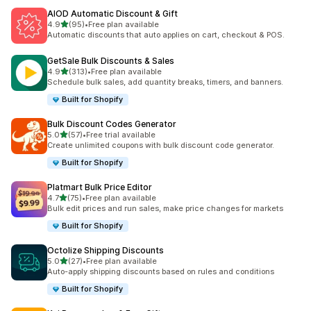
AIOD Automatic Discount & Gift
5つ星中
4.9
(95)
•
Free plan available
合計レビュー数：95件
Automatic discounts that auto applies on cart, checkout & POS.
GetSale Bulk Discounts & Sales
5つ星中
4.9
(313)
•
Free plan available
合計レビュー数：313件
Schedule bulk sales, add quantity breaks, timers, and banners.
Built for Shopify
Bulk Discount Codes Generator
5つ星中
5.0
(57)
•
Free trial available
合計レビュー数：57件
Create unlimited coupons with bulk discount code generator.
Built for Shopify
Platmart Bulk Price Editor
5つ星中
4.7
(75)
•
Free plan available
合計レビュー数：75件
Bulk edit prices and run sales, make price changes for markets
Built for Shopify
Octolize Shipping Discounts
5つ星中
5.0
(27)
•
Free plan available
合計レビュー数：27件
Auto-apply shipping discounts based on rules and conditions
Built for Shopify