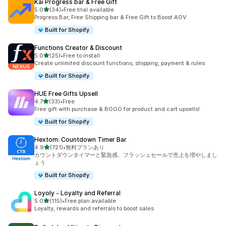
Kai Progress bar & Free Gift
5つ星中
5.0
(34)
•
Free trial available
合計レビュー数：34件
Progress Bar, Free Shipping bar & Free Gift to Boost AOV
Built for Shopify
Functions Creator & Discount
5つ星中
5.0
(25)
•
Free to install
合計レビュー数：25件
Create unlimited discount functions, shipping, payment & rules
Built for Shopify
HUE Free Gifts Upsell
5つ星中
4.7
(33)
•
Free
合計レビュー数：33件
Free gift with purchase & BOGO for product and cart upsells!
Built for Shopify
Hextom: Countdown Timer Bar
5つ星中
4.9
(721)
•
無料プランあり
合計レビュー数：721件
カウントダウンタイマーと緊急感、フラッシュセールで売上を増やしまし
ょう
Built for Shopify
Loyoly ‑ Loyalty and Referral
5つ星中
5.0
(115)
•
Free plan available
合計レビュー数：115件
Loyalty, rewards and referrals to boost sales