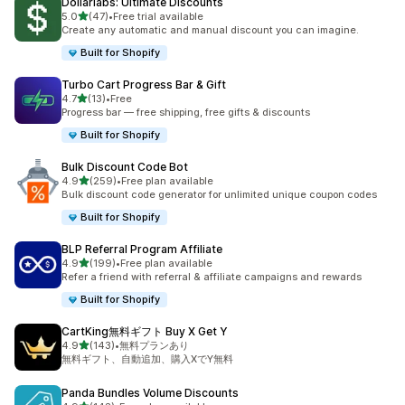
Dollarlabs: Ultimate Discounts
5つ星中
5.0
(47)
•
Free trial available
合計レビュー数：47件
Create any automatic and manual discount you can imagine.
Built for Shopify
Turbo Cart Progress Bar & Gift
5つ星中
4.7
(13)
•
Free
合計レビュー数：13件
Progress bar — free shipping, free gifts & discounts
Built for Shopify
Bulk Discount Code Bot
5つ星中
4.9
(259)
•
Free plan available
合計レビュー数：259件
Bulk discount code generator for unlimited unique coupon codes
Built for Shopify
BLP Referral Program Affiliate
5つ星中
4.9
(199)
•
Free plan available
合計レビュー数：199件
Refer a friend with referral & affiliate campaigns and rewards
Built for Shopify
CartKing無料ギフト Buy X Get Y
5つ星中
4.9
(143)
•
無料プランあり
合計レビュー数：143件
無料ギフト、自動追加、購入XでY無料
Panda Bundles Volume Discounts