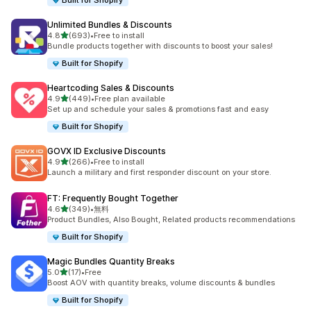
Built for Shopify
Unlimited Bundles & Discounts
5つ星中
4.8
(693)
•
Free to install
合計レビュー数：693件
Bundle products together with discounts to boost your sales!
Built for Shopify
Heartcoding Sales & Discounts
5つ星中
4.9
(449)
•
Free plan available
合計レビュー数：449件
Set up and schedule your sales & promotions fast and easy
Built for Shopify
GOVX ID Exclusive Discounts
5つ星中
4.9
(266)
•
Free to install
合計レビュー数：266件
Launch a military and first responder discount on your store.
FT: Frequently Bought Together
5つ星中
4.6
(349)
•
無料
合計レビュー数：349件
Product Bundles, Also Bought, Related products recommendations
Built for Shopify
Magic Bundles Quantity Breaks
5つ星中
5.0
(17)
•
Free
合計レビュー数：17件
Boost AOV with quantity breaks, volume discounts & bundles
Built for Shopify