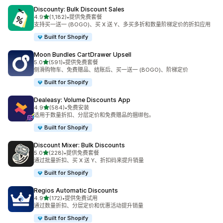
Discounty: Bulk Discount Sales
星（满分 5 星）
4.9
(1,182)
•
提供免费套餐
总共 1182 条评论
支持买一送一 (BOGO)、买 X 送 Y、多买多折和数量阶梯定价的折扣应用
Built for Shopify
Moon Bundles CartDrawer Upsell
星（满分 5 星）
5.0
(591)
•
提供免费套餐
总共 591 条评论
侧滑购物车、免费赠品、结账后、买一送一 (BOGO)、阶梯定价
Built for Shopify
Dealeasy: Volume Discounts App
星（满分 5 星）
4.9
(584)
•
免费安装
总共 584 条评论
适用于数量折扣、分层定价和免费赠品的捆绑包。
Built for Shopify
Discount Mixer: Bulk Discounts
星（满分 5 星）
5.0
(228)
•
提供免费套餐
总共 228 条评论
通过批量折扣、买 X 送 Y、折扣码来提升销量
Built for Shopify
Regios Automatic Discounts
星（满分 5 星）
4.9
(172)
•
提供免费试用
总共 172 条评论
通过数量折扣、分层定价和优惠活动提升销量
Built for Shopify