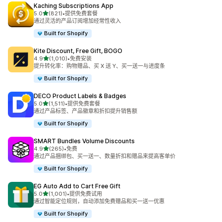
Kaching Subscriptions App
星（满分 5 星）
5.0
(821)
•
提供免费套餐
总共 821 条评论
通过灵活的产品订阅增加经常性收入
Built for Shopify
Kite Discount, Free Gift, BOGO
星（满分 5 星）
4.9
(1,010)
•
免费安装
总共 1010 条评论
提升转化率：购物赠品、买 X 送 Y、买一送一与进度条
Built for Shopify
DECO Product Labels & Badges
星（满分 5 星）
5.0
(1,511)
•
提供免费套餐
总共 1511 条评论
通过产品标签、产品徽章和折扣提升销售额
Built for Shopify
SMART Bundles Volume Discounts
星（满分 5 星）
4.9
(265)
•
免费
总共 265 条评论
通过产品捆绑包、买一送一、数量折扣和赠品来提高客单价
Built for Shopify
EG Auto Add to Cart Free Gift
星（满分 5 星）
5.0
(1,001)
•
提供免费试用
总共 1001 条评论
通过智能定位规则，自动添加免费赠品和买一送一优惠
Built for Shopify