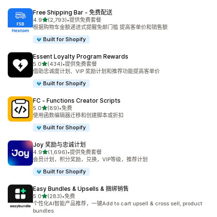
Free Shipping Bar ‑ 免费配送
星（满分 5 星）
4.9
(2,793)
•
提供免费套餐
总共 2793 条评论
根据购物车金额递进式提醒免邮门槛 提高客单价和销售额
Built for Shopify
Essent Loyalty Program Rewards
星（满分 5 星）
5.0
(434)
•
提供免费套餐
总共 434 条评论
借助忠诚度计划、VIP 奖励计划和推荐功能提高客单价
Built for Shopify
FC ‑ Functions Creator Scripts
星（满分 5 星）
5.0
(89)
•
免费
总共 89 条评论
使用函数编辑器迁移和创建脚本或折扣
Built for Shopify
Joy 奖励与忠诚计划
星（满分 5 星）
4.9
(1,696)
•
提供免费套餐
总共 1696 条评论
会员计划，积分奖励，兑换，VIP等级，推荐计划
Built for Shopify
Easy Bundles & Upsells & 捆绑销售
星（满分 5 星）
5.0
(283)
•
免费
总共 283 条评论
个性化AI智能产品推荐，一键Add to cart upsell & cross sell, product
bundles