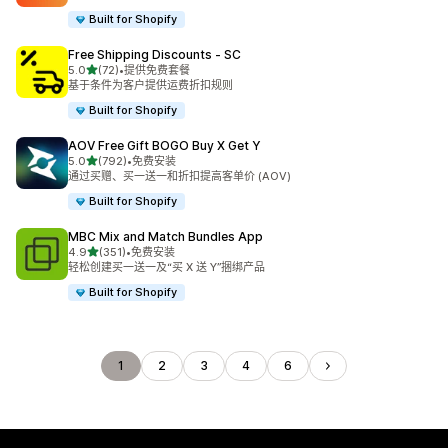
Built for Shopify
Free Shipping Discounts ‑ SC
星（满分 5 星）
5.0
(72)
•
提供免费套餐
总共 72 条评论
基于条件为客户提供运费折扣规则
Built for Shopify
AOV Free Gift BOGO Buy X Get Y
星（满分 5 星）
5.0
(792)
•
免费安装
总共 792 条评论
通过买赠、买一送一和折扣提高客单价 (AOV)
Built for Shopify
MBC Mix and Match Bundles App
星（满分 5 星）
4.9
(351)
•
免费安装
总共 351 条评论
轻松创建买一送一及“买 X 送 Y”捆绑产品
Built for Shopify
1
2
3
4
6