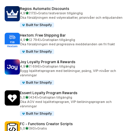
Regios Automatic Discounts
av 5 stjärnor
4,9
(173)
•
Gratis testversion tillgänglig
173 recensioner totalt
Öka försäljningen med volymrabatter, prisnivåer och erbjudanden
Built for Shopify
Hextom: Free Shipping Bar
av 5 stjärnor
4,9
(2 794)
•
Gratisplan tillgänglig
2794 recensioner totalt
Öka försäljningen med progressiva meddelanden om fri frakt
Built for Shopify
Joy Loyalty Program & Rewards
av 5 stjärnor
4,9
(1 696)
•
Gratisplan tillgänglig
1696 recensioner totalt
Bygg lojalitetsprogram med belöningar, poäng, VIP-nivåer och
värvningar
Built for Shopify
Essent Loyalty Program Rewards
av 5 stjärnor
5,0
(434)
•
Gratisplan tillgänglig
434 recensioner totalt
Öka AOV med lojalitetsprogram, VIP-belöningsprogram och
värvningar
Built for Shopify
FC ‑ Functions Creator Scripts
av 5 stjärnor
5,0
(90)
•
Gratis
90 recensioner totalt