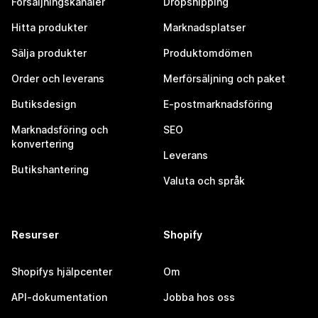
Försäljningskanaler
Dropshipping
Hitta produkter
Marknadsplatser
Sälja produkter
Produktomdömen
Order och leverans
Merförsäljning och paket
Butiksdesign
E-postmarknadsföring
Marknadsföring och
SEO
konvertering
Leverans
Butikshantering
Valuta och språk
Resurser
Shopify
Shopifys hjälpcenter
Om
API-dokumentation
Jobba hos oss