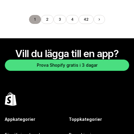
1
2
3
4
42
Vill du lägga till en app?
Prova Shopify gratis i 3 dagar
Appkategorier
Toppkategorier