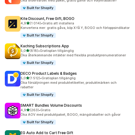
Öka ordervärdet med paket, gratis gåvor och volymrabatter!
Built for Shopify
Kite Discount, Free Gift, BOGO
av 5 stjärnor
4,9
(1 014)
•
Gratis att installera
1014 recensioner totalt
Konvertera mer: gratis gåva, köp X få Y, BOGO och förloppsindikator
Built for Shopify
Kaching Subscriptions App
av 5 stjärnor
5,0
(818)
•
Gratisplan tillgänglig
818 recensioner totalt
Öka återkommande intäkter med flexibla produktprenumerationer
Built for Shopify
DECO Product Labels & Badges
av 5 stjärnor
5,0
(1 512)
•
Gratisplan tillgänglig
1512 recensioner totalt
Öka försäljningen med produktetiketter, produktmärken och
rabatter
Built for Shopify
SMART Bundles Volume Discounts
av 5 stjärnor
4,9
(263)
•
Gratis
263 recensioner totalt
Öka AOV med produktpaket, BOGO, mängdrabatter och gåvor
Built for Shopify
EG Auto Add to Cart Free Gift