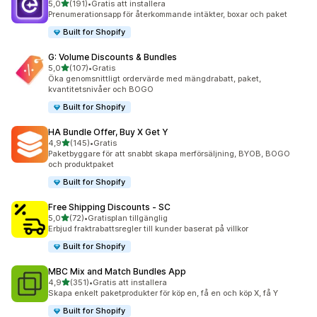
av 5 stjärnor
5,0
(191)
•
Gratis att installera
191 recensioner totalt
Prenumerationsapp för återkommande intäkter, boxar och paket
Built for Shopify
G: Volume Discounts & Bundles
av 5 stjärnor
5,0
(107)
•
Gratis
107 recensioner totalt
Öka genomsnittligt ordervärde med mängdrabatt, paket,
kvantitetsnivåer och BOGO
Built for Shopify
HA Bundle Offer, Buy X Get Y
av 5 stjärnor
4,9
(145)
•
Gratis
145 recensioner totalt
Paketbyggare för att snabbt skapa merförsäljning, BYOB, BOGO
och produktpaket
Built for Shopify
Free Shipping Discounts ‑ SC
av 5 stjärnor
5,0
(72)
•
Gratisplan tillgänglig
72 recensioner totalt
Erbjud fraktrabattsregler till kunder baserat på villkor
Built for Shopify
MBC Mix and Match Bundles App
av 5 stjärnor
4,9
(351)
•
Gratis att installera
351 recensioner totalt
Skapa enkelt paketprodukter för köp en, få en och köp X, få Y
Built for Shopify