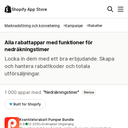
Shopify App Store
Marknadsföring och konvertering
Kampanjer
Rabatter
Alla rabattappar med funktioner för
nedräkningstimer
Locka in dem med ett bra erbjudande. Skapa
och hantera rabattkoder och totala
utförsäljningar.
1 000 appar med
Nedräkningstimer
Rensa
Built for Shopify
Kvantitetsrabatt Pumper Bundle
av 5 stjärnor
4,9
(3 209)
•
Gratisplan tillgänglig
3209 recensioner totalt