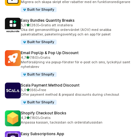
Migrera och skapa skript eller rabatter med en funktionsredigerare
Built for Shopify
Easy Bundles Quantity Breaks
av 5 stjärnor
5,0
(283)
•
Gratis att installera
283 recensioner totalt
Öka det genomsnittliga ordervärdet (AOV) med snabba
paketrabatter, paketeringsverktyg och en app för paket
Built for Shopify
Email PopUp & Pop Up Discount
av 5 stjärnor
4,7
(180)
•
Gratis
180 recensioner totalt
Merförsäljning via popup-fönster för e-post och sms, lyckohjul samt
nyhetsbrev
Built for Shopify
Scala Payment Method Discount
av 5 stjärnor
5,0
(66)
•
Free
66 recensioner totalt
Offer payment method & prepaid discounts during checkout
Built for Shopify
Shopify Checkout Blocks
av 5 stjärnor
4,3
(180)
•
Gratis
180 recensioner totalt
Anpassa kassan, tacksidan och orderstatussidan
Easy Subscriptions App