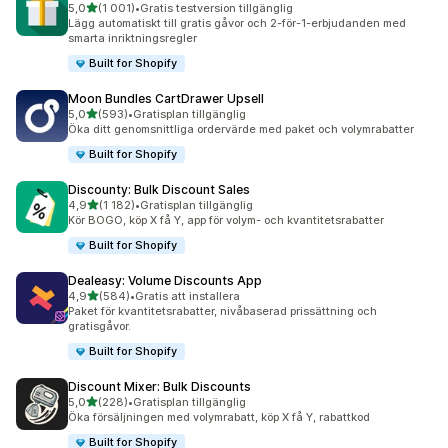
av 5 stjärnor
5,0
(1 001)
•
Gratis testversion tillgänglig
1001 recensioner totalt
Lägg automatiskt till gratis gåvor och 2-för-1-erbjudanden med
smarta inriktningsregler
Built for Shopify
Moon Bundles CartDrawer Upsell
av 5 stjärnor
5,0
(593)
•
Gratisplan tillgänglig
593 recensioner totalt
Öka ditt genomsnittliga ordervärde med paket och volymrabatter
Built for Shopify
Discounty: Bulk Discount Sales
av 5 stjärnor
4,9
(1 182)
•
Gratisplan tillgänglig
1182 recensioner totalt
Kör BOGO, köp X få Y, app för volym- och kvantitetsrabatter
Built for Shopify
Dealeasy: Volume Discounts App
av 5 stjärnor
4,9
(584)
•
Gratis att installera
584 recensioner totalt
Paket för kvantitetsrabatter, nivåbaserad prissättning och
gratisgåvor.
Built for Shopify
Discount Mixer: Bulk Discounts
av 5 stjärnor
5,0
(228)
•
Gratisplan tillgänglig
228 recensioner totalt
Öka försäljningen med volymrabatt, köp X få Y, rabattkod
Built for Shopify