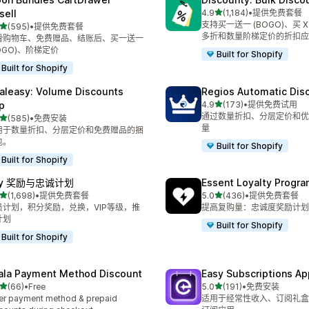
星（满分 5 星）
sell
4.9
(1,184)
•
提供免费套餐
总共 1184 条评论
支持买一送一 (BOGO)、买 X
星（满分 5 星）
(595)
•
提供免费套餐
 595 条评论
多折和数量阶梯定价的折扣应
滑购物车、免费赠品、结账后、买一送一
OGO)、阶梯定价
Built for Shopify
Built for Shopify
aleasy: Volume Discounts
Regios Automatic Dis
星（满分 5 星）
p
4.9
(173)
•
提供免费试用
总共 173 条评论
通过数量折扣、分层定价和优
星（满分 5 星）
(585)
•
免费安装
 585 条评论
量
用于数量折扣、分层定价和免费赠品的捆
包。
Built for Shopify
Built for Shopify
oy 奖励与忠诚计划
Essent Loyalty Progr
星（满分 5 星）
星（满分 5 星）
(1,698)
•
提供免费套餐
5.0
(436)
•
提供免费套餐
 1698 条评论
总共 436 条评论
员计划，积分奖励，兑换，VIP等级，推
提高复购量：忠诚度奖励计划
计划
Built for Shopify
Built for Shopify
ala Payment Method Discount
Easy Subscriptions Ap
星（满分 5 星）
星（满分 5 星）
(66)
•
Free
5.0
(191)
•
免费安装
 66 条评论
总共 191 条评论
er payment method & prepaid
适用于经常性收入、订阅礼盒