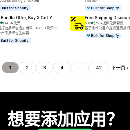
counts during checkout
订阅应用
Built for Shopify
Built for Shopify
 Bundle Offer, Buy X Get Y
Free Shipping Discoun
星（满分 5 星）
星（满分 5 星）
(145)
•
免费
5.0
(72)
•
提供免费套餐
 145 条评论
总共 72 条评论
速打造捆绑包追加销售、BYOB 及买一
基于条件为客户提供运费折扣
一产品捆绑包生成器
Built for Shopify
Built for Shopify
下一页
1
2
3
4
…
42
想要添加应用？