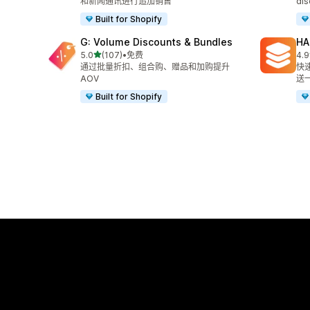
和新闻通讯进行追加销售
dis
Built for Shopify
G: Volume Discounts & Bundles
HA
星（满分 5 星）
5.0
(107)
•
免费
4.9
总共 107 条评论
总共
通过批量折扣、组合购、赠品和加购提升
快
AOV
送
Built for Shopify