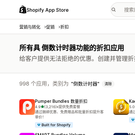
Shopify App Store
营销与转化
促销
折扣
所有具 倒数计时器功能的折扣应用
给客户提供无法拒绝的优惠。创建并管理折
998 个应用，类别为
倒数计时器
清除
Pumper Bundles 数量折扣
Ka
星（满分 5 星）
4.9
(3,216)
•
提供免费套餐
5.0
总共 3216 条评论
总共
通过捆绑优惠、免费赠品和批量折扣提升客
通
单价！
Built for Shopify
SMART Bundles Volume
Mo