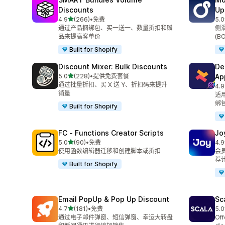
Discounts
Up
星（满分 5 星）
4.9
(266)
•
免费
5.0
总共 266 条评论
总共
通过产品捆绑包、买一送一、数量折扣和赠
侧
品来提高客单价
(B
Built for Shopify
Discount Mixer: Bulk Discounts
De
星（满分 5 星）
5.0
(228)
•
提供免费套餐
Ap
总共 228 条评论
通过批量折扣、买 X 送 Y、折扣码来提升
4.9
总共
销量
适
绑
Built for Shopify
FC ‑ Functions Creator Scripts
J
星（满分 5 星）
5.0
(90)
•
免费
4.9
总共 90 条评论
总共
使用函数编辑器迁移和创建脚本或折扣
会
荐
Built for Shopify
Email PopUp & Pop Up Discount
Sc
星（满分 5 星）
4.7
(181)
•
免费
5.0
总共 181 条评论
总共
通过电子邮件弹窗、短信弹窗、幸运大转盘
Off