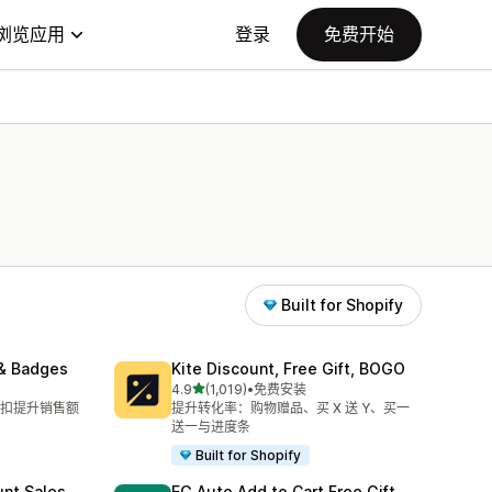
浏览应用
登录
免费开始
Built for Shopify
& Badges
Kite Discount, Free Gift, BOGO
星（满分 5 星）
4.9
(1,019)
•
免费安装
总共 1019 条评论
扣提升销售额
提升转化率：购物赠品、买 X 送 Y、买一
送一与进度条
Built for Shopify
unt Sales
EG Auto Add to Cart Free Gift