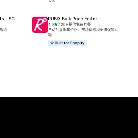
页面
ts ‑ SC
RUBIX Bulk Price Editor
星（满分 5 星）
4.9
(129)
•
提供免费套餐
总共 129 条评论
规则
自动批量编辑价格、市场价格和安排促销活
动
Built for Shopify