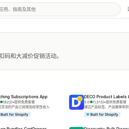
扣码和大减价促销活动。
ching Subscriptions App
DECO Product Labels 
星（满分 5 星）
星（满分 5 星）
(822)
•
提供免费套餐
5.0
(1,515)
•
提供免费套餐
 822 条评论
总共 1515 条评论
过灵活的产品订阅增加经常性收入
通过产品标签、产品徽章和折
Built for Shopify
Built for Shopify
on Bundles CartDrawer
Discounty: Bulk Disco