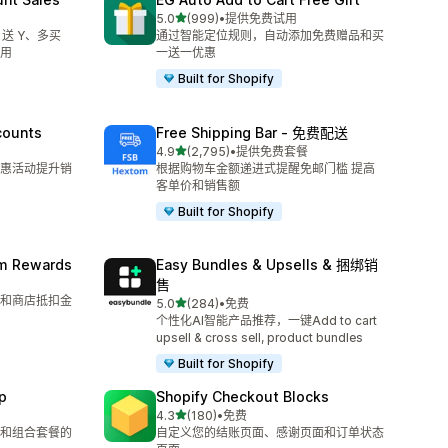
星（满分 5 星）
5.0
(999)
•
提供免费试用
总共 999 条评论
 送 Y、多买
通过智能定位规则，自动添加免费赠品和买
用
一送一优惠
Built for Shopify
counts
Free Shipping Bar ‑ 免费配送
星（满分 5 星）
4.9
(2,795)
•
提供免费套餐
总共 2795 条评论
惠活动提升销
根据购物车金额递进式提醒免邮门槛 提高
客单价和销售额
Built for Shopify
am Rewards
Easy Bundles & Upsells & 捆绑销
售
和商店抵扣金
星（满分 5 星）
5.0
(284)
•
免费
总共 284 条评论
个性化AI智能产品推荐，一键Add to cart
upsell & cross sell, product bundles
Built for Shopify
p
Shopify Checkout Blocks
星（满分 5 星）
4.3
(180)
•
免费
总共 180 条评论
和组合套餐的
自定义您的结账页面、感谢页面和订单状态