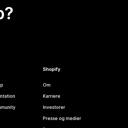
p?
Shopify
lp
Om
ntation
Karriere
mmunity
Investorer
Presse og medier