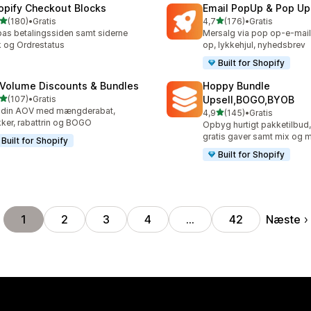
opify Checkout Blocks
Email PopUp & Pop Up
ud af 5 stjerner
ud af 5 stjerner
(180)
•
Gratis
4,7
(176)
•
Gratis
 anmeldelser i alt
176 anmeldelser i alt
pas betalingssiden samt siderne
Mersalg via pop op-e-mai
 og Ordrestatus
op, lykkehjul, nyhedsbrev
Built for Shopify
 Volume Discounts & Bundles
Hoppy Bundle
ud af 5 stjerner
(107)
•
Gratis
Upsell,BOGO,BYOB
 anmeldelser i alt
 din AOV med mængderabat,
ud af 5 stjerner
4,9
(145)
•
Gratis
145 anmeldelser i alt
ker, rabattrin og BOGO
Opbyg hurtigt pakketilbud, 
gratis gaver samt mix og 
Built for Shopify
Built for Shopify
Næste
1
2
3
4
…
42