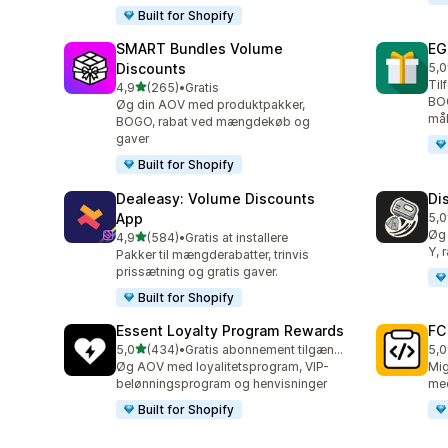
Built for Shopify
SMART Bundles Volume
EG
Discounts
5,0
100
Til
ud af 5 stjerner
4,9
(265)
•
Gratis
265 anmeldelser i alt
BO
Øg din AOV med produktpakker,
mål
BOGO, rabat ved mængdekøb og
gaver
Built for Shopify
Dealeasy: Volume Discounts
Di
App
5,0
228
Øg 
ud af 5 stjerner
4,9
(584)
•
Gratis at installere
584 anmeldelser i alt
Y, 
Pakker til mængderabatter, trinvis
prissætning og gratis gaver.
Built for Shopify
Essent Loyalty Program Rewards
FC
ud af 5 stjerner
5,0
(434)
•
Gratis abonnement tilgængeligt
5,0
434 anmeldelser i alt
89 
Øg AOV med loyalitetsprogram, VIP-
Mig
belønningsprogram og henvisninger
med
Built for Shopify