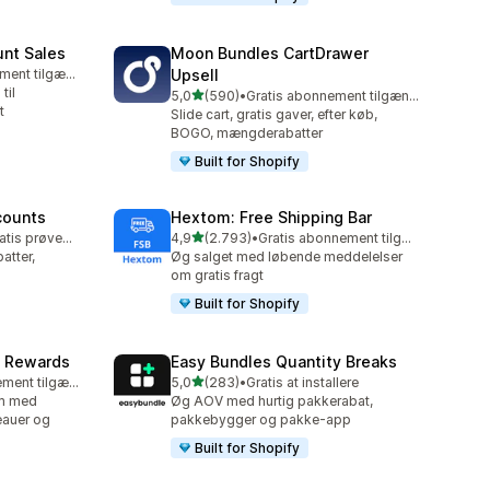
unt Sales
Moon Bundles CartDrawer
Gratis abonnement tilgængeligt
Upsell
til
ud af 5 stjerner
5,0
(590)
•
Gratis abonnement tilgængeligt
590 anmeldelser i alt
t
Slide cart, gratis gaver, efter køb,
BOGO, mængderabatter
Built for Shopify
counts
Hextom: Free Shipping Bar
ud af 5 stjerner
Mulighed for gratis prøveperiode
4,9
(2.793)
•
Gratis abonnement tilgængeligt
2793 anmeldelser i alt
tter,
Øg salget med løbende meddelelser
om gratis fragt
Built for Shopify
& Rewards
Easy Bundles Quantity Breaks
ud af 5 stjerner
Gratis abonnement tilgængeligt
5,0
(283)
•
Gratis at installere
283 anmeldelser i alt
am med
Øg AOV med hurtig pakkerabat,
eauer og
pakkebygger og pakke-app
Built for Shopify