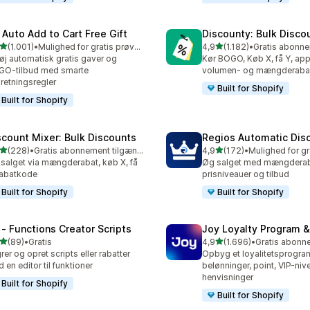
 Auto Add to Cart Free Gift
Discounty: Bulk Disco
ud af 5 stjerner
ud af 5 stjerner
(1.001)
•
Mulighed for gratis prøveperiode
4,9
(1.182)
•
1 anmeldelser i alt
1182 anmeldelser i alt
føj automatisk gratis gaver og
Kør BOGO, Køb X, få Y, app 
GO-tilbud med smarte
volumen- og mængderaba
retningsregler
Built for Shopify
Built for Shopify
scount Mixer: Bulk Discounts
Regios Automatic Dis
ud af 5 stjerner
ud af 5 stjerner
(228)
•
Gratis abonnement tilgængeligt
4,9
(172)
•
 anmeldelser i alt
172 anmeldelser i alt
salget via mængderabat, køb X, få
Øg salget med mængderaba
rabatkode
prisniveauer og tilbud
Built for Shopify
Built for Shopify
 ‑ Functions Creator Scripts
Joy Loyalty Program 
ud af 5 stjerner
ud af 5 stjerner
(89)
•
Gratis
4,9
(1.696)
•
anmeldelser i alt
1696 anmeldelser i alt
rer og opret scripts eller rabatter
Opbyg et loyalitetsprogr
 en editor til funktioner
belønninger, point, VIP-niv
henvisninger
Built for Shopify
Built for Shopify