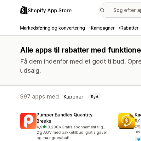
Shopify App Store
Markedsføring og konvertering
Kampagner
Rabatter
Alle apps til rabatter med funktio
Få dem indenfor med et godt tilbud. Opre
udsalg.
997 apps med
Kuponer
Ryd
Pumper Bundles Quantity
Ka
Breaks
5,0
820
Øg 
ud af 5 stjerner
4,9
(3.208)
•
Gratis abonnement tilgængeligt
3208 anmeldelser i alt
med
Øg AOV med pakketilbud, gratis gaver
og mængderabat!