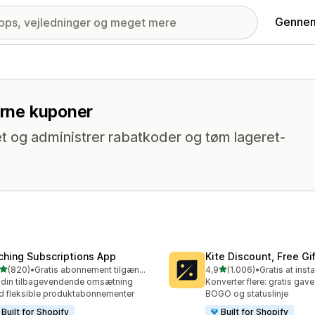
Gennem
nerne kuponer
t og administrer rabatkoder og tøm lageret-
ching Subscriptions App
Kite Discount, Free G
ud af 5 stjerner
ud af 5 stjerner
(820)
•
Gratis abonnement tilgængeligt
4,9
(1.006)
•
Gratis at insta
 anmeldelser i alt
1006 anmeldelser i alt
din tilbagevendende omsætning
Konverter flere: gratis gave
 fleksible produktabonnementer
BOGO og statuslinje
Built for Shopify
Built for Shopify