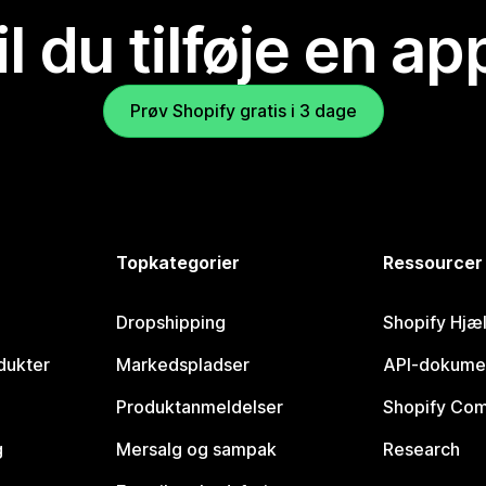
il du tilføje en ap
Prøv Shopify gratis i 3 dage
Topkategorier
Ressourcer
Dropshipping
Shopify Hjæ
dukter
Markedspladser
API-dokume
Produktanmeldelser
Shopify Co
g
Mersalg og sampak
Research