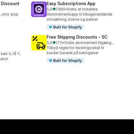
 Discount
Easy Subscriptions App
ud af 5 stjerner
5,0
(189)
•
Gratis at installere
189 anmeldelser i alt
l, sms-pop
Abonnementsapp til tilbagevendende
omsætning, bokse og pakker
Built for Shopify
Free Shipping Discounts ‑ SC
ud af 5 stjerner
5,0
(71)
•
Gratis abonnement tilgængeligt
71 anmeldelser i alt
Tilbyd regler for leveringsrabat til
kunder baseret på betingelser
køb X, få Y,
match
Built for Shopify