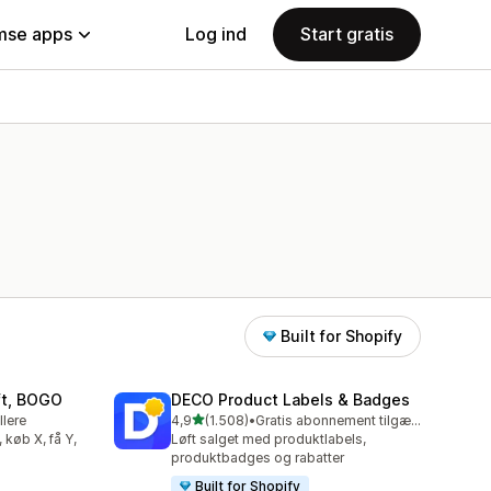
se apps
Log ind
Start gratis
Built for Shopify
ift, BOGO
DECO Product Labels & Badges
ud af 5 stjerner
llere
4,9
(1.508)
•
Gratis abonnement tilgængeligt
1508 anmeldelser i alt
, køb X, få Y,
Løft salget med produktlabels,
produktbadges og rabatter
Built for Shopify