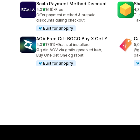
Scala Payment Method Discount
Sh
ud af 5 stjerner
5,0
(66)
•
Free
4,3
66 anmeldelser i alt
180
Offer payment method & prepaid
Til
discounts during checkout
Tak
Built for Shopify
AOV Free Gift BOGO Buy X Get Y
G:
ud af 5 stjerner
5,0
(791)
•
Gratis at installere
5,0
791 anmeldelser i alt
107
Øg din AOV via gratis gave ved køb,
Øg
Buy One Get One og rabat
pak
Built for Shopify