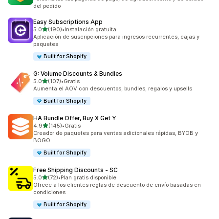
del pedido
Easy Subscriptions App
de 5 estrellas
5.0
(190)
•
Instalación gratuita
190 reseñas en total
Aplicación de suscripciones para ingresos recurrentes, cajas y
paquetes
Built for Shopify
G: Volume Discounts & Bundles
de 5 estrellas
5.0
(107)
•
Gratis
107 reseñas en total
Aumenta el AOV con descuentos, bundles, regalos y upsells
Built for Shopify
HA Bundle Offer, Buy X Get Y
de 5 estrellas
4.9
(145)
•
Gratis
145 reseñas en total
Creador de paquetes para ventas adicionales rápidas, BYOB y
BOGO
Built for Shopify
Free Shipping Discounts ‑ SC
de 5 estrellas
5.0
(72)
•
Plan gratis disponible
72 reseñas en total
Ofrece a los clientes reglas de descuento de envío basadas en
condiciones
Built for Shopify