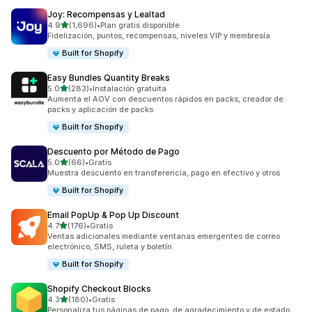
Joy: Recompensas y Lealtad
de 5 estrellas
4.9
(1,696)
•
Plan gratis disponible
1696 reseñas en total
Fidelización, puntos, recompensas, niveles VIP y membresía
Built for Shopify
Easy Bundles Quantity Breaks
de 5 estrellas
5.0
(283)
•
Instalación gratuita
283 reseñas en total
Aumenta el AOV con descuentos rápidos en packs, creador de
packs y aplicación de packs
Built for Shopify
Descuento por Método de Pago
de 5 estrellas
5.0
(66)
•
Gratis
66 reseñas en total
Muestra descuento en transferencia, pago en efectivo y otros
Built for Shopify
Email PopUp & Pop Up Discount
de 5 estrellas
4.7
(176)
•
Gratis
176 reseñas en total
Ventas adicionales mediante ventanas emergentes de correo
electrónico, SMS, ruleta y boletín
Built for Shopify
Shopify Checkout Blocks
de 5 estrellas
4.3
(180)
•
Gratis
180 reseñas en total
Personaliza tus páginas de pago, de agradecimiento y de estado