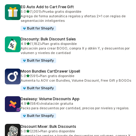
EG Auto Add to Cart Free Gift
de 5 estrellas
5.0
(1,001)
•
Prueba gratis disponible
1001 reseñas en total
Agrega de forma automática regalos y ofertas 2x1 con reglas de
segmentación inteligentes
Built for Shopify
Discounty: Bulk Discount Sales
de 5 estrellas
4.9
(1,182)
•
Plan gratis disponible
1182 reseñas en total
Aplicación para crear BOGO, compra X y obtén Y, y descuentos por
volumen y niveles de cantidad
Built for Shopify
Moon Bundles CartDrawer Upsell
de 5 estrellas
5.0
(591)
•
Plan gratis disponible
591 reseñas en total
Aumenta tu AOV con Bundles, Volume Discount, Free Gift y BOGOs
Built for Shopify
Dealeasy: Volume Discounts App
de 5 estrellas
4.9
(584)
•
Instalación gratuita
584 reseñas en total
Packs para descuentos por cantidad, precios por niveles y regalos.
Built for Shopify
Discount Mixer: Bulk Discounts
de 5 estrellas
5.0
(228)
•
Plan gratis disponible
228 reseñas en total
Aumenta las ventas a través de descuentos por volumen, compra X