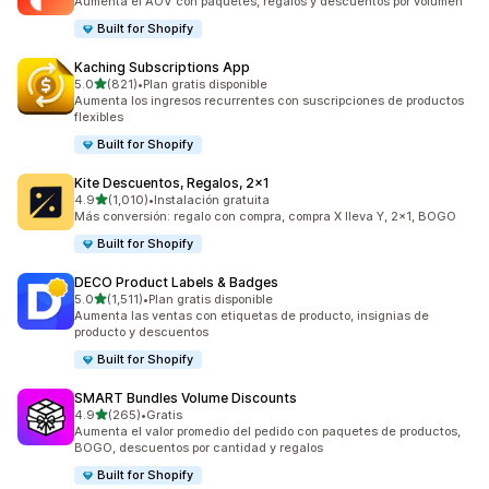
Aumenta el AOV con paquetes, regalos y descuentos por volumen
Built for Shopify
Kaching Subscriptions App
de 5 estrellas
5.0
(821)
•
Plan gratis disponible
821 reseñas en total
Aumenta los ingresos recurrentes con suscripciones de productos
flexibles
Built for Shopify
Kite Descuentos, Regalos, 2x1
de 5 estrellas
4.9
(1,010)
•
Instalación gratuita
1010 reseñas en total
Más conversión: regalo con compra, compra X lleva Y, 2x1, BOGO
Built for Shopify
DECO Product Labels & Badges
de 5 estrellas
5.0
(1,511)
•
Plan gratis disponible
1511 reseñas en total
Aumenta las ventas con etiquetas de producto, insignias de
producto y descuentos
Built for Shopify
SMART Bundles Volume Discounts
de 5 estrellas
4.9
(265)
•
Gratis
265 reseñas en total
Aumenta el valor promedio del pedido con paquetes de productos,
BOGO, descuentos por cantidad y regalos
Built for Shopify