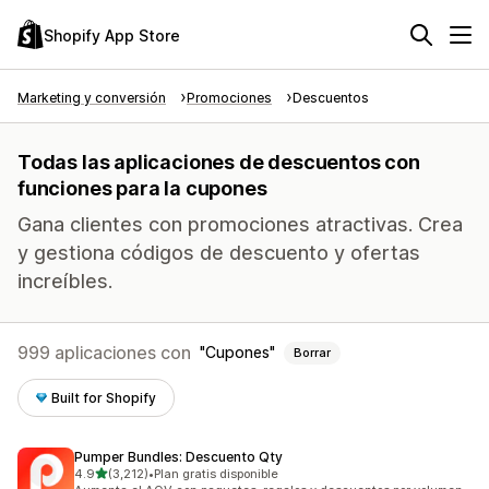
Shopify App Store
Marketing y conversión
Promociones
Descuentos
Todas las aplicaciones de descuentos con
funciones para la cupones
Gana clientes con promociones atractivas. Crea
y gestiona códigos de descuento y ofertas
increíbles.
999 aplicaciones con
Cupones
Borrar
Built for Shopify
Pumper Bundles: Descuento Qty
de 5 estrellas
4.9
(3,212)
•
Plan gratis disponible
3212 reseñas en total