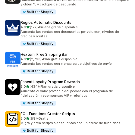
y obtén Y, y códigos de descuento
Built for Shopify
Regios Automatic Discounts
de 5 estrellas
4.9
(172)
•
Prueba gratis disponible
172 reseñas en total
Aumenta las ventas con descuentos por volumen, niveles de
precios y ofertas
Built for Shopify
Hextom: Free Shipping Bar
de 5 estrellas
4.9
(2,793)
•
Plan gratis disponible
2793 reseñas en total
Aumenta las ventas con mensajes de objetivos de envío
Built for Shopify
Essent Loyalty Program Rewards
de 5 estrellas
5.0
(434)
•
Plan gratis disponible
434 reseñas en total
Aumenta el valor promedio del pedido con el programa de
fidelización, recompensas VIP y referidos
Built for Shopify
FC ‑ Functions Creator Scripts
de 5 estrellas
5.0
(89)
•
Gratis
89 reseñas en total
Migra y crea scripts o descuentos con un editor de funciones
Built for Shopify