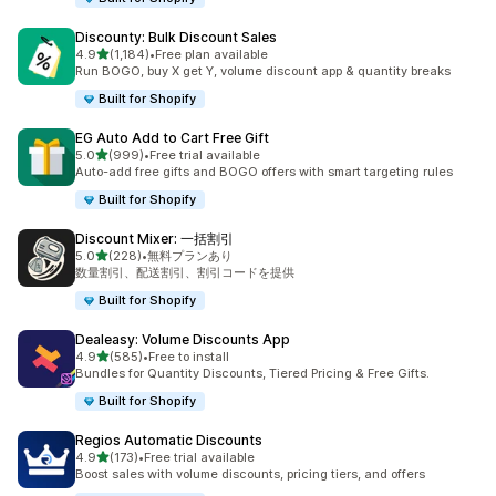
Discounty: Bulk Discount Sales
5つ星中
4.9
(1,184)
•
Free plan available
合計レビュー数：1184件
Run BOGO, buy X get Y, volume discount app & quantity breaks
Built for Shopify
EG Auto Add to Cart Free Gift
5つ星中
5.0
(999)
•
Free trial available
合計レビュー数：999件
Auto-add free gifts and BOGO offers with smart targeting rules
Built for Shopify
Discount Mixer: 一括割引
5つ星中
5.0
(228)
•
無料プランあり
合計レビュー数：228件
数量割引、配送割引、割引コードを提供
Built for Shopify
Dealeasy: Volume Discounts App
5つ星中
4.9
(585)
•
Free to install
合計レビュー数：585件
Bundles for Quantity Discounts, Tiered Pricing & Free Gifts.
Built for Shopify
Regios Automatic Discounts
5つ星中
4.9
(173)
•
Free trial available
合計レビュー数：173件
Boost sales with volume discounts, pricing tiers, and offers