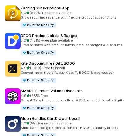
Kaching Subscriptions App
5つ星中
5.0
(822)
•
Free plan available
合計レビュー数：822件
Grow recurring revenue with flexible product subscriptions
Built for Shopify
DECO Product Labels & Badges
5つ星中
5.0
(1,515)
•
Free plan available
合計レビュー数：1515件
Elevate sales with product labels, product badges & discounts
Built for Shopify
Kite Discount, Free Gift, BOGO
5つ星中
4.9
(1,019)
•
Free to install
合計レビュー数：1019件
Convert more: free gift, buy X get Y, BOGO & progress bar
Built for Shopify
SMART Bundles Volume Discounts
5つ星中
4.9
(265)
•
Free
合計レビュー数：265件
Grow AOV with product bundles, BOGO, quantity breaks & gifts
Built for Shopify
Moon Bundles CartDrawer Upsell
5つ星中
5.0
(595)
•
Free plan available
合計レビュー数：595件
Slide cart, free gifts, post purchase, BOGO, quantity breaks
Built for Shopify