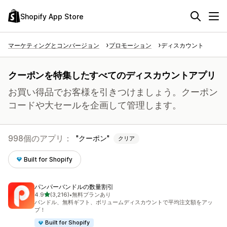
Shopify App Store
マーケティングとコンバージョン
プロモーション
ディスカウント
クーポンを特集したすべてのディスカウントアプリ
お買い得品でお客様を引きつけましょう。クーポン
コードや大セールを企画して管理します。
998個のアプリ：
クーポン
クリア
Built for Shopify
パンパーバンドルの数量割引
5つ星中
4.9
(3,216)
•
無料プランあり
合計レビュー数：3216件
バンドル、無料ギフト、ボリュームディスカウントで平均注文額をアッ
プ！
Built for Shopify