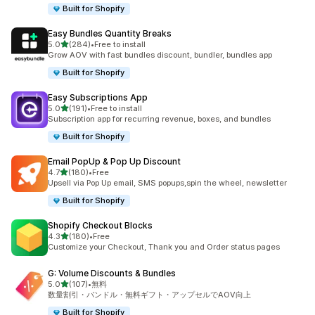
Built for Shopify
Easy Bundles Quantity Breaks
5つ星中
5.0
(284)
•
Free to install
合計レビュー数：284件
Grow AOV with fast bundles discount, bundler, bundles app
Built for Shopify
Easy Subscriptions App
5つ星中
5.0
(191)
•
Free to install
合計レビュー数：191件
Subscription app for recurring revenue, boxes, and bundles
Built for Shopify
Email PopUp & Pop Up Discount
5つ星中
4.7
(180)
•
Free
合計レビュー数：180件
Upsell via Pop Up email, SMS popups,spin the wheel, newsletter
Built for Shopify
Shopify Checkout Blocks
5つ星中
4.3
(180)
•
Free
合計レビュー数：180件
Customize your Checkout, Thank you and Order status pages
G: Volume Discounts & Bundles
5つ星中
5.0
(107)
•
無料
合計レビュー数：107件
数量割引・バンドル・無料ギフト・アップセルでAOV向上
Built for Shopify