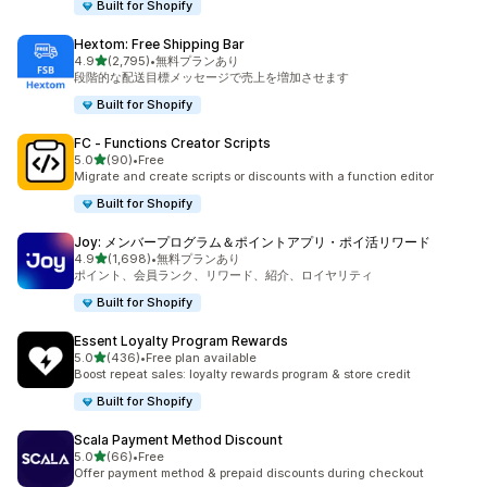
Built for Shopify
Hextom: Free Shipping Bar
5つ星中
4.9
(2,795)
•
無料プランあり
合計レビュー数：2795件
段階的な配送目標メッセージで売上を増加させます
Built for Shopify
FC ‑ Functions Creator Scripts
5つ星中
5.0
(90)
•
Free
合計レビュー数：90件
Migrate and create scripts or discounts with a function editor
Built for Shopify
Joy: メンバープログラム＆ポイントアプリ・ポイ活リワード
5つ星中
4.9
(1,698)
•
無料プランあり
合計レビュー数：1698件
ポイント、会員ランク、リワード、紹介、ロイヤリティ
Built for Shopify
Essent Loyalty Program Rewards
5つ星中
5.0
(436)
•
Free plan available
合計レビュー数：436件
Boost repeat sales: loyalty rewards program & store credit
Built for Shopify
Scala Payment Method Discount
5つ星中
5.0
(66)
•
Free
合計レビュー数：66件
Offer payment method & prepaid discounts during checkout