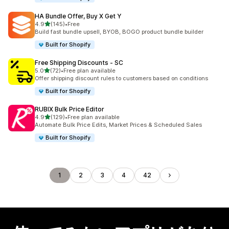
HA Bundle Offer, Buy X Get Y
5つ星中
4.9
(145)
•
Free
合計レビュー数：145件
Build fast bundle upsell, BYOB, BOGO product bundle builder
Built for Shopify
Free Shipping Discounts ‑ SC
5つ星中
5.0
(72)
•
Free plan available
合計レビュー数：72件
Offer shipping discount rules to customers based on conditions
Built for Shopify
RUBIX Bulk Price Editor
5つ星中
4.9
(129)
•
Free plan available
合計レビュー数：129件
Automate Bulk Price Edits, Market Prices & Scheduled Sales
Built for Shopify
1
2
3
4
42