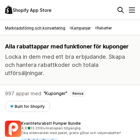
Shopify App Store
Marknadsföring och konvertering
Kampanjer
Rabatter
Alla rabattappar med funktioner för kuponger
Locka in dem med ett bra erbjudande. Skapa
och hantera rabattkoder och totala
utförsäljningar.
997 appar med
Kuponger
Rensa
Built for Shopify
Kvantitetsrabatt Pumper Bundle
av 5 stjärnor
4,9
(3 209)
•
Gratisplan tillgänglig
3209 recensioner totalt
Öka ordervärdet med paket, gratis gåvor och volymrabatter!