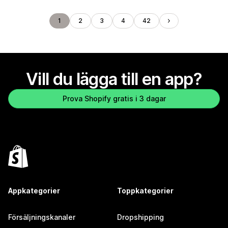
1
2
3
4
42
Vill du lägga till en app?
Prova Shopify gratis i 3 dagar
Appkategorier
Toppkategorier
Försäljningskanaler
Dropshipping