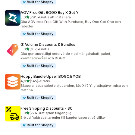
Built for Shopify
AOV Free Gift BOGO Buy X Get Y
av 5 stjärnor
5,0
(791)
•
Gratis att installera
791 recensioner totalt
Öka AOV med Free Gift With Purchase, Buy One Get One och
rabatter
Built for Shopify
G: Volume Discounts & Bundles
av 5 stjärnor
5,0
(107)
•
Gratis
107 recensioner totalt
Öka genomsnittligt ordervärde med mängdrabatt, paket,
kvantitetsnivåer och BOGO
Built for Shopify
Hoppy Bundle Upsell,BOGO,BYOB
av 5 stjärnor
4,9
(145)
•
Gratis
145 recensioner totalt
Skapa snabba paketerbjudanden, köp X få Y, gratisgåvor, mixa och
matcha
Built for Shopify
Free Shipping Discounts ‑ SC
av 5 stjärnor
5,0
(72)
•
Gratisplan tillgänglig
72 recensioner totalt
Erbjud fraktrabattsregler till kunder baserat på villkor
Built for Shopify