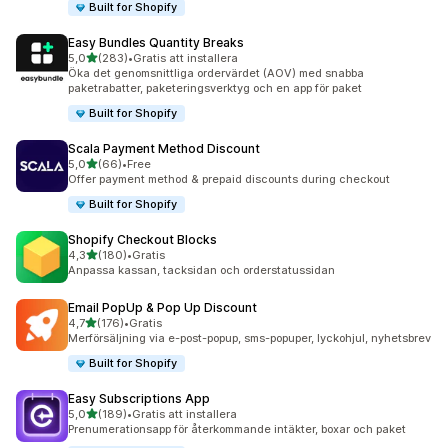
Built for Shopify
Easy Bundles Quantity Breaks
av 5 stjärnor
5,0
(283)
•
Gratis att installera
283 recensioner totalt
Öka det genomsnittliga ordervärdet (AOV) med snabba
paketrabatter, paketeringsverktyg och en app för paket
Built for Shopify
Scala Payment Method Discount
av 5 stjärnor
5,0
(66)
•
Free
66 recensioner totalt
Offer payment method & prepaid discounts during checkout
Built for Shopify
Shopify Checkout Blocks
av 5 stjärnor
4,3
(180)
•
Gratis
180 recensioner totalt
Anpassa kassan, tacksidan och orderstatussidan
Email PopUp & Pop Up Discount
av 5 stjärnor
4,7
(176)
•
Gratis
176 recensioner totalt
Merförsäljning via e-post-popup, sms-popuper, lyckohjul, nyhetsbrev
Built for Shopify
Easy Subscriptions App
av 5 stjärnor
5,0
(189)
•
Gratis att installera
189 recensioner totalt
Prenumerationsapp för återkommande intäkter, boxar och paket