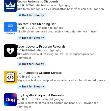
Regios Automatic Discounts
av 5 stjärnor
4,9
(172)
•
Gratis testversion tillgänglig
172 recensioner totalt
Öka försäljningen med volymrabatter, prisnivåer och erbjudanden
Built for Shopify
Hextom: Free Shipping Bar
av 5 stjärnor
4,9
(2 793)
•
Gratisplan tillgänglig
2793 recensioner totalt
Öka försäljningen med progressiva meddelanden om fri frakt
Built for Shopify
Essent Loyalty Program Rewards
av 5 stjärnor
5,0
(434)
•
Gratisplan tillgänglig
434 recensioner totalt
Öka AOV med lojalitetsprogram, VIP-belöningsprogram och
värvningar
Built for Shopify
FC ‑ Functions Creator Scripts
av 5 stjärnor
5,0
(89)
•
Gratis
89 recensioner totalt
Migrera och skapa skript eller rabatter med en funktionsredigerare
Built for Shopify
Joy Loyalty Program & Rewards
av 5 stjärnor
4,9
(1 696)
•
Gratisplan tillgänglig
1696 recensioner totalt
Bygg lojalitetsprogram med belöningar, poäng, VIP-nivåer och
värvningar