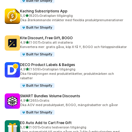
Built for Shopify
Kaching Subscriptions App
av 5 stjärnor
5,0
(820)
•
Gratisplan tillgänglig
820 recensioner totalt
Öka återkommande intäkter med flexibla produktprenumerationer
Built for Shopify
Kite Discount, Free Gift, BOGO
av 5 stjärnor
4,9
(1 007)
•
Gratis att installera
1007 recensioner totalt
Konvertera mer: gratis gåva, köp X få Y, BOGO och förloppsindikator
Built for Shopify
DECO Product Labels & Badges
av 5 stjärnor
4,9
(1 509)
•
Gratisplan tillgänglig
1509 recensioner totalt
Öka försäljningen med produktetiketter, produktmärken och
rabatter
Built for Shopify
SMART Bundles Volume Discounts
av 5 stjärnor
4,9
(265)
•
Gratis
265 recensioner totalt
Öka AOV med produktpaket, BOGO, mängdrabatter och gåvor
Built for Shopify
EG Auto Add to Cart Free Gift
av 5 stjärnor
5,0
(1 001)
•
Gratis testversion tillgänglig
1001 recensioner totalt
Lägg automatiskt till gratis gåvor och 2-för-1-erbjudanden med