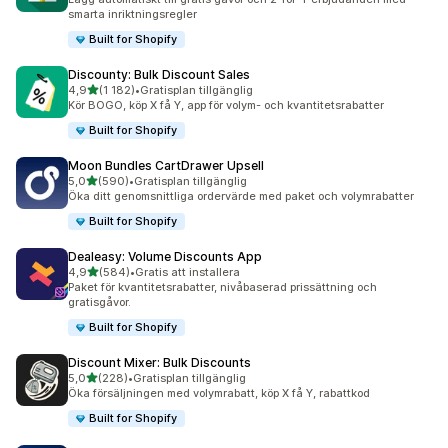
smarta inriktningsregler
Built for Shopify
Discounty: Bulk Discount Sales
av 5 stjärnor
4,9
(1 182)
•
Gratisplan tillgänglig
1182 recensioner totalt
Kör BOGO, köp X få Y, app för volym- och kvantitetsrabatter
Built for Shopify
Moon Bundles CartDrawer Upsell
av 5 stjärnor
5,0
(590)
•
Gratisplan tillgänglig
590 recensioner totalt
Öka ditt genomsnittliga ordervärde med paket och volymrabatter
Built for Shopify
Dealeasy: Volume Discounts App
av 5 stjärnor
4,9
(584)
•
Gratis att installera
584 recensioner totalt
Paket för kvantitetsrabatter, nivåbaserad prissättning och
gratisgåvor.
Built for Shopify
Discount Mixer: Bulk Discounts
av 5 stjärnor
5,0
(228)
•
Gratisplan tillgänglig
228 recensioner totalt
Öka försäljningen med volymrabatt, köp X få Y, rabattkod
Built for Shopify