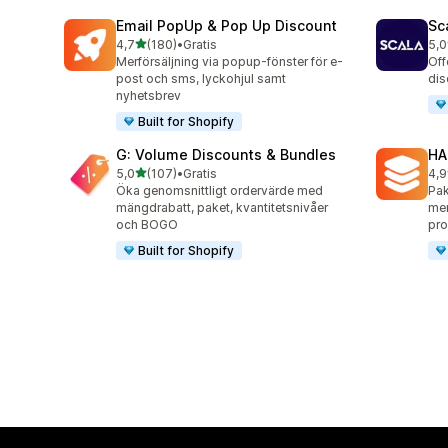
Email PopUp & Pop Up Discount
Sc
av 5 stjärnor
4,7
(180)
•
Gratis
5,0
180 recensioner totalt
66 
Merförsäljning via popup-fönster för e-
Off
post och sms, lyckohjul samt
dis
nyhetsbrev
Built for Shopify
G: Volume Discounts & Bundles
HA
av 5 stjärnor
5,0
(107)
•
Gratis
4,9
107 recensioner totalt
145
Öka genomsnittligt ordervärde med
Pak
mängdrabatt, paket, kvantitetsnivåer
mer
och BOGO
pro
Built for Shopify