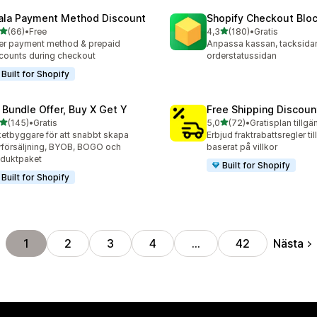
ala Payment Method Discount
Shopify Checkout Blo
av 5 stjärnor
av 5 stjärnor
(66)
•
Free
4,3
(180)
•
Gratis
recensioner totalt
180 recensioner totalt
er payment method & prepaid
Anpassa kassan, tacksida
counts during checkout
orderstatussidan
Built for Shopify
 Bundle Offer, Buy X Get Y
Free Shipping Discoun
av 5 stjärnor
av 5 stjärnor
(145)
•
Gratis
5,0
(72)
•
Gratisplan tillgä
 recensioner totalt
72 recensioner totalt
etbyggare för att snabbt skapa
Erbjud fraktrabattsregler til
försäljning, BYOB, BOGO och
baserat på villkor
duktpaket
Built for Shopify
Built for Shopify
Nästa
1
2
3
4
…
42