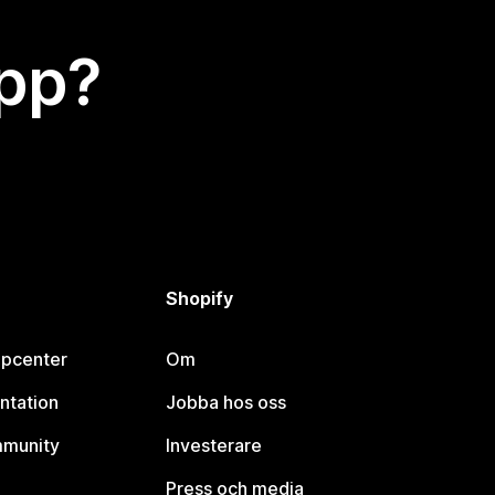
app?
Shopify
lpcenter
Om
ntation
Jobba hos oss
mmunity
Investerare
Press och media