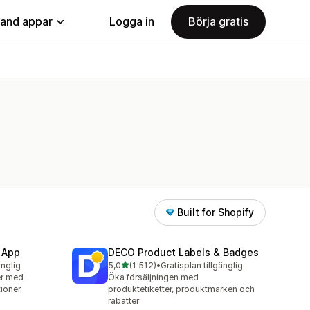
land appar
Logga in
Börja gratis
Built for Shopify
 App
DECO Product Labels & Badges
av 5 stjärnor
änglig
5,0
(1 512)
•
Gratisplan tillgänglig
1512 recensioner totalt
er med
Öka försäljningen med
ioner
produktetiketter, produktmärken och
rabatter