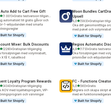
 Auto Add to Cart Free Gift
Moon Bundles CartDr
av 5 stjärnor
(1 001)
•
Gratis testversion tillgänglig
Upsell
1 recensioner totalt
g automatiskt till gratis gåvor och
av 5 stjärnor
5,0
(593)
•
Gratisplan tillg
593 recensioner totalt
ör-1-erbjudanden med smarta
Öka ditt genomsnittliga or
iktningsregler
med paket och volymrabat
Built for Shopify
Built for Shopify
scount Mixer: Bulk Discounts
Regios Automatic Dis
av 5 stjärnor
av 5 stjärnor
(228)
•
Gratisplan tillgänglig
4,9
(173)
•
 recensioner totalt
173 recensioner totalt
 försäljningen med volymrabatt,
Öka försäljningen med vol
 X få Y, rabattkod
prisnivåer och erbjudande
Built for Shopify
Built for Shopify
sent Loyalty Program Rewards
FC ‑ Functions Creator
av 5 stjärnor
av 5 stjärnor
(434)
•
Gratisplan tillgänglig
5,0
(90)
•
Gratis
 recensioner totalt
90 recensioner totalt
 AOV med lojalitetsprogram, VIP-
Migrera och skapa skript el
öningsprogram och värvningar
med en funktionsredigerar
Built for Shopify
Built for Shopify