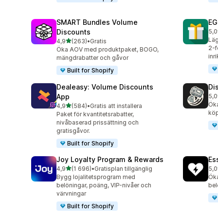
SMART Bundles Volume
EG
Discounts
5,0
100
Läg
av 5 stjärnor
4,9
(263)
•
Gratis
263 recensioner totalt
2-f
Öka AOV med produktpaket, BOGO,
inr
mängdrabatter och gåvor
Built for Shopify
Dealeasy: Volume Discounts
Di
App
5,0
228
Öka
av 5 stjärnor
4,9
(584)
•
Gratis att installera
584 recensioner totalt
köp
Paket för kvantitetsrabatter,
nivåbaserad prissättning och
gratisgåvor.
Built for Shopify
Joy Loyalty Program & Rewards
Es
av 5 stjärnor
4,9
(1 696)
•
Gratisplan tillgänglig
5,0
1696 recensioner totalt
434
Bygg lojalitetsprogram med
Öka
belöningar, poäng, VIP-nivåer och
bel
värvningar
Built for Shopify