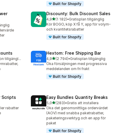
Built for Shopify
awer
Discounty: Bulk Discount Sales
av 5 stjärnor
4,9
(1 182)
•
Gratisplan tillgänglig
1182 recensioner totalt
Kör BOGO, köp X få Y, app för volym-
änglig
och kvantitetsrabatter
dervärde
ter
Built for Shopify
counts
Hextom: Free Shipping Bar
av 5 stjärnor
Gratis testversion tillgänglig
4,9
(2 794)
•
Gratisplan tillgänglig
2794 recensioner totalt
ymrabatter,
Öka försäljningen med progressiva
n
meddelanden om fri frakt
Built for Shopify
 Scripts
Easy Bundles Quantity Breaks
av 5 stjärnor
5,0
(283)
•
Gratis att installera
283 recensioner totalt
ler rabatter
Öka det genomsnittliga ordervärdet
e
(AOV) med snabba paketrabatter,
paketeringsverktyg och en app för
paket
Built for Shopify