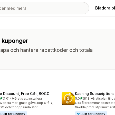
Bläddra b
r
r kuponger
apa och hantera rabattkoder och totala
te Discount, Free Gift, BOGO
Kaching Subscriptions
av 5 stjärnor
av 5 stjärnor
(1 014)
•
Gratis att installera
5,0
(818)
•
Gratisplan tillg
4 recensioner totalt
818 recensioner totalt
vertera mer: gratis gåva, köp X få Y,
Öka återkommande intäkt
O och förloppsindikator
flexibla produktprenumerat
Built for Shopify
Built for Shopify