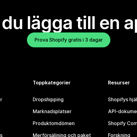
l du lägga till en 
Prova Shopify gratis i 3 dagar
Toppkategorier
Resurser
r
Dropshipping
Shopifys hjä
Marknadsplatser
API-dokume
Produktomdömen
Shopify Co
s
Merförsäljning och paket
Forskning