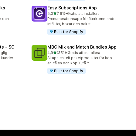
cks
Easy Subscriptions App
av 5 stjärnor
5,0
(191)
•
Gratis att installera
191 recensioner totalt
n och
Prenumerationsapp för återkommande
intäkter, boxar och paket
Built for Shopify
ts ‑ SC
MBC Mix and Match Bundles App
av 5 stjärnor
nglig
4,9
(351)
•
Gratis att installera
351 recensioner totalt
l kunder
Skapa enkelt paketprodukter för köp
en, få en och köp X, få Y
Built for Shopify