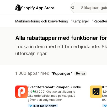
Shopify App Store
Marknadsföring och konvertering
Kampanjer
Rabatte
Alla rabattappar med funktioner fö
Locka in dem med ett bra erbjudande. Sk
utförsäljningar.
1 000 appar med
Kuponger
Rensa
Kvantitetsrabatt Pumper Bundle
Ki
av 5 stjärnor
4,9
(3 209)
•
Gratisplan tillgänglig
4,9
3209 recensioner totalt
101
Öka ordervärdet med paket, gratis
Kon
gåvor och volymrabatter!
BOG
Built for Shopify