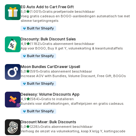
EG Auto Add to Cart Free Gift
van 5 sterren
5,0
(1.001)
•
Gratis proefperiode beschikbaar
1001 recensies in totaal
Voeg gratis cadeaus en BOGO-aanbiedingen automatisch toe met
slimme targetingregels
Built for Shopify
Discounty: Bulk Discount Sales
van 5 sterren
4,9
(1.182)
•
Gratis abonnement beschikbaar
1182 recensies in totaal
App voor BOGO, Buy X get Y, volumekorting & kwantumstaffels
Built for Shopify
Moon Bundles CartDrawer Upsell
van 5 sterren
5,0
(591)
•
Gratis abonnement beschikbaar
591 recensies in totaal
Increase AOV with Bundles, Volume Discount, Free Gift, BOGOs
Built for Shopify
Dealeasy: Volume Discounts App
van 5 sterren
4,9
(584)
•
Gratis te installeren
584 recensies in totaal
Bundels voor staffelkortingen, staffelprijzen en gratis cadeaus.
Built for Shopify
Discount Mixer: Bulk Discounts
van 5 sterren
5,0
(228)
•
Gratis abonnement beschikbaar
228 recensies in totaal
Verhoog de omzet via volumekorting, koop X krijg Y, kortingscode