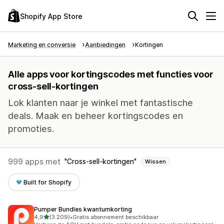
Shopify App Store
Marketing en conversie
Aanbiedingen
Kortingen
Alle apps voor kortingscodes met functies voor
cross-sell-kortingen
Lok klanten naar je winkel met fantastische
deals. Maak en beheer kortingscodes en
promoties.
999 apps met
Cross-sell-kortingen
Wissen
Built for Shopify
Pumper Bundles kwantumkorting
van 5 sterren
4,9
(3.209)
•
Gratis abonnement beschikbaar
3209 recensies in totaal