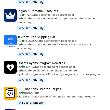
Built for Shopify
Regios Automatic Discounts
van 5 sterren
4,9
(172)
•
Gratis proefperiode beschikbaar
172 recensies in totaal
Verhoog de omzet met volumekortingen, gelaagde prijzen en
aanbiedingen
Built for Shopify
Hextom: Free Shipping Bar
van 5 sterren
4,9
(2.793)
•
Gratis abonnement beschikbaar
2793 recensies in totaal
Verhoog de omzet met progressieve berichten voor gratis
verzending
Built for Shopify
Essent Loyalty Program Rewards
van 5 sterren
5,0
(434)
•
Gratis abonnement beschikbaar
434 recensies in totaal
Verhoog de gemiddelde bestelwaarde met een
loyaliteitsprogramma, VIP-beloningsprogramma en verwijzingen
Built for Shopify
FC ‑ Functions Creator Scripts
van 5 sterren
5,0
(89)
•
Gratis
89 recensies in totaal
Migreer en maak scripts of kortingen met een functie-editor
Built for Shopify