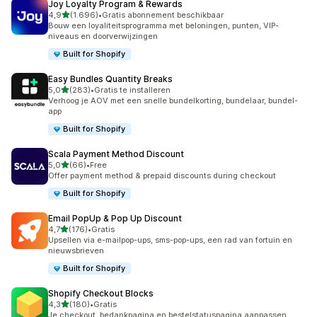
Joy Loyalty Program & Rewards
van 5 sterren
4,9
(1.696)
•
Gratis abonnement beschikbaar
1696 recensies in totaal
Bouw een loyaliteitsprogramma met beloningen, punten, VIP-
niveaus en doorverwijzingen
Built for Shopify
Easy Bundles Quantity Breaks
van 5 sterren
5,0
(283)
•
Gratis te installeren
283 recensies in totaal
Verhoog je AOV met een snelle bundelkorting, bundelaar, bundel-
app
Built for Shopify
Scala Payment Method Discount
van 5 sterren
5,0
(66)
•
Free
66 recensies in totaal
Offer payment method & prepaid discounts during checkout
Built for Shopify
Email PopUp & Pop Up Discount
van 5 sterren
4,7
(176)
•
Gratis
176 recensies in totaal
Upsellen via e-mailpop-ups, sms-pop-ups, een rad van fortuin en
nieuwsbrieven
Built for Shopify
Shopify Checkout Blocks
van 5 sterren
4,3
(180)
•
Gratis
180 recensies in totaal
Je checkout, bedankpagina en bestelstatuspagina aanpassen