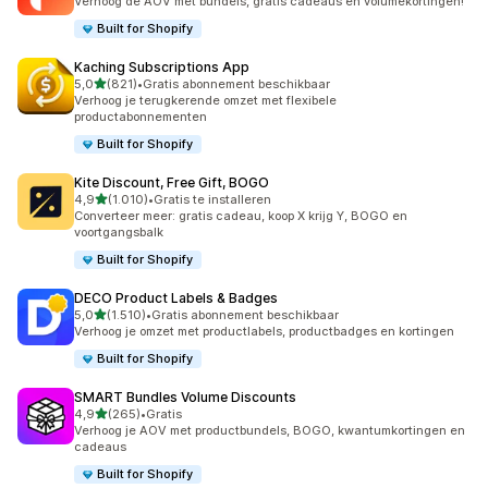
Verhoog de AOV met bundels, gratis cadeaus en volumekortingen!
Built for Shopify
Kaching Subscriptions App
van 5 sterren
5,0
(821)
•
Gratis abonnement beschikbaar
821 recensies in totaal
Verhoog je terugkerende omzet met flexibele
productabonnementen
Built for Shopify
Kite Discount, Free Gift, BOGO
van 5 sterren
4,9
(1.010)
•
Gratis te installeren
1010 recensies in totaal
Converteer meer: gratis cadeau, koop X krijg Y, BOGO en
voortgangsbalk
Built for Shopify
DECO Product Labels & Badges
van 5 sterren
5,0
(1.510)
•
Gratis abonnement beschikbaar
1510 recensies in totaal
Verhoog je omzet met productlabels, productbadges en kortingen
Built for Shopify
SMART Bundles Volume Discounts
van 5 sterren
4,9
(265)
•
Gratis
265 recensies in totaal
Verhoog je AOV met productbundels, BOGO, kwantumkortingen en
cadeaus
Built for Shopify