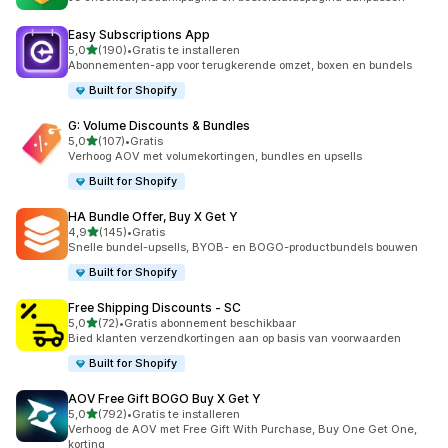
Easy Subscriptions App
van 5 sterren
5,0
(190)
•
Gratis te installeren
190 recensies in totaal
Abonnementen-app voor terugkerende omzet, boxen en bundels
Built for Shopify
G: Volume Discounts & Bundles
van 5 sterren
5,0
(107)
•
Gratis
107 recensies in totaal
Verhoog AOV met volumekortingen, bundles en upsells
Built for Shopify
HA Bundle Offer, Buy X Get Y
van 5 sterren
4,9
(145)
•
Gratis
145 recensies in totaal
Snelle bundel-upsells, BYOB- en BOGO-productbundels bouwen
Built for Shopify
Free Shipping Discounts ‑ SC
van 5 sterren
5,0
(72)
•
Gratis abonnement beschikbaar
72 recensies in totaal
Bied klanten verzendkortingen aan op basis van voorwaarden
Built for Shopify
AOV Free Gift BOGO Buy X Get Y
van 5 sterren
5,0
(792)
•
Gratis te installeren
792 recensies in totaal
Verhoog de AOV met Free Gift With Purchase, Buy One Get One,
korting