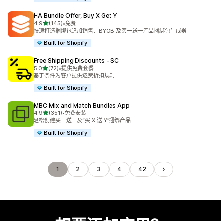
HA Bundle Offer, Buy X Get Y
星（满分 5 星）
4.9
(145)
•
免费
总共 145 条评论
快速打造捆绑包追加销售、BYOB 及买一送一产品捆绑包生成器
Built for Shopify
Free Shipping Discounts ‑ SC
星（满分 5 星）
5.0
(72)
•
提供免费套餐
总共 72 条评论
基于条件为客户提供运费折扣规则
Built for Shopify
MBC Mix and Match Bundles App
星（满分 5 星）
4.9
(351)
•
免费安装
总共 351 条评论
轻松创建买一送一及“买 X 送 Y”捆绑产品
Built for Shopify
1
2
3
4
42