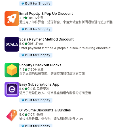
Built for Shopify
Email PopUp & Pop Up Discount
星（满分 5 星）
4.7
(180)
•
免费
总共 180 条评论
通过电子邮件弹窗、短信弹窗、幸运大转盘和新闻通讯进行追加销售
Built for Shopify
Scala Payment Method Discount
星（满分 5 星）
5.0
(66)
•
Free
总共 66 条评论
Offer payment method & prepaid discounts during checkout
Built for Shopify
Shopify Checkout Blocks
星（满分 5 星）
4.3
(180)
•
免费
总共 180 条评论
自定义您的结账页面、感谢页面和订单状态页面
Easy Subscriptions App
星（满分 5 星）
5.0
(191)
•
免费安装
总共 191 条评论
适用于经常性收入、订阅礼盒和组合套餐的订阅应用
Built for Shopify
G: Volume Discounts & Bundles
星（满分 5 星）
5.0
(107)
•
免费
总共 107 条评论
通过批量折扣、组合购、赠品和加购提升 AOV
Built for Shopify