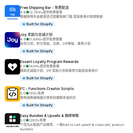
Free Shipping Bar ‑ 免费配送
星（满分 5 星）
4.9
(2,794)
•
提供免费套餐
总共 2794 条评论
根据购物车金额递进式提醒免邮门槛 提高客单价和销售额
Built for Shopify
Joy 奖励与忠诚计划
星（满分 5 星）
4.9
(1,696)
•
提供免费套餐
总共 1696 条评论
会员计划，积分奖励，兑换，VIP等级，推荐计划
Built for Shopify
Essent Loyalty Program Rewards
星（满分 5 星）
5.0
(434)
•
提供免费套餐
总共 434 条评论
借助忠诚度计划、VIP 奖励计划和推荐功能提高客单价
Built for Shopify
FC ‑ Functions Creator Scripts
星（满分 5 星）
5.0
(90)
•
免费
总共 90 条评论
使用函数编辑器迁移和创建脚本或折扣
Built for Shopify
Easy Bundles & Upsells & 捆绑销售
星（满分 5 星）
5.0
(283)
•
免费
总共 283 条评论
个性化AI智能产品推荐，一键Add to cart upsell & cross sell, product
bundles