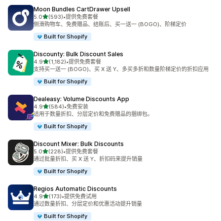
Moon Bundles CartDrawer Upsell
星（满分 5 星）
5.0
(593)
•
提供免费套餐
总共 593 条评论
侧滑购物车、免费赠品、结账后、买一送一 (BOGO)、阶梯定价
Built for Shopify
Discounty: Bulk Discount Sales
星（满分 5 星）
4.9
(1,182)
•
提供免费套餐
总共 1182 条评论
支持买一送一 (BOGO)、买 X 送 Y、多买多折和数量阶梯定价的折扣应用
Built for Shopify
Dealeasy: Volume Discounts App
星（满分 5 星）
4.9
(584)
•
免费安装
总共 584 条评论
适用于数量折扣、分层定价和免费赠品的捆绑包。
Built for Shopify
Discount Mixer: Bulk Discounts
星（满分 5 星）
5.0
(228)
•
提供免费套餐
总共 228 条评论
通过批量折扣、买 X 送 Y、折扣码来提升销量
Built for Shopify
Regios Automatic Discounts
星（满分 5 星）
4.9
(173)
•
提供免费试用
总共 173 条评论
通过数量折扣、分层定价和优惠活动提升销量
Built for Shopify