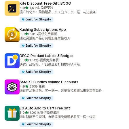
Kite Discount, Free Gift, BOGO
星（满分 5 星）
4.9
(1,014)
•
免费安装
总共 1014 条评论
提升转化率：购物赠品、买 X 送 Y、买一送一与进度条
Built for Shopify
Kaching Subscriptions App
星（满分 5 星）
5.0
(818)
•
提供免费套餐
总共 818 条评论
通过灵活的产品订阅增加经常性收入
Built for Shopify
DECO Product Labels & Badges
星（满分 5 星）
5.0
(1,512)
•
提供免费套餐
总共 1512 条评论
通过产品标签、产品徽章和折扣提升销售额
Built for Shopify
SMART Bundles Volume Discounts
星（满分 5 星）
4.9
(263)
•
免费
总共 263 条评论
通过产品捆绑包、买一送一、数量折扣和赠品来提高客单价
Built for Shopify
EG Auto Add to Cart Free Gift
星（满分 5 星）
5.0
(1,001)
•
提供免费试用
总共 1001 条评论
通过智能定位规则，自动添加免费赠品和买一送一优惠
Built for Shopify