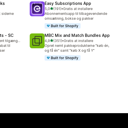
cks
Easy Subscriptions App
ud af 5 stjerner
5,0
(191)
•
Gratis at installere
191 anmeldelser i alt
 siderne
Abonnementsapp til tilbagevendende
omsætning, bokse og pakker
Built for Shopify
ts ‑ SC
MBC Mix and Match Bundles App
ud af 5 stjerner
Gratis abonnement tilgængeligt
4,9
(351)
•
Gratis at installere
351 anmeldelser i alt
bat til
Opret nemt pakkeprodukterne "køb én,
ser
og få én" samt "køb X og få Y"
Built for Shopify