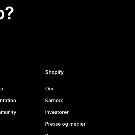
p?
Shopify
lp
Om
ntation
Karriere
mmunity
Investorer
Presse og medier