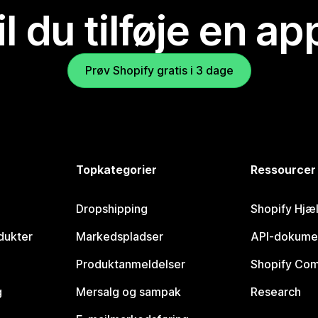
il du tilføje en ap
Prøv Shopify gratis i 3 dage
Topkategorier
Ressourcer
Dropshipping
Shopify Hjæ
dukter
Markedspladser
API-dokume
Produktanmeldelser
Shopify Co
g
Mersalg og sampak
Research