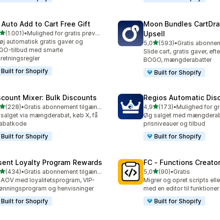
 Auto Add to Cart Free Gift
Moon Bundles CartDr
ud af 5 stjerner
(1.001)
•
Mulighed for gratis prøveperiode
Upsell
1 anmeldelser i alt
føj automatisk gratis gaver og
ud af 5 stjerner
5,0
(593)
•
593 anmeldelser i alt
GO-tilbud med smarte
Slide cart, gratis gaver, eft
retningsregler
BOGO, mængderabatter
Built for Shopify
Built for Shopify
scount Mixer: Bulk Discounts
Regios Automatic Dis
ud af 5 stjerner
ud af 5 stjerner
(228)
•
Gratis abonnement tilgængeligt
4,9
(173)
•
 anmeldelser i alt
173 anmeldelser i alt
salget via mængderabat, køb X, få
Øg salget med mængderaba
rabatkode
prisniveauer og tilbud
Built for Shopify
Built for Shopify
sent Loyalty Program Rewards
FC ‑ Functions Creator
ud af 5 stjerner
ud af 5 stjerner
(434)
•
Gratis abonnement tilgængeligt
5,0
(90)
•
Gratis
 anmeldelser i alt
90 anmeldelser i alt
AOV med loyalitetsprogram, VIP-
Migrer og opret scripts elle
ønningsprogram og henvisninger
med en editor til funktioner
Built for Shopify
Built for Shopify