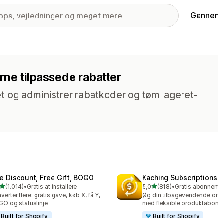
Gennem
erne tilpassede rabatter
t og administrer rabatkoder og tøm lageret-
te Discount, Free Gift, BOGO
Kaching Subscriptions
ud af 5 stjerner
ud af 5 stjerner
(1.014)
•
Gratis at installere
5,0
(818)
•
4 anmeldelser i alt
818 anmeldelser i alt
verter flere: gratis gave, køb X, få Y,
Øg din tilbagevendende 
O og statuslinje
med fleksible produktabo
Built for Shopify
Built for Shopify