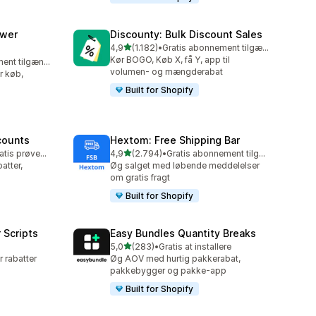
awer
Discounty: Bulk Discount Sales
ud af 5 stjerner
4,9
(1.182)
•
Gratis abonnement tilgængeligt
1182 anmeldelser i alt
Kør BOGO, Køb X, få Y, app til
Gratis abonnement tilgængeligt
volumen- og mængderabat
er køb,
Built for Shopify
counts
Hextom: Free Shipping Bar
ud af 5 stjerner
Mulighed for gratis prøveperiode
4,9
(2.794)
•
Gratis abonnement tilgængeligt
2794 anmeldelser i alt
tter,
Øg salget med løbende meddelelser
om gratis fragt
Built for Shopify
 Scripts
Easy Bundles Quantity Breaks
ud af 5 stjerner
5,0
(283)
•
Gratis at installere
283 anmeldelser i alt
r rabatter
Øg AOV med hurtig pakkerabat,
pakkebygger og pakke-app
Built for Shopify