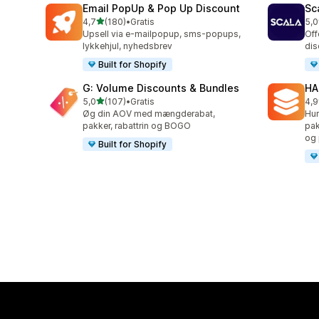
Email PopUp & Pop Up Discount
Sc
ud af 5 stjerner
4,7
(180)
•
Gratis
5,0
180 anmeldelser i alt
66 
Upsell via e-mailpopup, sms-popups,
Off
lykkehjul, nyhedsbrev
dis
Built for Shopify
G: Volume Discounts & Bundles
HA
ud af 5 stjerner
5,0
(107)
•
Gratis
4,9
107 anmeldelser i alt
145
Øg din AOV med mængderabat,
Hur
pakker, rabattrin og BOGO
pak
og 
Built for Shopify