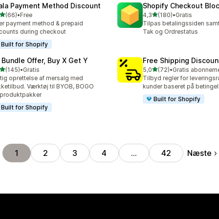
ala Payment Method Discount
Shopify Checkout Blo
ud af 5 stjerner
ud af 5 stjerner
(66)
•
Free
4,3
(180)
•
Gratis
anmeldelser i alt
180 anmeldelser i alt
er payment method & prepaid
Tilpas betalingssiden samt
counts during checkout
Tak og Ordrestatus
Built for Shopify
 Bundle Offer, Buy X Get Y
Free Shipping Discoun
ud af 5 stjerner
ud af 5 stjerner
(145)
•
Gratis
5,0
(72)
•
 anmeldelser i alt
72 anmeldelser i alt
tig oprettelse af mersalg med
Tilbyd regler for leveringsra
ketilbud. Værktøj til BYOB, BOGO
kunder baseret på betingel
produktpakker
Built for Shopify
Built for Shopify
Næste
1
2
3
4
…
42