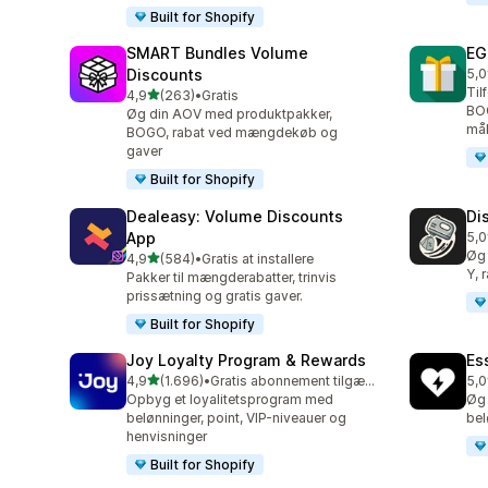
Built for Shopify
SMART Bundles Volume
EG
Discounts
5,0
100
Til
ud af 5 stjerner
4,9
(263)
•
Gratis
263 anmeldelser i alt
BO
Øg din AOV med produktpakker,
mål
BOGO, rabat ved mængdekøb og
gaver
Built for Shopify
Dealeasy: Volume Discounts
Di
App
5,0
228
Øg 
ud af 5 stjerner
4,9
(584)
•
Gratis at installere
584 anmeldelser i alt
Y, 
Pakker til mængderabatter, trinvis
prissætning og gratis gaver.
Built for Shopify
Joy Loyalty Program & Rewards
Es
ud af 5 stjerner
4,9
(1.696)
•
Gratis abonnement tilgængeligt
5,0
1696 anmeldelser i alt
434
Opbyg et loyalitetsprogram med
Øg 
belønninger, point, VIP-niveauer og
bel
henvisninger
Built for Shopify