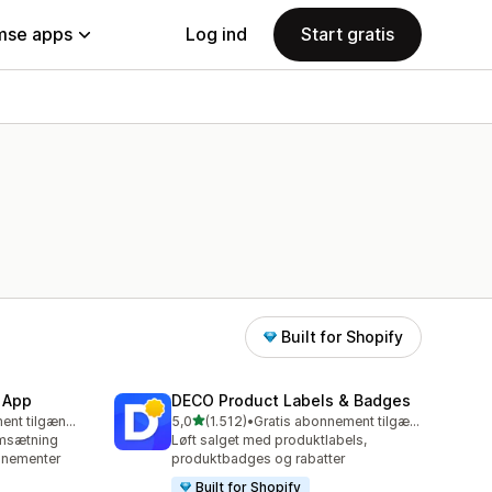
se apps
Log ind
Start gratis
Built for Shopify
 App
DECO Product Labels & Badges
ud af 5 stjerner
Gratis abonnement tilgængeligt
5,0
(1.512)
•
Gratis abonnement tilgængeligt
1512 anmeldelser i alt
omsætning
Løft salget med produktlabels,
nnementer
produktbadges og rabatter
Built for Shopify