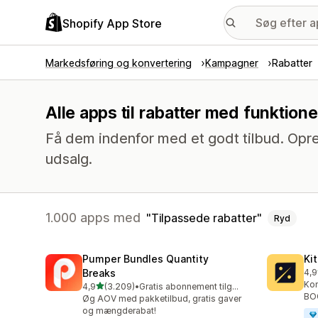
Shopify App Store
Markedsføring og konvertering
Kampagner
Rabatter
Alle apps til rabatter med funktion
Få dem indenfor med et godt tilbud. Opre
udsalg.
1.000 apps med
Tilpassede rabatter
Ryd
Pumper Bundles Quantity
Ki
Breaks
4,9
101
Kon
ud af 5 stjerner
4,9
(3.209)
•
Gratis abonnement tilgængeligt
3209 anmeldelser i alt
BOG
Øg AOV med pakketilbud, gratis gaver
og mængderabat!