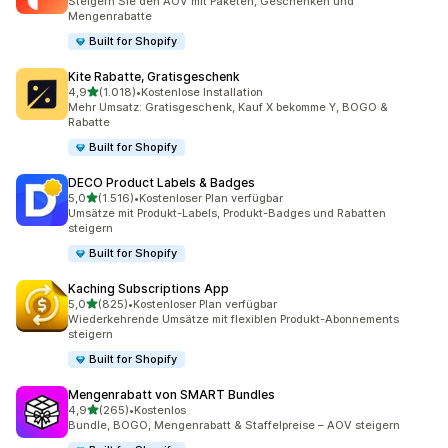
Steigern Sie den AOV mit Paketen, Geschenken und
Mengenrabatte
Built for Shopify
Kite Rabatte, Gratisgeschenk
von 5 Sternen
4,9
(1.018)
•
Kostenlose Installation
1018 Rezensionen insgesamt
Mehr Umsatz: Gratisgeschenk, Kauf X bekomme Y, BOGO &
Rabatte
Built for Shopify
DECO Product Labels & Badges
von 5 Sternen
5,0
(1.516)
•
Kostenloser Plan verfügbar
1516 Rezensionen insgesamt
Umsätze mit Produkt-Labels, Produkt-Badges und Rabatten
steigern
Built for Shopify
Kaching Subscriptions App
von 5 Sternen
5,0
(825)
•
Kostenloser Plan verfügbar
825 Rezensionen insgesamt
Wiederkehrende Umsätze mit flexiblen Produkt-Abonnements
steigern
Built for Shopify
Mengenrabatt von SMART Bundles
von 5 Sternen
4,9
(265)
•
Kostenlos
265 Rezensionen insgesamt
Bundle, BOGO, Mengenrabatt & Staffelpreise – AOV steigern