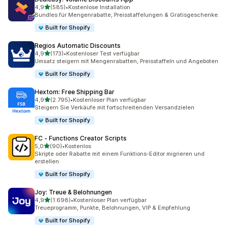
von 5 Sternen
4,9
(585)
•
Kostenlose Installation
585 Rezensionen insgesamt
Bundles für Mengenrabatte, Preisstaffelungen & Gratisgeschenke.
Built for Shopify
Regios Automatic Discounts
von 5 Sternen
4,9
(173)
•
Kostenloser Test verfügbar
173 Rezensionen insgesamt
Umsatz steigern mit Mengenrabatten, Preisstaffeln und Angeboten
Built for Shopify
Hextom: Free Shipping Bar
von 5 Sternen
4,9
(2.795)
•
Kostenloser Plan verfügbar
2795 Rezensionen insgesamt
Steigern Sie Verkäufe mit fortschreitenden Versandzielen
Built for Shopify
FC ‑ Functions Creator Scripts
von 5 Sternen
5,0
(90)
•
Kostenlos
90 Rezensionen insgesamt
Skripte oder Rabatte mit einem Funktions-Editor migrieren und
erstellen
Built for Shopify
Joy: Treue & Belohnungen
von 5 Sternen
4,9
(1.698)
•
Kostenloser Plan verfügbar
1698 Rezensionen insgesamt
Treueprogramm, Punkte, Belohnungen, VIP & Empfehlung
Built for Shopify