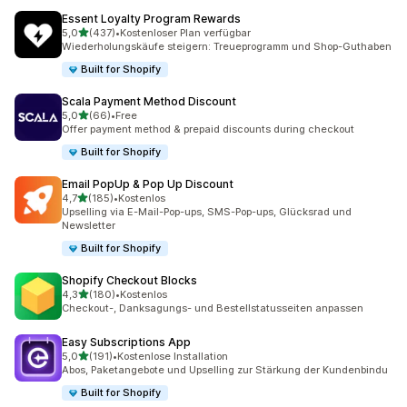
Essent Loyalty Program Rewards
von 5 Sternen
5,0
(437)
•
Kostenloser Plan verfügbar
437 Rezensionen insgesamt
Wiederholungskäufe steigern: Treueprogramm und Shop-Guthaben
Built for Shopify
Scala Payment Method Discount
von 5 Sternen
5,0
(66)
•
Free
66 Rezensionen insgesamt
Offer payment method & prepaid discounts during checkout
Built for Shopify
Email PopUp & Pop Up Discount
von 5 Sternen
4,7
(185)
•
Kostenlos
185 Rezensionen insgesamt
Upselling via E-Mail-Pop-ups, SMS-Pop-ups, Glücksrad und
Newsletter
Built for Shopify
Shopify Checkout Blocks
von 5 Sternen
4,3
(180)
•
Kostenlos
180 Rezensionen insgesamt
Checkout-, Danksagungs- und Bestellstatusseiten anpassen
Easy Subscriptions App
von 5 Sternen
5,0
(191)
•
Kostenlose Installation
191 Rezensionen insgesamt
Abos, Paketangebote und Upselling zur Stärkung der Kundenbindu
Built for Shopify