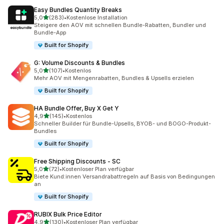
Easy Bundles Quantity Breaks
von 5 Sternen
5,0
(283)
•
Kostenlose Installation
283 Rezensionen insgesamt
Steigere den AOV mit schnellen Bundle-Rabatten, Bundler und
Bundle-App
Built for Shopify
G: Volume Discounts & Bundles
von 5 Sternen
5,0
(107)
•
Kostenlos
107 Rezensionen insgesamt
Mehr AOV mit Mengenrabatten, Bundles & Upsells erzielen
Built for Shopify
HA Bundle Offer, Buy X Get Y
von 5 Sternen
4,9
(145)
•
Kostenlos
145 Rezensionen insgesamt
Schneller Builder für Bundle-Upsells, BYOB- und BOGO-Produkt-
Bundles
Built for Shopify
Free Shipping Discounts ‑ SC
von 5 Sternen
5,0
(72)
•
Kostenloser Plan verfügbar
72 Rezensionen insgesamt
Biete Kund:innen Versandrabattregeln auf Basis von Bedingungen
an
Built for Shopify
RUBIX Bulk Price Editor
von 5 Sternen
4,9
(130)
•
Kostenloser Plan verfügbar