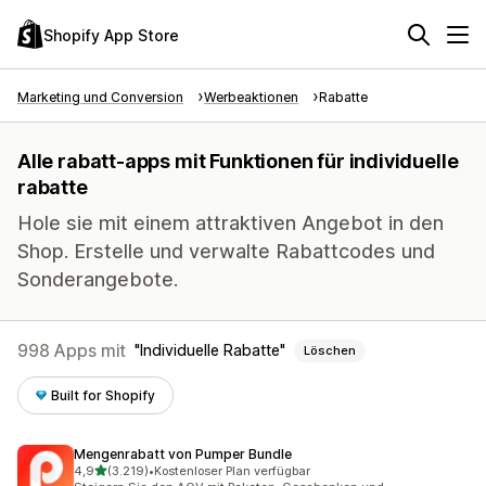
Shopify App Store
Marketing und Conversion
Werbeaktionen
Rabatte
Alle rabatt-apps mit Funktionen für individuelle
rabatte
Hole sie mit einem attraktiven Angebot in den
Shop. Erstelle und verwalte Rabattcodes und
Sonderangebote.
998 Apps mit
Individuelle Rabatte
Löschen
Built for Shopify
Mengenrabatt von Pumper Bundle
von 5 Sternen
4,9
(3.219)
•
Kostenloser Plan verfügbar
3219 Rezensionen insgesamt