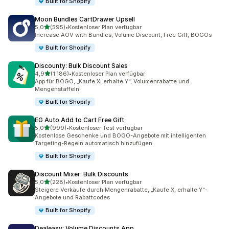
Built for Shopify
Moon Bundles CartDrawer Upsell
von 5 Sternen
5,0
(595)
•
Kostenloser Plan verfügbar
595 Rezensionen insgesamt
Increase AOV with Bundles, Volume Discount, Free Gift, BOGOs
Built for Shopify
Discounty: Bulk Discount Sales
von 5 Sternen
4,9
(1.186)
•
Kostenloser Plan verfügbar
1186 Rezensionen insgesamt
App für BOGO, „Kaufe X, erhalte Y“, Volumenrabatte und
Mengenstaffeln
Built for Shopify
EG Auto Add to Cart Free Gift
von 5 Sternen
5,0
(999)
•
Kostenloser Test verfügbar
999 Rezensionen insgesamt
Kostenlose Geschenke und BOGO-Angebote mit intelligenten
Targeting-Regeln automatisch hinzufügen
Built for Shopify
Discount Mixer: Bulk Discounts
von 5 Sternen
5,0
(228)
•
Kostenloser Plan verfügbar
228 Rezensionen insgesamt
Steigere Verkäufe durch Mengenrabatte, „Kaufe X, erhalte Y“-
Angebote und Rabattcodes
Built for Shopify
Dealeasy: Volume Discounts App