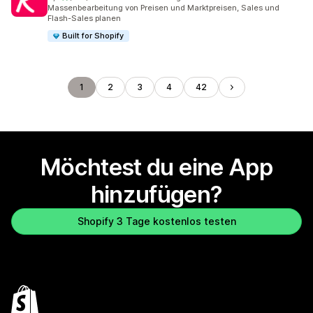
130 Rezensionen insgesamt
Massenbearbeitung von Preisen und Marktpreisen, Sales und
Flash-Sales planen
Built for Shopify
1
2
3
4
42
Möchtest du eine App
hinzufügen?
Shopify 3 Tage kostenlos testen