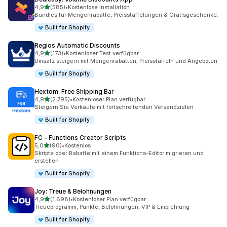
von 5 Sternen
4,9
(585)
•
Kostenlose Installation
585 Rezensionen insgesamt
Bundles für Mengenrabatte, Preisstaffelungen & Gratisgeschenke.
Built for Shopify
Regios Automatic Discounts
von 5 Sternen
4,9
(173)
•
Kostenloser Test verfügbar
173 Rezensionen insgesamt
Umsatz steigern mit Mengenrabatten, Preisstaffeln und Angeboten
Built for Shopify
Hextom: Free Shipping Bar
von 5 Sternen
4,9
(2.795)
•
Kostenloser Plan verfügbar
2795 Rezensionen insgesamt
Steigern Sie Verkäufe mit fortschreitenden Versandzielen
Built for Shopify
FC ‑ Functions Creator Scripts
von 5 Sternen
5,0
(90)
•
Kostenlos
90 Rezensionen insgesamt
Skripte oder Rabatte mit einem Funktions-Editor migrieren und
erstellen
Built for Shopify
Joy: Treue & Belohnungen
von 5 Sternen
4,9
(1.698)
•
Kostenloser Plan verfügbar
1698 Rezensionen insgesamt
Treueprogramm, Punkte, Belohnungen, VIP & Empfehlung
Built for Shopify