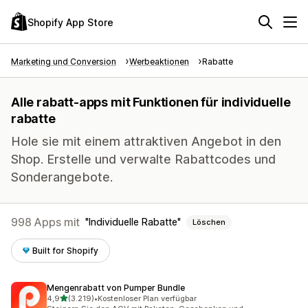
Shopify App Store
Marketing und Conversion
Werbeaktionen
Rabatte
Alle rabatt-apps mit Funktionen für individuelle
rabatte
Hole sie mit einem attraktiven Angebot in den
Shop. Erstelle und verwalte Rabattcodes und
Sonderangebote.
998 Apps mit
Individuelle Rabatte
Löschen
Built for Shopify
Mengenrabatt von Pumper Bundle
von 5 Sternen
4,9
(3.219)
•
Kostenloser Plan verfügbar
3219 Rezensionen insgesamt