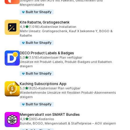
Steigern Sie den AOV mit Paketen, Geschenken und
Mengenrabatte
Built for Shopify
Kite Rabatte, Gratisgeschenk
von 5 Sternen
4,9
(1.018)
•
Kostenlose Installation
1018 Rezensionen insgesamt
Mehr Umsatz: Gratisgeschenk, Kauf X bekomme Y, BOGO &
Rabatte
Built for Shopify
DECO Product Labels & Badges
von 5 Sternen
5,0
(1.516)
•
Kostenloser Plan verfügbar
1516 Rezensionen insgesamt
Umsätze mit Produkt-Labels, Produkt-Badges und Rabatten
steigern
Built for Shopify
Kaching Subscriptions App
von 5 Sternen
5,0
(825)
•
Kostenloser Plan verfügbar
825 Rezensionen insgesamt
Wiederkehrende Umsätze mit flexiblen Produkt-Abonnements
steigern
Built for Shopify
Mengenrabatt von SMART Bundles
von 5 Sternen
4,9
(265)
•
Kostenlos
265 Rezensionen insgesamt
Bundle, BOGO, Mengenrabatt & Staffelpreise – AOV steigern