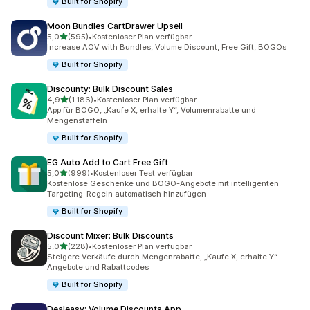
Built for Shopify
Moon Bundles CartDrawer Upsell
von 5 Sternen
5,0
(595)
•
Kostenloser Plan verfügbar
595 Rezensionen insgesamt
Increase AOV with Bundles, Volume Discount, Free Gift, BOGOs
Built for Shopify
Discounty: Bulk Discount Sales
von 5 Sternen
4,9
(1.186)
•
Kostenloser Plan verfügbar
1186 Rezensionen insgesamt
App für BOGO, „Kaufe X, erhalte Y“, Volumenrabatte und
Mengenstaffeln
Built for Shopify
EG Auto Add to Cart Free Gift
von 5 Sternen
5,0
(999)
•
Kostenloser Test verfügbar
999 Rezensionen insgesamt
Kostenlose Geschenke und BOGO-Angebote mit intelligenten
Targeting-Regeln automatisch hinzufügen
Built for Shopify
Discount Mixer: Bulk Discounts
von 5 Sternen
5,0
(228)
•
Kostenloser Plan verfügbar
228 Rezensionen insgesamt
Steigere Verkäufe durch Mengenrabatte, „Kaufe X, erhalte Y“-
Angebote und Rabattcodes
Built for Shopify
Dealeasy: Volume Discounts App