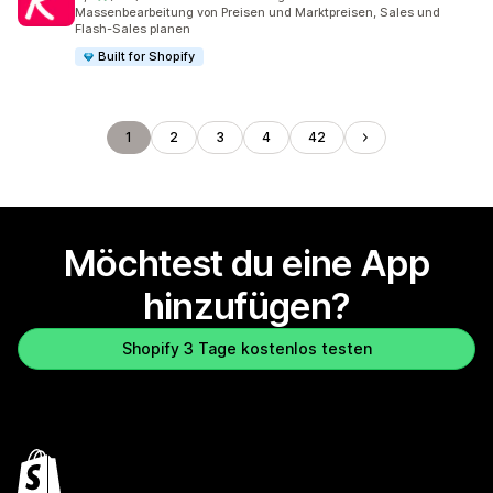
130 Rezensionen insgesamt
Massenbearbeitung von Preisen und Marktpreisen, Sales und
Flash-Sales planen
Built for Shopify
1
2
3
4
42
Möchtest du eine App
hinzufügen?
Shopify 3 Tage kostenlos testen