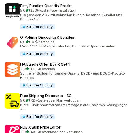
Easy Bundles Quantity Breaks
von 5 Sternen
5,0
(283)
•
Kostenlose Installation
283 Rezensionen insgesamt
Steigere den AOV mit schnellen Bundle-Rabatten, Bundler und
Bundle-App
Built for Shopify
G: Volume Discounts & Bundles
von 5 Sternen
5,0
(107)
•
Kostenlos
107 Rezensionen insgesamt
Mehr AOV mit Mengenrabatten, Bundles & Upsells erzielen
Built for Shopify
HA Bundle Offer, Buy X Get Y
von 5 Sternen
4,9
(145)
•
Kostenlos
145 Rezensionen insgesamt
Schneller Builder für Bundle-Upsells, BYOB- und BOGO-Produkt-
Bundles
Built for Shopify
Free Shipping Discounts ‑ SC
von 5 Sternen
5,0
(72)
•
Kostenloser Plan verfügbar
72 Rezensionen insgesamt
Biete Kund:innen Versandrabattregeln auf Basis von Bedingungen
an
Built for Shopify
RUBIX Bulk Price Editor
von 5 Sternen
4,9
(130)
•
Kostenloser Plan verfügbar