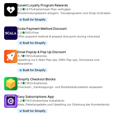
Essent Loyalty Program Rewards
von 5 Sternen
5,0
(437)
•
Kostenloser Plan verfügbar
437 Rezensionen insgesamt
Wiederholungskäufe steigern: Treueprogramm und Shop-Guthaben
Built for Shopify
Scala Payment Method Discount
von 5 Sternen
5,0
(66)
•
Free
66 Rezensionen insgesamt
Offer payment method & prepaid discounts during checkout
Built for Shopify
Email PopUp & Pop Up Discount
von 5 Sternen
4,7
(185)
•
Kostenlos
185 Rezensionen insgesamt
Upselling via E-Mail-Pop-ups, SMS-Pop-ups, Glücksrad und
Newsletter
Built for Shopify
Shopify Checkout Blocks
von 5 Sternen
4,3
(180)
•
Kostenlos
180 Rezensionen insgesamt
Checkout-, Danksagungs- und Bestellstatusseiten anpassen
Easy Subscriptions App
von 5 Sternen
5,0
(191)
•
Kostenlose Installation
191 Rezensionen insgesamt
Abos, Paketangebote und Upselling zur Stärkung der Kundenbindu
Built for Shopify