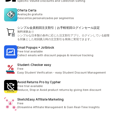
Specific Volume Discounts and Collection Sorting
Oferta Certa
Avaliação gratuita
Descontos personalizados por segmentos
シンプル会員初回注文割引｜お手軽初回ログインセール設定
無料体験あり
シンプルな日本製の条件に応じた注文割引アプリ。ログインしている顧客
を対象とした初回購入時の注文割引を簡単に実現できます。
Email Popups • Jotblock
Free trial available
Collect emails with discount popups & revenue tracking
Student‑Checker easy
Free
Easy Student Verification - easy Student Discount Management
Avoid Returns Pro by Cypher
Free trial available
Reduce, Stop or Avoid product returns by giving item discount
SketchEasy Affiliate Marketing
Free
Streamline Affiliate Management & Gain Real-Time Insights