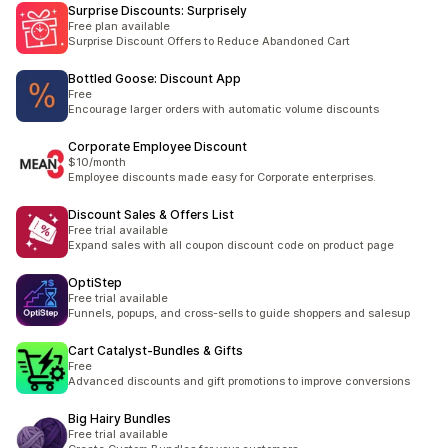
Surprise Discounts: Surprisely
Free plan available
Surprise Discount Offers to Reduce Abandoned Cart
Bottled Goose: Discount App
Free
Encourage larger orders with automatic volume discounts
Corporate Employee Discount
$10/month
Employee discounts made easy for Corporate enterprises.
Discount Sales & Offers List
Free trial available
Expand sales with all coupon discount code on product page
OptiStep
Free trial available
Funnels, popups, and cross-sells to guide shoppers and salesup
Cart Catalyst‑Bundles & Gifts
Free
Advanced discounts and gift promotions to improve conversions
Big Hairy Bundles
Free trial available