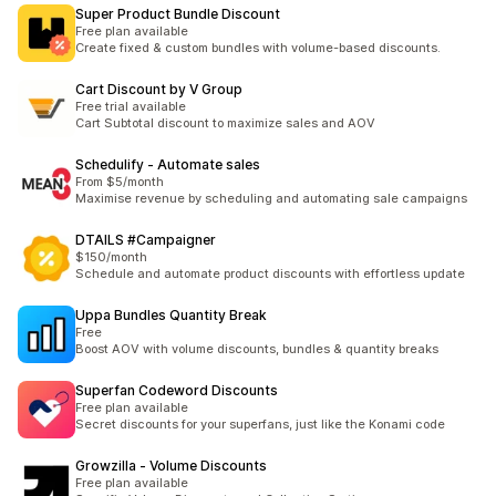
Super Product Bundle Discount
Free plan available
Create fixed & custom bundles with volume-based discounts.
Cart Discount by V Group
Free trial available
Cart Subtotal discount to maximize sales and AOV
Schedulify ‑ Automate sales
From $5/month
Maximise revenue by scheduling and automating sale campaigns
DTAILS #Campaigner
$150/month
Schedule and automate product discounts with effortless update
Uppa Bundles Quantity Break
Free
Boost AOV with volume discounts, bundles & quantity breaks
Superfan Codeword Discounts
Free plan available
Secret discounts for your superfans, just like the Konami code
Growzilla ‑ Volume Discounts
Free plan available