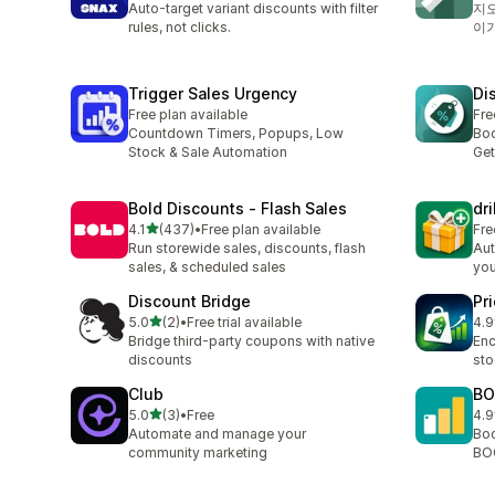
Auto-target variant discounts with filter
지오
rules, not clicks.
이
Trigger Sales Urgency
Di
Free plan available
Fre
Countdown Timers, Popups, Low
Boo
Stock & Sale Automation
Get
Bold Discounts ‑ Flash Sales
dri
별 5개 중
4.1
(437)
•
Free plan available
Fre
총 리뷰 437개
Run storewide sales, discounts, flash
Aut
sales, & scheduled sales
you
Discount Bridge
Pr
별 5개 중
5.0
(2)
•
Free trial available
4.9
총 리뷰 2개
총 
Bridge third-party coupons with native
Enc
discounts
sto
Club
BO
별 5개 중
5.0
(3)
•
Free
4.9
총 리뷰 3개
총 
Automate and manage your
Boo
community marketing
BOG