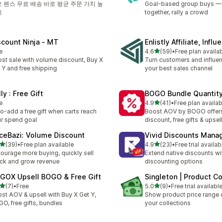
 펜스 무료 배송 바로 평균 주문 가치 높
Goal-based group buys —
기
together, rally a crowd
scount Ninja ‑ MT
Enlistly Affiliate, Influ
별 5개 중
e
4.6
(59)
•
Free plan availa
총 리뷰 59개
st sale with volume discount, Buy X
Turn customers and influen
 Y and free shipping
your best sales channel
lly : Free Gift
BOGO Bundle Quantity
별 5개 중
e
4.9
(41)
•
Free plan availab
총 리뷰 41개
o-add a free gift when carts reach
Boost AOV by BOGO offer
r spend goal
discount, free gifts & upsel
iceBazi: Volume Discount
Vivid Discounts Mana
별 5개 중
별 5개 중
(39)
•
Free plan available
4.9
(23)
•
Free trial availab
리뷰 39개
총 리뷰 23개
ourage more buying, quickly sell
Extend native discounts w
ck and grow revenue
discounting options
GOX Upsell BOGO & Free Gift
Singleton | Product C
별 5개 중
별 5개 중
(7)
•
Free
5.0
(9)
•
Free trial availabl
리뷰 7개
총 리뷰 9개
st AOV & upsell with Buy X Get Y,
Show product price range d
O, free gifts, bundles
your collections