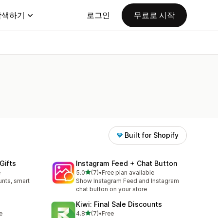
탐색하기
로그인
무료로 시작
Built for Shopify
Gifts
Instagram Feed + Chat Button
별 5개 중
e
5.0
(7)
•
Free plan available
총 리뷰 7개
unts, smart
Show Instagram Feed and Instagram
chat button on your store
Kiwi: Final Sale Discounts
별 5개 중
e
4.8
(7)
•
Free
총 리뷰 7개