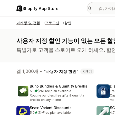
Shopify App Store
마케팅 및 전환
프로모션
할인
사용자 지정 할인 기능이 있는 모든 할
특별가로 고객을 스토어로 오게 하세요. 할인
앱 1,000개 -
사용자 지정 할인
지우기
Buno Bundles & Quantity Breaks
Di
별 5개 중
5.0
(2)
•
Free plan available
Fre
총 리뷰 2개
Routine bundles, free gifts & quantity
Cap
breaks on any theme.
max
Snax: Variant Discounts
SC
별 5개 중
5.0
(1)
•
Free plan available
4.7
총 리뷰 1개
총 