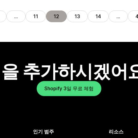
…
11
12
13
14
…
을 추가하시겠어
Shopify 3일 무료 체험
인기 범주
리소스