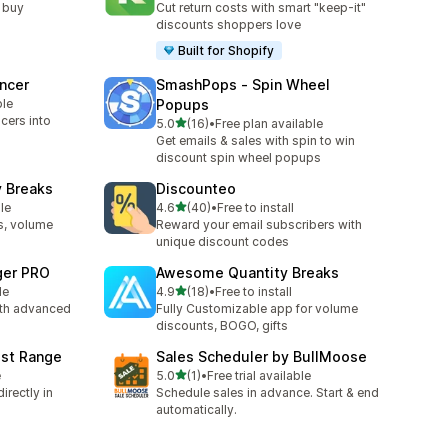
 buy
Cut return costs with smart "keep-it"
discounts shoppers love
Built for Shopify
encer
SmashPops ‑ Spin Wheel
ble
Popups
cers into
별 5개 중
5.0
(16)
•
Free plan available
총 리뷰 16개
Get emails & sales with spin to win
discount spin wheel popups
 Breaks
Discounteo
별 5개 중
le
4.6
(40)
•
Free to install
총 리뷰 40개
s, volume
Reward your email subscribers with
l
unique discount codes
ger PRO
Awesome Quantity Breaks
별 5개 중
le
4.9
(18)
•
Free to install
총 리뷰 18개
ith advanced
Fully Customizable app for volume
discounts, BOGO, gifts
ost Range
Sales Scheduler by BullMoose
별 5개 중
e
5.0
(1)
•
Free trial available
총 리뷰 1개
irectly in
Schedule sales in advance. Start & end
automatically.