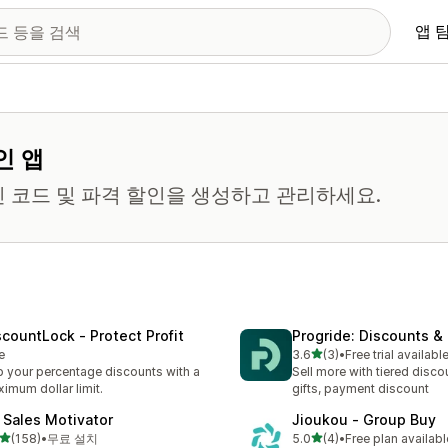
앱 
인 앱
 코드 및 파격 할인을 생성하고 관리하세요.
scountLock ‑ Protect Profit
Progride: Discounts & 
별 5개 중
e
3.6
(3)
•
Free trial availabl
총 리뷰 3개
 your percentage discounts with a
Sell more with tiered disco
imum dollar limit.
gifts, payment discount
 Sales Motivator
Jioukou ‑ Group Buy
별 5개 중
별 5개 중
(158)
•
무료 설치
5.0
(4)
•
Free plan availabl
리뷰 158개
총 리뷰 4개