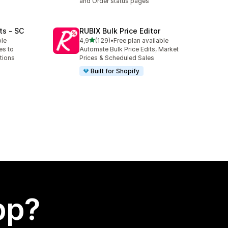
and Order status pages
ts ‑ SC
RUBIX Bulk Price Editor
av 5 stjerner
ble
4,9
(129)
•
Free plan available
Totalt 129 omtaler
es to
Automate Bulk Price Edits, Market
tions
Prices & Scheduled Sales
Built for Shopify
app?