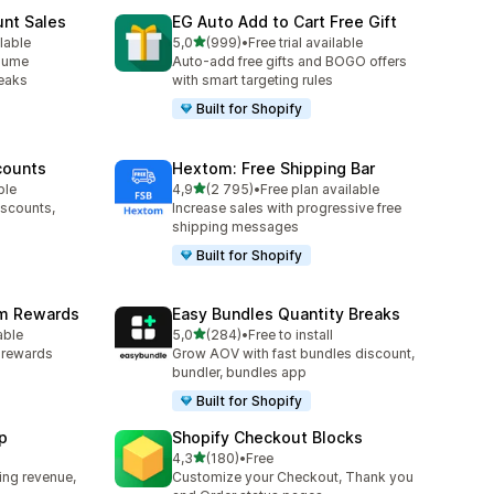
unt Sales
EG Auto Add to Cart Free Gift
av 5 stjerner
lable
5,0
(999)
•
Free trial available
Totalt 999 omtaler
olume
Auto-add free gifts and BOGO offers
reaks
with smart targeting rules
Built for Shopify
counts
Hextom: Free Shipping Bar
av 5 stjerner
ble
4,9
(2 795)
•
Free plan available
Totalt 2795 omtaler
iscounts,
Increase sales with progressive free
shipping messages
Built for Shopify
am Rewards
Easy Bundles Quantity Breaks
av 5 stjerner
able
5,0
(284)
•
Free to install
Totalt 284 omtaler
y rewards
Grow AOV with fast bundles discount,
bundler, bundles app
Built for Shopify
p
Shopify Checkout Blocks
av 5 stjerner
4,3
(180)
•
Free
Totalt 180 omtaler
ing revenue,
Customize your Checkout, Thank you