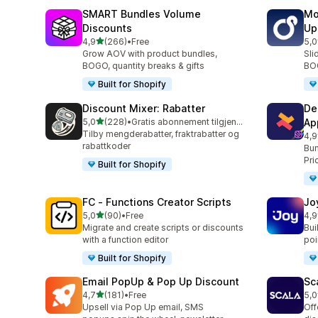
SMART Bundles Volume
Mo
Discounts
Up
av 5 stjerner
4,9
(266)
•
Free
5,0
Totalt 266 omtaler
Tot
Grow AOV with product bundles,
Sli
BOGO, quantity breaks & gifts
BOG
Built for Shopify
Discount Mixer: Rabatter
De
av 5 stjerner
5,0
(228)
•
Gratis abonnement tilgjengelig
Ap
Totalt 228 omtaler
Tilby mengderabatter, fraktrabatter og
4,9
Tot
rabattkoder
Bun
Pri
Built for Shopify
FC ‑ Functions Creator Scripts
Jo
av 5 stjerner
5,0
(90)
•
Free
4,9
Totalt 90 omtaler
Tot
Migrate and create scripts or discounts
Bui
with a function editor
poin
Built for Shopify
Email PopUp & Pop Up Discount
Sc
av 5 stjerner
4,7
(181)
•
Free
5,0
Totalt 181 omtaler
Tot
Upsell via Pop Up email, SMS
Off