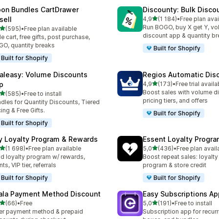
on Bundles CartDrawer
Discounty: Bulk Disco
av 5 stjerner
sell
4,9
(1 184)
•
Free plan avai
Totalt 1184 omtaler
Run BOGO, buy X get Y, v
av 5 stjerner
(595)
•
Free plan available
alt 595 omtaler
discount app & quantity b
de cart, free gifts, post purchase,
O, quantity breaks
Built for Shopify
Built for Shopify
aleasy: Volume Discounts
Regios Automatic Dis
av 5 stjerner
p
4,9
(173)
•
Free trial availa
Totalt 173 omtaler
Boost sales with volume d
av 5 stjerner
(585)
•
Free to install
alt 585 omtaler
pricing tiers, and offers
dles for Quantity Discounts, Tiered
cing & Free Gifts.
Built for Shopify
Built for Shopify
y Loyalty Program & Rewards
Essent Loyalty Progr
av 5 stjerner
av 5 stjerner
(1 698)
•
Free plan available
5,0
(436)
•
Free plan avail
alt 1698 omtaler
Totalt 436 omtaler
ld loyalty program w/ rewards,
Boost repeat sales: loyalt
ts, VIP tier, referrals
program & store credit
Built for Shopify
Built for Shopify
ala Payment Method Discount
Easy Subscriptions Ap
av 5 stjerner
av 5 stjerner
(66)
•
Free
5,0
(191)
•
Free to install
alt 66 omtaler
Totalt 191 omtaler
er payment method & prepaid
Subscription app for recurr