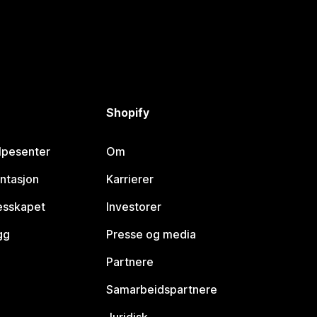
Shopify
lpesenter
Om
ntasjon
Karrierer
lesskapet
Investorer
gg
Presse og media
Partnere
Samarbeidspartnere