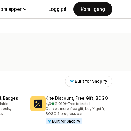
nom apper
Logg på
Kom i gang
Built for Shopify
& Badges
Kite Discount, Free Gift, BOGO
av 5 stjerner
lable
4,9
(1 019)
•
Free to install
Totalt 1019 omtaler
labels,
Convert more: free gift, buy X get Y,
ts
BOGO & progress bar
Built for Shopify