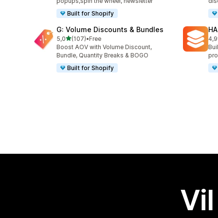
popups,spin the wheel, newsletter
dis
Built for Shopify
G: Volume Discounts & Bundles
HA
av 5 stjerner
5,0
(107)
•
Free
4,9
Totalt 107 omtaler
Tot
Boost AOV with Volume Discount,
Bui
Bundle, Quantity Breaks & BOGO
pro
Built for Shopify
Vil