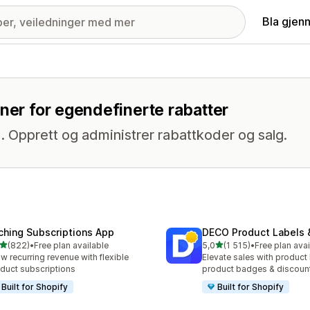
Bla gjen
oner for egendefinerte rabatter
. Opprett og administrer rabattkoder og salg.
ching Subscriptions App
DECO Product Labels 
av 5 stjerner
av 5 stjerner
(822)
•
Free plan available
5,0
(1 515)
•
Free plan avai
alt 822 omtaler
Totalt 1515 omtaler
w recurring revenue with flexible
Elevate sales with product 
duct subscriptions
product badges & discoun
Built for Shopify
Built for Shopify