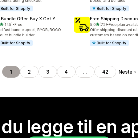
counts during checkout
boxes, and bundles
Built for Shopify
Built for Shopify
 Bundle Offer, Buy X Get Y
Free Shipping Discoun
av 5 stjerner
av 5 stjerner
(145)
•
Free
5,0
(72)
•
Free plan availa
alt 145 omtaler
Totalt 72 omtaler
ld fast bundle upsell, BYOB, BOGO
Offer shipping discount rul
duct bundle builder
customers based on condi
Built for Shopify
Built for Shopify
Neste
1
2
3
4
…
42
 du legge til en 