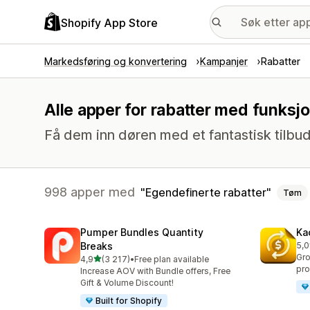
Shopify App Store
Markedsføring og konvertering
Kampanjer
Rabatter
Alle apper for rabatter med funksj
Få dem inn døren med et fantastisk tilbud
998 apper med
Egendefinerte rabatter
Tøm
Pumper Bundles Quantity
Ka
Breaks
5,0
Tot
Gro
av 5 stjerner
4,9
(3 217)
•
Free plan available
Totalt 3217 omtaler
pro
Increase AOV with Bundle offers, Free
Gift & Volume Discount!
Built for Shopify