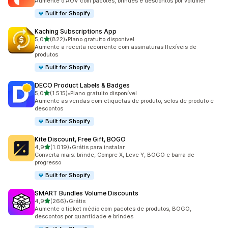
Aumente o AOV com pacotes, brindes e descontos por volume!
Built for Shopify
Kaching Subscriptions App
de 5 estrelas
5,0
(822)
•
Plano gratuito disponível
822 avaliações ao todo
Aumente a receita recorrente com assinaturas flexíveis de
produtos
Built for Shopify
DECO Product Labels & Badges
de 5 estrelas
5,0
(1.515)
•
Plano gratuito disponível
1515 avaliações ao todo
Aumente as vendas com etiquetas de produto, selos de produto e
descontos
Built for Shopify
Kite Discount, Free Gift, BOGO
de 5 estrelas
4,9
(1.019)
•
Grátis para instalar
1019 avaliações ao todo
Converta mais: brinde, Compre X, Leve Y, BOGO e barra de
progresso
Built for Shopify
SMART Bundles Volume Discounts
de 5 estrelas
4,9
(266)
•
Grátis
266 avaliações ao todo
Aumente o ticket médio com pacotes de produtos, BOGO,
descontos por quantidade e brindes