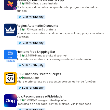
de 5 estrelas
4,9
(585)
•
Grátis para instalar
585 avaliações ao todo
Combos para descontos por quantidade, preços escalonados e
brindes.
Built for Shopify
Regios Automatic Discounts
de 5 estrelas
4,9
(173)
•
Avaliação gratuita
173 avaliações ao todo
Impulsione as vendas com descontos por volume, preços em níveis
e ofertas
Built for Shopify
Hextom: Free Shipping Bar
de 5 estrelas
4,9
(2.795)
•
Plano gratuito disponível
2795 avaliações ao todo
Aumente as vendas com mensagens de metas de envio
Built for Shopify
FC ‑ Functions Creator Scripts
de 5 estrelas
5,0
(90)
•
Grátis
90 avaliações ao todo
Migre e crie scripts ou descontos com um editor de funções
Built for Shopify
Joy: Recompensas e Fidelidade
de 5 estrelas
4,9
(1.698)
•
Plano gratuito disponível
1698 avaliações ao todo
Programa de fidelidade, pontos, prêmios, VIP, indicações