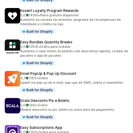
Built for Shopify
Essent Loyalty Program Rewards
de 5 estrelas
5,0
(436)
•
Plano gratuito disponível
436 avaliações ao todo
Aumente as vendas recorrentes: programa de recompensas de
fidelidade e crédito na loja
Built for Shopify
Easy Bundles Quantity Breaks
de 5 estrelas
5,0
(284)
•
Grátis para instalar
284 avaliações ao todo
Aumente o valor médio do pedido com descontos rápidos, criador de
pacotes e app de pacotes
Built for Shopify
Email PopUp & Pop Up Discount
de 5 estrelas
4,7
(181)
•
Grátis
181 avaliações ao todo
Upsell via pop-up de e-mail, pop-ups de SMS, roleta e newsletter
Built for Shopify
Scala Desconto Pix e Boleto
de 5 estrelas
5,0
(66)
•
Grátis
66 avaliações ao todo
Mostre desconto no pix, boleto ou outro meio de pagamento
Built for Shopify
Easy Subscriptions App
de 5 estrelas
5,0
(191)
•
Grátis para instalar