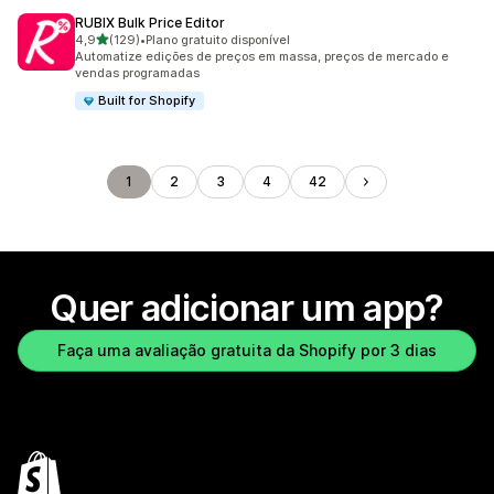
RUBIX Bulk Price Editor
de 5 estrelas
4,9
(129)
•
Plano gratuito disponível
129 avaliações ao todo
Automatize edições de preços em massa, preços de mercado e
vendas programadas
Built for Shopify
1
2
3
4
42
Quer adicionar um app?
Faça uma avaliação gratuita da Shopify por 3 dias