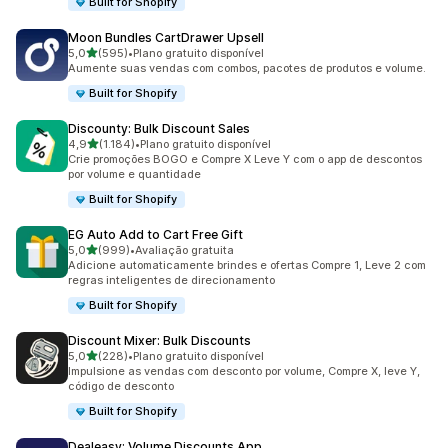
Built for Shopify
Moon Bundles CartDrawer Upsell
de 5 estrelas
5,0
(595)
•
Plano gratuito disponível
595 avaliações ao todo
Aumente suas vendas com combos, pacotes de produtos e volume.
Built for Shopify
Discounty: Bulk Discount Sales
de 5 estrelas
4,9
(1.184)
•
Plano gratuito disponível
1184 avaliações ao todo
Crie promoções BOGO e Compre X Leve Y com o app de descontos
por volume e quantidade
Built for Shopify
EG Auto Add to Cart Free Gift
de 5 estrelas
5,0
(999)
•
Avaliação gratuita
999 avaliações ao todo
Adicione automaticamente brindes e ofertas Compre 1, Leve 2 com
regras inteligentes de direcionamento
Built for Shopify
Discount Mixer: Bulk Discounts
de 5 estrelas
5,0
(228)
•
Plano gratuito disponível
228 avaliações ao todo
Impulsione as vendas com desconto por volume, Compre X, leve Y,
código de desconto
Built for Shopify
Dealeasy: Volume Discounts App