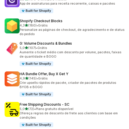
191 avaliações ao todo
App de assinaturas para receita recorrente, caixas e pacotes
Built for Shopify
Shopify Checkout Blocks
de 5 estrelas
4,3
(180)
•
Grátis
180 avaliações ao todo
Personalize as páginas de checkout, de agradecimento e de status
do pedido
G: Volume Discounts & Bundles
de 5 estrelas
5,0
(107)
•
Grátis
107 avaliações ao todo
Aumente o ticket médio com desconto por volume, pacotes, faixas
de quantidade e BOGO
Built for Shopify
HA Bundle Offer, Buy X Get Y
de 5 estrelas
4,9
(145)
•
Grátis
145 avaliações ao todo
Crie upsells rápidos de pacote, criador de pacotes de produtos
BYOB e BOGO
Built for Shopify
Free Shipping Discounts ‑ SC
de 5 estrelas
5,0
(72)
•
Plano gratuito disponível
72 avaliações ao todo
Ofereça regras de desconto de frete aos clientes com base em
condições
Built for Shopify