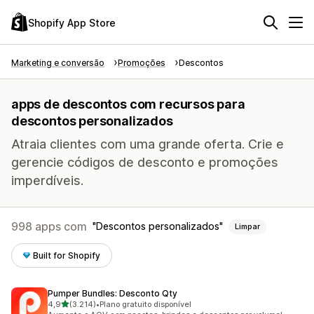
Shopify App Store
Marketing e conversão
Promoções
Descontos
apps de descontos com recursos para
descontos personalizados
Atraia clientes com uma grande oferta. Crie e
gerencie códigos de desconto e promoções
imperdíveis.
998 apps com
Descontos personalizados
Limpar
Built for Shopify
Pumper Bundles: Desconto Qty
de 5 estrelas
4,9
(3.214)
•
Plano gratuito disponível
3214 avaliações ao todo