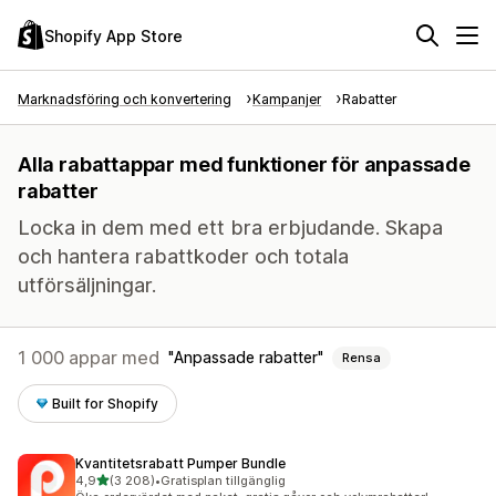
Shopify App Store
Marknadsföring och konvertering
Kampanjer
Rabatter
Alla rabattappar med funktioner för anpassade
rabatter
Locka in dem med ett bra erbjudande. Skapa
och hantera rabattkoder och totala
utförsäljningar.
1 000 appar med
Anpassade rabatter
Rensa
Built for Shopify
Kvantitetsrabatt Pumper Bundle
av 5 stjärnor
4,9
(3 208)
•
Gratisplan tillgänglig
3208 recensioner totalt