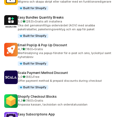
Migrera och skapa skript eller rabatter med en funktionsredigerare
Built for Shopify
Easy Bundles Quantity Breaks
av 5 stjärnor
5,0
(283)
•
Gratis att installera
283 recensioner totalt
Öka det genomsnittliga ordervärdet (AOV) med snabba
paketrabatter, paketeringsverktyg och en app för paket
Built for Shopify
Email PopUp & Pop Up Discount
av 5 stjärnor
4,7
(180)
•
Gratis
180 recensioner totalt
Merförsäljning via popup-fönster för e-post och sms, lyckohjul samt
nyhetsbrev
Built for Shopify
Scala Payment Method Discount
av 5 stjärnor
5,0
(66)
•
Free
66 recensioner totalt
Offer payment method & prepaid discounts during checkout
Built for Shopify
Shopify Checkout Blocks
av 5 stjärnor
4,3
(180)
•
Gratis
180 recensioner totalt
Anpassa kassan, tacksidan och orderstatussidan
Easy Subscriptions App