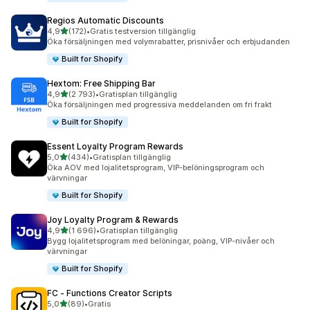
Regios Automatic Discounts
av 5 stjärnor
4,9
(172)
•
Gratis testversion tillgänglig
172 recensioner totalt
Öka försäljningen med volymrabatter, prisnivåer och erbjudanden
Built for Shopify
Hextom: Free Shipping Bar
av 5 stjärnor
4,9
(2 793)
•
Gratisplan tillgänglig
2793 recensioner totalt
Öka försäljningen med progressiva meddelanden om fri frakt
Built for Shopify
Essent Loyalty Program Rewards
av 5 stjärnor
5,0
(434)
•
Gratisplan tillgänglig
434 recensioner totalt
Öka AOV med lojalitetsprogram, VIP-belöningsprogram och
värvningar
Built for Shopify
Joy Loyalty Program & Rewards
av 5 stjärnor
4,9
(1 696)
•
Gratisplan tillgänglig
1696 recensioner totalt
Bygg lojalitetsprogram med belöningar, poäng, VIP-nivåer och
värvningar
Built for Shopify
FC ‑ Functions Creator Scripts
av 5 stjärnor
5,0
(89)
•
Gratis
89 recensioner totalt