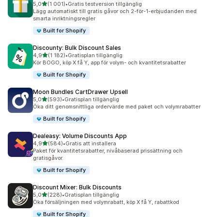
av 5 stjärnor
5,0
(1 001)
•
Gratis testversion tillgänglig
1001 recensioner totalt
Lägg automatiskt till gratis gåvor och 2-för-1-erbjudanden med
smarta inriktningsregler
Built for Shopify
Discounty: Bulk Discount Sales
av 5 stjärnor
4,9
(1 182)
•
Gratisplan tillgänglig
1182 recensioner totalt
Kör BOGO, köp X få Y, app för volym- och kvantitetsrabatter
Built for Shopify
Moon Bundles CartDrawer Upsell
av 5 stjärnor
5,0
(593)
•
Gratisplan tillgänglig
593 recensioner totalt
Öka ditt genomsnittliga ordervärde med paket och volymrabatter
Built for Shopify
Dealeasy: Volume Discounts App
av 5 stjärnor
4,9
(584)
•
Gratis att installera
584 recensioner totalt
Paket för kvantitetsrabatter, nivåbaserad prissättning och
gratisgåvor.
Built for Shopify
Discount Mixer: Bulk Discounts
av 5 stjärnor
5,0
(228)
•
Gratisplan tillgänglig
228 recensioner totalt
Öka försäljningen med volymrabatt, köp X få Y, rabattkod
Built for Shopify