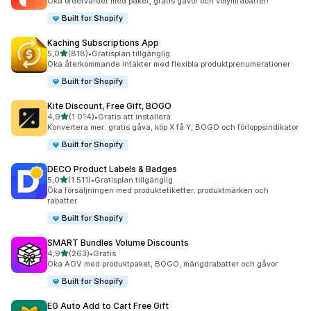
Öka ordervärdet med paket, gratis gåvor och volymrabatter!
Built for Shopify
Kaching Subscriptions App
av 5 stjärnor
5,0
(818)
•
Gratisplan tillgänglig
818 recensioner totalt
Öka återkommande intäkter med flexibla produktprenumerationer
Built for Shopify
Kite Discount, Free Gift, BOGO
av 5 stjärnor
4,9
(1 014)
•
Gratis att installera
1014 recensioner totalt
Konvertera mer: gratis gåva, köp X få Y, BOGO och förloppsindikator
Built for Shopify
DECO Product Labels & Badges
av 5 stjärnor
5,0
(1 511)
•
Gratisplan tillgänglig
1511 recensioner totalt
Öka försäljningen med produktetiketter, produktmärken och
rabatter
Built for Shopify
SMART Bundles Volume Discounts
av 5 stjärnor
4,9
(263)
•
Gratis
263 recensioner totalt
Öka AOV med produktpaket, BOGO, mängdrabatter och gåvor
Built for Shopify
EG Auto Add to Cart Free Gift