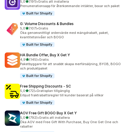
av 5 stjärnor
5,0
(191)
•
Gratis att installera
191 recensioner totalt
Prenumerationsapp för återkommande intäkter, boxar och paket
Built for Shopify
G: Volume Discounts & Bundles
av 5 stjärnor
5,0
(107)
•
Gratis
107 recensioner totalt
Öka genomsnittligt ordervärde med mängdrabatt, paket,
kvantitetsnivåer och BOGO
Built for Shopify
HA Bundle Offer, Buy X Get Y
av 5 stjärnor
4,9
(145)
•
Gratis
145 recensioner totalt
Paketbyggare för att snabbt skapa merförsäljning, BYOB, BOGO
och produktpaket
Built for Shopify
Free Shipping Discounts ‑ SC
av 5 stjärnor
5,0
(72)
•
Gratisplan tillgänglig
72 recensioner totalt
Erbjud fraktrabattsregler till kunder baserat på villkor
Built for Shopify
AOV Free Gift BOGO Buy X Get Y
av 5 stjärnor
5,0
(792)
•
Gratis att installera
792 recensioner totalt
Öka AOV med Free Gift With Purchase, Buy One Get One och
rabatter