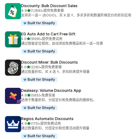
Discounty: Bulk Discount Sales
星（满分 5 星）
4.9
(1,186)
•
提供免费套餐
总共 1186 条评论
支持买一送一 (BOGO)、买 X 送 Y、多买多折和数量阶梯定价的折扣应用
Built for Shopify
EG Auto Add to Cart Free Gift
星（满分 5 星）
5.0
(999)
•
提供免费试用
总共 999 条评论
通过智能定位规则，自动添加免费赠品和买一送一优惠
Built for Shopify
Discount Mixer: Bulk Discounts
星（满分 5 星）
5.0
(228)
•
提供免费套餐
总共 228 条评论
通过批量折扣、买 X 送 Y、折扣码来提升销量
Built for Shopify
Dealeasy: Volume Discounts App
星（满分 5 星）
4.9
(585)
•
免费安装
总共 585 条评论
适用于数量折扣、分层定价和免费赠品的捆绑包。
Built for Shopify
Regios Automatic Discounts
星（满分 5 星）
4.9
(173)
•
提供免费试用
总共 173 条评论
通过数量折扣、分层定价和优惠活动提升销量
Built for Shopify