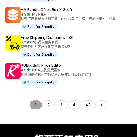
HA Bundle Offer, Buy X Get Y
星（满分 5 星）
4.9
(145)
•
免费
总共 145 条评论
快速打造捆绑包追加销售、BYOB 及买一送一产品捆绑包生成器
Built for Shopify
Free Shipping Discounts ‑ SC
星（满分 5 星）
5.0
(72)
•
提供免费套餐
总共 72 条评论
基于条件为客户提供运费折扣规则
Built for Shopify
RUBIX Bulk Price Editor
星（满分 5 星）
4.9
(130)
•
提供免费套餐
总共 130 条评论
批量编辑价格和市场价格，安排促销及限时促销
Built for Shopify
1
2
3
4
42