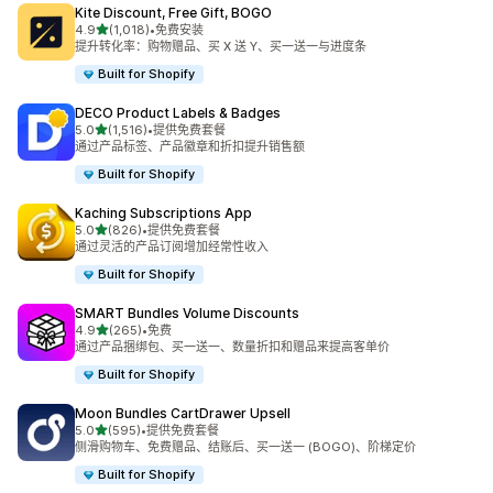
Kite Discount, Free Gift, BOGO
星（满分 5 星）
4.9
(1,018)
•
免费安装
总共 1018 条评论
提升转化率：购物赠品、买 X 送 Y、买一送一与进度条
Built for Shopify
DECO Product Labels & Badges
星（满分 5 星）
5.0
(1,516)
•
提供免费套餐
总共 1516 条评论
通过产品标签、产品徽章和折扣提升销售额
Built for Shopify
Kaching Subscriptions App
星（满分 5 星）
5.0
(826)
•
提供免费套餐
总共 826 条评论
通过灵活的产品订阅增加经常性收入
Built for Shopify
SMART Bundles Volume Discounts
星（满分 5 星）
4.9
(265)
•
免费
总共 265 条评论
通过产品捆绑包、买一送一、数量折扣和赠品来提高客单价
Built for Shopify
Moon Bundles CartDrawer Upsell
星（满分 5 星）
5.0
(595)
•
提供免费套餐
总共 595 条评论
侧滑购物车、免费赠品、结账后、买一送一 (BOGO)、阶梯定价
Built for Shopify