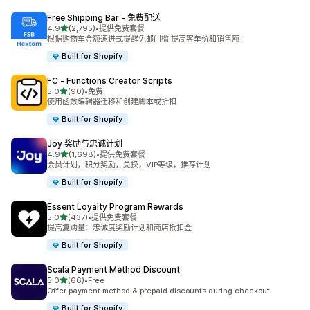
Free Shipping Bar ‑ 免费配送
星（满分 5 星）
4.9
(2,795)
•
提供免费套餐
总共 2795 条评论
根据购物车金额递进式提醒免邮门槛 提高客单价和销售额
Built for Shopify
FC ‑ Functions Creator Scripts
星（满分 5 星）
5.0
(90)
•
免费
总共 90 条评论
使用函数编辑器迁移和创建脚本或折扣
Built for Shopify
Joy 奖励与忠诚计划
星（满分 5 星）
4.9
(1,698)
•
提供免费套餐
总共 1698 条评论
会员计划，积分奖励，兑换，VIP等级，推荐计划
Built for Shopify
Essent Loyalty Program Rewards
星（满分 5 星）
5.0
(437)
•
提供免费套餐
总共 437 条评论
提高复购量：忠诚度奖励计划和商店抵扣金
Built for Shopify
Scala Payment Method Discount
星（满分 5 星）
5.0
(66)
•
Free
总共 66 条评论
Offer payment method & prepaid discounts during checkout
Built for Shopify