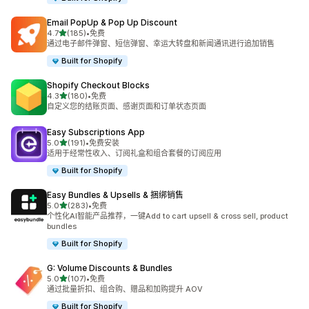
Email PopUp & Pop Up Discount
星（满分 5 星）
4.7
(185)
•
免费
总共 185 条评论
通过电子邮件弹窗、短信弹窗、幸运大转盘和新闻通讯进行追加销售
Built for Shopify
Shopify Checkout Blocks
星（满分 5 星）
4.3
(180)
•
免费
总共 180 条评论
自定义您的结账页面、感谢页面和订单状态页面
Easy Subscriptions App
星（满分 5 星）
5.0
(191)
•
免费安装
总共 191 条评论
适用于经常性收入、订阅礼盒和组合套餐的订阅应用
Built for Shopify
Easy Bundles & Upsells & 捆绑销售
星（满分 5 星）
5.0
(283)
•
免费
总共 283 条评论
个性化AI智能产品推荐，一键Add to cart upsell & cross sell, product
bundles
Built for Shopify
G: Volume Discounts & Bundles
星（满分 5 星）
5.0
(107)
•
免费
总共 107 条评论
通过批量折扣、组合购、赠品和加购提升 AOV
Built for Shopify