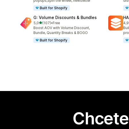
popups,spin the wheel, newsletter
dis
Built for Shopify
G: Volume Discounts & Bundles
HA
z 5 hvězd
5,0
(107)
•
Free
4,9
Celkový počet recenzí: 107
Cel
Boost AOV with Volume Discount,
Bui
Bundle, Quantity Breaks & BOGO
pro
Built for Shopify
Chcete 