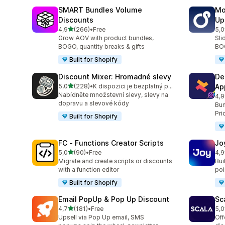
SMART Bundles Volume
Mo
Discounts
Up
z 5 hvězd
4,9
(266)
•
Free
5,0
Celkový počet recenzí: 266
Cel
Grow AOV with product bundles,
Sli
BOGO, quantity breaks & gifts
BOG
Built for Shopify
Discount Mixer: Hromadné slevy
De
z 5 hvězd
5,0
(228)
•
K dispozici je bezplatný plán
Ap
Celkový počet recenzí: 228
Nabídněte množstevní slevy, slevy na
4,9
Cel
dopravu a slevové kódy
Bun
Pri
Built for Shopify
FC ‑ Functions Creator Scripts
Jo
z 5 hvězd
5,0
(90)
•
Free
4,9
Celkový počet recenzí: 90
Cel
Migrate and create scripts or discounts
Bui
with a function editor
poin
Built for Shopify
Email PopUp & Pop Up Discount
Sc
z 5 hvězd
4,7
(181)
•
Free
5,0
Celkový počet recenzí: 181
Cel
Upsell via Pop Up email, SMS
Off