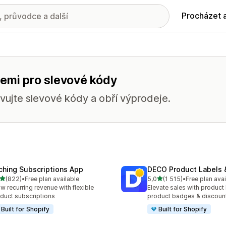
Procházet 
cemi pro slevové kódy
avujte slevové kódy a obří výprodeje.
ching Subscriptions App
DECO Product Labels 
z 5 hvězd
z 5 hvězd
(822)
•
Free plan available
5,0
(1 515)
•
Free plan avai
kový počet recenzí: 822
Celkový počet recenzí: 15
w recurring revenue with flexible
Elevate sales with product 
duct subscriptions
product badges & discoun
Built for Shopify
Built for Shopify