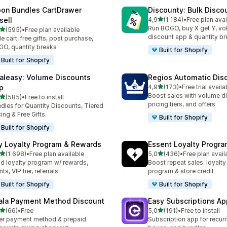
on Bundles CartDrawer
Discounty: Bulk Disco
z 5 hvězd
sell
4,9
(1 184)
•
Free plan avai
Celkový počet recenzí: 11
Run BOGO, buy X get Y, v
z 5 hvězd
(595)
•
Free plan available
kový počet recenzí: 595
discount app & quantity b
de cart, free gifts, post purchase,
O, quantity breaks
Built for Shopify
Built for Shopify
aleasy: Volume Discounts
Regios Automatic Dis
z 5 hvězd
p
4,9
(173)
•
Free trial availa
Celkový počet recenzí: 17
Boost sales with volume d
z 5 hvězd
(585)
•
Free to install
kový počet recenzí: 585
pricing tiers, and offers
dles for Quantity Discounts, Tiered
cing & Free Gifts.
Built for Shopify
Built for Shopify
y Loyalty Program & Rewards
Essent Loyalty Progr
z 5 hvězd
z 5 hvězd
(1 698)
•
Free plan available
5,0
(436)
•
Free plan avail
kový počet recenzí: 1698
Celkový počet recenzí: 43
ld loyalty program w/ rewards,
Boost repeat sales: loyalt
ts, VIP tier, referrals
program & store credit
Built for Shopify
Built for Shopify
ala Payment Method Discount
Easy Subscriptions Ap
z 5 hvězd
z 5 hvězd
(66)
•
Free
5,0
(191)
•
Free to install
kový počet recenzí: 66
Celkový počet recenzí: 191
er payment method & prepaid
Subscription app for recurr