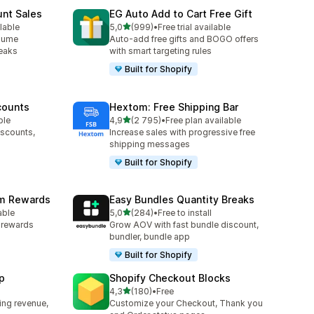
unt Sales
EG Auto Add to Cart Free Gift
z 5 hvězd
lable
5,0
(999)
•
Free trial available
84
Celkový počet recenzí: 999
olume
Auto-add free gifts and BOGO offers
reaks
with smart targeting rules
Built for Shopify
counts
Hextom: Free Shipping Bar
z 5 hvězd
ble
4,9
(2 795)
•
Free plan available
3
Celkový počet recenzí: 2795
iscounts,
Increase sales with progressive free
shipping messages
Built for Shopify
am Rewards
Easy Bundles Quantity Breaks
z 5 hvězd
able
5,0
(284)
•
Free to install
6
Celkový počet recenzí: 284
y rewards
Grow AOV with fast bundle discount,
bundler, bundle app
Built for Shopify
p
Shopify Checkout Blocks
z 5 hvězd
4,3
(180)
•
Free
Celkový počet recenzí: 180
ing revenue,
Customize your Checkout, Thank you