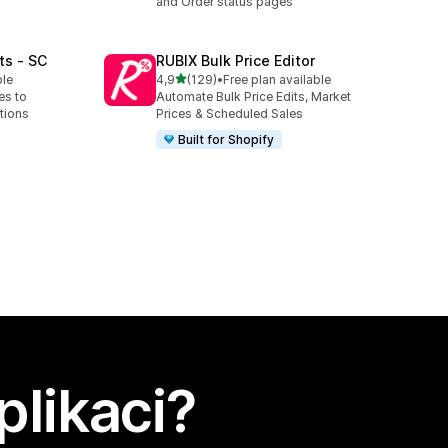
and Order status pages
ts ‑ SC
RUBIX Bulk Price Editor
z 5 hvězd
ble
4,9
(129)
•
Free plan available
Celkový počet recenzí: 129
es to
Automate Bulk Price Edits, Market
tions
Prices & Scheduled Sales
Built for Shopify
plikaci?