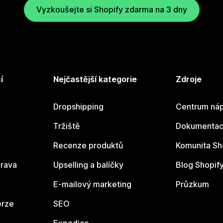
Vyzkoušejte si Shopify zdarma na 3 dny
í
Nejčastější kategorie
Zdroje
Dropshipping
Centrum náp
Tržiště
Dokumentace
Recenze produktů
Komunita Sh
rava
Upselling a balíčky
Blog Shopif
E-mailový marketing
Průzkum
erze
SEO