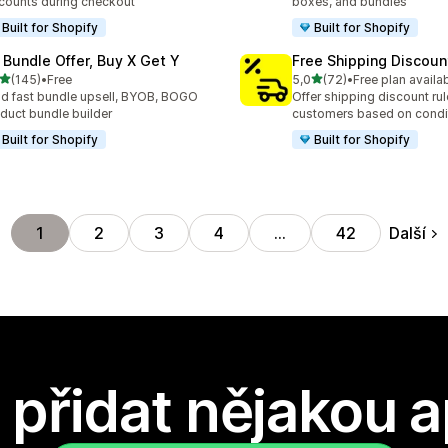
counts during checkout
boxes, and bundles
Built for Shopify
Built for Shopify
 Bundle Offer, Buy X Get Y
Free Shipping Discoun
z 5 hvězd
z 5 hvězd
(145)
•
Free
5,0
(72)
•
Free plan availa
kový počet recenzí: 145
Celkový počet recenzí: 72
ld fast bundle upsell, BYOB, BOGO
Offer shipping discount rul
duct bundle builder
customers based on condi
Built for Shopify
Built for Shopify
Další
1
2
3
4
…
42
přidat nějakou a