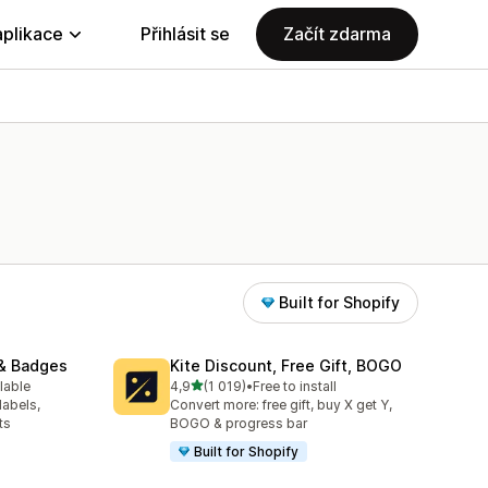
aplikace
Přihlásit se
Začít zdarma
Built for Shopify
& Badges
Kite Discount, Free Gift, BOGO
z 5 hvězd
lable
4,9
(1 019)
•
Free to install
15
Celkový počet recenzí: 1019
labels,
Convert more: free gift, buy X get Y,
ts
BOGO & progress bar
Built for Shopify