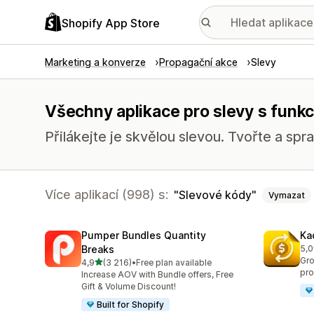
Shopify App Store
Marketing a konverze
Propagační akce
Slevy
Všechny aplikace pro slevy s funk
Přilákejte je skvělou slevou. Tvořte a spr
Více aplikací (998) s:
Slevové kódy
Vymazat
Pumper Bundles Quantity
Ka
Breaks
5,0
Cel
Gro
z 5 hvězd
4,9
(3 216)
•
Free plan available
Celkový počet recenzí: 3216
pro
Increase AOV with Bundle offers, Free
Gift & Volume Discount!
Built for Shopify