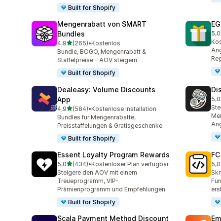
Built for Shopify
Mengenrabatt von SMART
EG
Bundles
5,0
100
Ko
von 5 Sternen
4,9
(265)
•
Kostenlos
265 Rezensionen insgesamt
Ang
Bundle, BOGO, Mengenrabatt &
Reg
Staffelpreise – AOV steigern
Built for Shopify
Dealeasy: Volume Discounts
Di
App
5,0
228
Ste
von 5 Sternen
4,9
(584)
•
Kostenlose Installation
584 Rezensionen insgesamt
Men
Bundles für Mengenrabatte,
An
Preisstaffelungen & Gratisgeschenke.
Built for Shopify
Essent Loyalty Program Rewards
FC
von 5 Sternen
5,0
(434)
•
Kostenloser Plan verfügbar
5,0
434 Rezensionen insgesamt
89 
Steigere den AOV mit einem
Skr
Treueprogramm, VIP-
Fun
Prämienprogramm und Empfehlungen
ers
Built for Shopify
Scala Payment Method Discount
Em