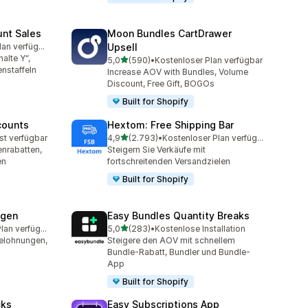
unt Sales
Moon Bundles CartDrawer
Kostenloser Plan verfügbar
Upsell
mt
alte Y“,
von 5 Sternen
5,0
(590)
•
Kostenloser Plan verfügbar
590 Rezensionen insgesamt
nstaffeln
Increase AOV with Bundles, Volume
Discount, Free Gift, BOGOs
Built for Shopify
counts
Hextom: Free Shipping Bar
von 5 Sternen
st verfügbar
4,9
(2.793)
•
Kostenloser Plan verfügbar
mt
2793 Rezensionen insgesamt
nrabatten,
Steigern Sie Verkäufe mit
en
fortschreitenden Versandzielen
Built for Shopify
ngen
Easy Bundles Quantity Breaks
von 5 Sternen
Kostenloser Plan verfügbar
5,0
(283)
•
Kostenlose Installation
amt
283 Rezensionen insgesamt
elohnungen,
Steigere den AOV mit schnellem
Bundle-Rabatt, Bundler und Bundle-
App
Built for Shopify
cks
Easy Subscriptions App