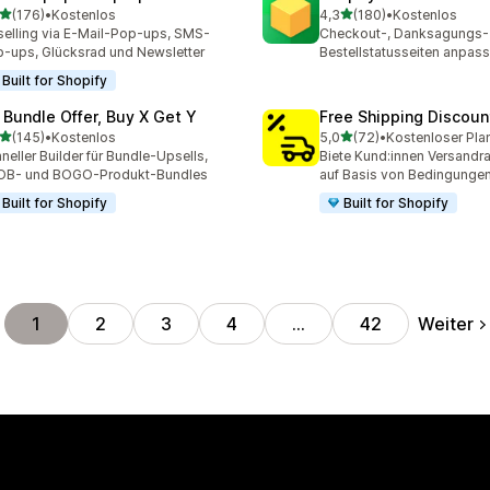
von 5 Sternen
von 5 Sternen
(176)
•
Kostenlos
4,3
(180)
•
Kostenlos
 Rezensionen insgesamt
180 Rezensionen insgesa
elling via E-Mail-Pop-ups, SMS-
Checkout-, Danksagungs-
-ups, Glücksrad und Newsletter
Bestellstatusseiten anpas
Built for Shopify
 Bundle Offer, Buy X Get Y
Free Shipping Discoun
von 5 Sternen
von 5 Sternen
(145)
•
Kostenlos
5,0
(72)
•
Kostenloser Pla
 Rezensionen insgesamt
72 Rezensionen insgesam
neller Builder für Bundle-Upsells,
Biete Kund:innen Versandra
OB- und BOGO-Produkt-Bundles
auf Basis von Bedingunge
Built for Shopify
Built for Shopify
Weiter
1
2
3
4
…
42