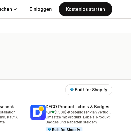
uchen
Einloggen
Kostenlos starten
Built for Shopify
eschenk
DECO Product Labels & Badges
von 5 Sternen
stallation
4,9
(1.509)
•
Kostenloser Plan verfügbar
amt
1509 Rezensionen insgesamt
nk, Kauf X
Umsätze mit Produkt-Labels, Produkt-
tte
Badges und Rabatten steigern
Built for Shopify