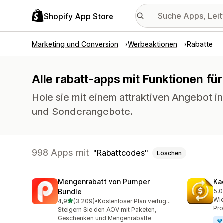
Shopify App Store
Marketing und Conversion
Werbeaktionen
Rabatte
Alle rabatt-apps mit Funktionen fü
Hole sie mit einem attraktiven Angebot i
und Sonderangebote.
998 Apps mit
Rabattcodes
Löschen
Mengenrabatt von Pumper
Ka
Bundle
5,0
820
Wie
von 5 Sternen
4,9
(3.209)
•
Kostenloser Plan verfügbar
3209 Rezensionen insgesamt
Pro
Steigern Sie den AOV mit Paketen,
Geschenken und Mengenrabatte