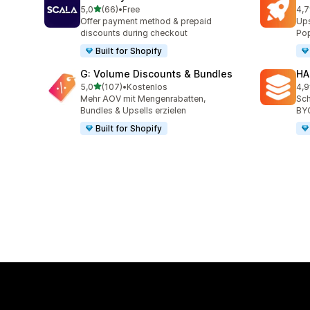
von 5 Sternen
5,0
(66)
•
Free
4,7
66 Rezensionen insgesamt
176
Offer payment method & prepaid
Ups
discounts during checkout
Pop
Built for Shopify
G: Volume Discounts & Bundles
HA
von 5 Sternen
5,0
(107)
•
Kostenlos
4,9
107 Rezensionen insgesamt
145
Mehr AOV mit Mengenrabatten,
Sch
Bundles & Upsells erzielen
BY
Built for Shopify