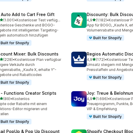
 Auto Add to Cart Free Gift
Discounty: Bulk Disco
von 5 Sternen
von 5 Sternen
(1.001)
•
Kostenloser Test verfügbar
4,9
(1.182)
•
1 Rezensionen insgesamt
1182 Rezensionen insgesa
stenlose Geschenke und BOGO-
App für BOGO, „Kaufe X, erh
ebote mit intelligenten Targeting-
Volumenrabatte und Menge
eln automatisch hinzufügen
Built for Shopify
Built for Shopify
scount Mixer: Bulk Discounts
Regios Automatic Dis
von 5 Sternen
von 5 Sternen
(228)
•
Kostenloser Plan verfügbar
4,9
(172)
•
Kostenloser Te
 Rezensionen insgesamt
172 Rezensionen insgesa
igere Verkäufe durch
Umsatz steigern mit Menge
genrabatte, „Kaufe X, erhalte Y“-
Preisstaffeln und Angebot
gebote und Rabattcodes
Built for Shopify
Built for Shopify
 ‑ Functions Creator Scripts
Joy: Treue & Belohnu
von 5 Sternen
von 5 Sternen
(89)
•
Kostenlos
4,9
(1.696)
•
Rezensionen insgesamt
1696 Rezensionen insges
ipte oder Rabatte mit einem
Treueprogramm, Punkte, B
ktions-Editor migrieren und
VIP & Empfehlung
tellen
Built for Shopify
Built for Shopify
ail PopUp & Pop Up Discount
Shopify Checkout Blo