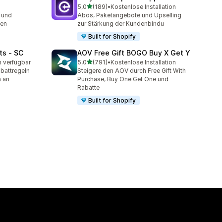
von 5 Sternen
5,0
(189)
•
Kostenlose Installation
mt
189 Rezensionen insgesamt
 und
Abos, Paketangebote und Upselling
sen
zur Stärkung der Kundenbindu
Built for Shopify
ts ‑ SC
AOV Free Gift BOGO Buy X Get Y
von 5 Sternen
n verfügbar
5,0
(791)
•
Kostenlose Installation
t
791 Rezensionen insgesamt
battregeln
Steigere den AOV durch Free Gift With
n an
Purchase, Buy One Get One und
Rabatte
Built for Shopify