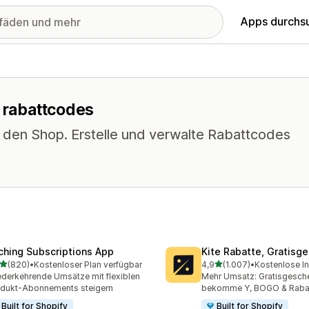
Apps durchs
r rabattcodes
n den Shop. Erstelle und verwalte Rabattcodes
ching Subscriptions App
Kite Rabatte, Gratisg
von 5 Sternen
von 5 Sternen
(820)
•
Kostenloser Plan verfügbar
4,9
(1.007)
•
Kostenlose In
 Rezensionen insgesamt
1007 Rezensionen insges
derkehrende Umsätze mit flexiblen
Mehr Umsatz: Gratisgesche
dukt-Abonnements steigern
bekomme Y, BOGO & Raba
Built for Shopify
Built for Shopify