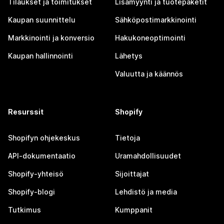
Tilaukset ja toimitukset
Lisämyynti ja tuotepaketit
Kaupan suunnittelu
Sähköpostimarkkinointi
Markkinointi ja konversio
Hakukoneoptimointi
Kaupan hallinnointi
Lähetys
Valuutta ja käännös
Resurssit
Shopify
Shopifyn ohjekeskus
Tietoja
API-dokumentaatio
Uramahdollisuudet
Shopify-yhteisö
Sijoittajat
Shopify-blogi
Lehdistö ja media
Tutkimus
Kumppanit