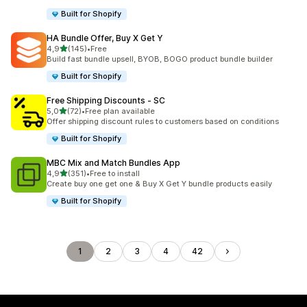
Built for Shopify
HA Bundle Offer, Buy X Get Y
/ 5 tähteä
4,9
(145)
•
Free
145 arvostelua yhteensä
Build fast bundle upsell, BYOB, BOGO product bundle builder
Built for Shopify
Free Shipping Discounts ‑ SC
/ 5 tähteä
5,0
(72)
•
Free plan available
72 arvostelua yhteensä
Offer shipping discount rules to customers based on conditions
Built for Shopify
MBC Mix and Match Bundles App
/ 5 tähteä
4,9
(351)
•
Free to install
351 arvostelua yhteensä
Create buy one get one & Buy X Get Y bundle products easily
Built for Shopify
1
2
3
4
42