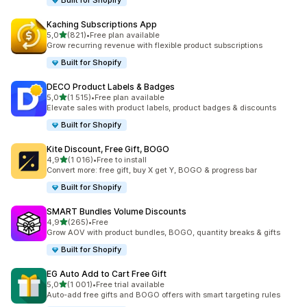
Built for Shopify
Kaching Subscriptions App
/ 5 tähteä
5,0
(821)
•
Free plan available
821 arvostelua yhteensä
Grow recurring revenue with flexible product subscriptions
Built for Shopify
DECO Product Labels & Badges
/ 5 tähteä
5,0
(1 515)
•
Free plan available
1515 arvostelua yhteensä
Elevate sales with product labels, product badges & discounts
Built for Shopify
Kite Discount, Free Gift, BOGO
/ 5 tähteä
4,9
(1 016)
•
Free to install
1016 arvostelua yhteensä
Convert more: free gift, buy X get Y, BOGO & progress bar
Built for Shopify
SMART Bundles Volume Discounts
/ 5 tähteä
4,9
(265)
•
Free
265 arvostelua yhteensä
Grow AOV with product bundles, BOGO, quantity breaks & gifts
Built for Shopify
EG Auto Add to Cart Free Gift
/ 5 tähteä
5,0
(1 001)
•
Free trial available
1001 arvostelua yhteensä
Auto-add free gifts and BOGO offers with smart targeting rules