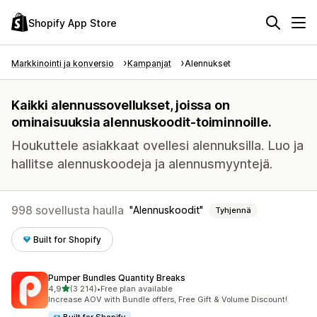
Shopify App Store
Markkinointi ja konversio
Kampanjat
Alennukset
Kaikki alennussovellukset, joissa on
ominaisuuksia alennuskoodit-toiminnoille.
Houkuttele asiakkaat ovellesi alennuksilla. Luo ja
hallitse alennuskoodeja ja alennusmyyntejä.
998 sovellusta haulla
Alennuskoodit
Tyhjennä
Built for Shopify
Pumper Bundles Quantity Breaks
/ 5 tähteä
4,9
(3 214)
•
Free plan available
3214 arvostelua yhteensä
Increase AOV with Bundle offers, Free Gift & Volume Discount!