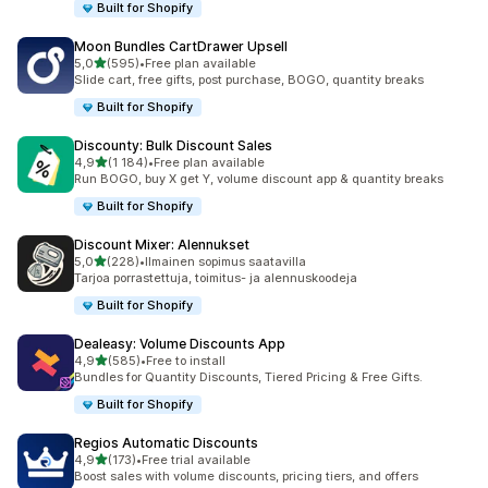
Built for Shopify
Moon Bundles CartDrawer Upsell
/ 5 tähteä
5,0
(595)
•
Free plan available
595 arvostelua yhteensä
Slide cart, free gifts, post purchase, BOGO, quantity breaks
Built for Shopify
Discounty: Bulk Discount Sales
/ 5 tähteä
4,9
(1 184)
•
Free plan available
1184 arvostelua yhteensä
Run BOGO, buy X get Y, volume discount app & quantity breaks
Built for Shopify
Discount Mixer: Alennukset
/ 5 tähteä
5,0
(228)
•
Ilmainen sopimus saatavilla
228 arvostelua yhteensä
Tarjoa porrastettuja, toimitus- ja alennuskoodeja
Built for Shopify
Dealeasy: Volume Discounts App
/ 5 tähteä
4,9
(585)
•
Free to install
585 arvostelua yhteensä
Bundles for Quantity Discounts, Tiered Pricing & Free Gifts.
Built for Shopify
Regios Automatic Discounts
/ 5 tähteä
4,9
(173)
•
Free trial available
173 arvostelua yhteensä
Boost sales with volume discounts, pricing tiers, and offers