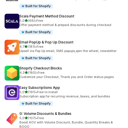
Built for Shopify
Scala Payment Method Discount
/ 5 tähteä
5,0
(66)
•
Free
66 arvostelua yhteensä
Offer payment method & prepaid discounts during checkout
Built for Shopify
Email PopUp & Pop Up Discount
/ 5 tähteä
4,7
(181)
•
Free
181 arvostelua yhteensä
Upsell via Pop Up email, SMS popups,spin the wheel, newsletter
Built for Shopify
Shopify Checkout Blocks
/ 5 tähteä
4,3
(180)
•
Free
180 arvostelua yhteensä
Customize your Checkout, Thank you and Order status pages
Easy Subscriptions App
/ 5 tähteä
5,0
(191)
•
Free to install
191 arvostelua yhteensä
Subscription app for recurring revenue, boxes, and bundles
Built for Shopify
G: Volume Discounts & Bundles
/ 5 tähteä
5,0
(107)
•
Free
107 arvostelua yhteensä
Boost AOV with Volume Discount, Bundle, Quantity Breaks &
BOGO