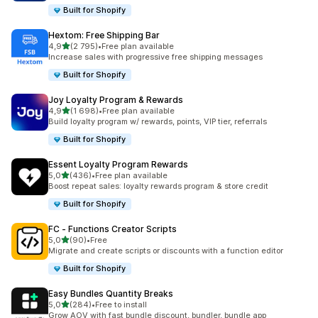
Built for Shopify
Hextom: Free Shipping Bar
/ 5 tähteä
4,9
(2 795)
•
Free plan available
2795 arvostelua yhteensä
Increase sales with progressive free shipping messages
Built for Shopify
Joy Loyalty Program & Rewards
/ 5 tähteä
4,9
(1 698)
•
Free plan available
1698 arvostelua yhteensä
Build loyalty program w/ rewards, points, VIP tier, referrals
Built for Shopify
Essent Loyalty Program Rewards
/ 5 tähteä
5,0
(436)
•
Free plan available
436 arvostelua yhteensä
Boost repeat sales: loyalty rewards program & store credit
Built for Shopify
FC ‑ Functions Creator Scripts
/ 5 tähteä
5,0
(90)
•
Free
90 arvostelua yhteensä
Migrate and create scripts or discounts with a function editor
Built for Shopify
Easy Bundles Quantity Breaks
/ 5 tähteä
5,0
(284)
•
Free to install
284 arvostelua yhteensä
Grow AOV with fast bundle discount, bundler, bundle app