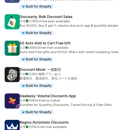
Built for Shopify
Discounty: Bulk Discount Sales
5つ星中
4.9
(1,185)
•
Free plan available
合計レビュー数：1185件
Run BOGO, buy X get Y, volume discount app & quantity breaks
Built for Shopify
EG Auto Add to Cart Free Gift
5つ星中
5.0
(999)
•
Free trial available
合計レビュー数：999件
Auto-add free gifts and BOGO offers with smart targeting rules
Built for Shopify
Discount Mixer: 一括割引
5つ星中
5.0
(228)
•
無料プランあり
合計レビュー数：228件
数量割引、配送割引、割引コードを提供
Built for Shopify
Dealeasy: Volume Discounts App
5つ星中
4.9
(585)
•
Free to install
合計レビュー数：585件
Bundles for Quantity Discounts, Tiered Pricing & Free Gifts.
Built for Shopify
Regios Automatic Discounts
5つ星中
4.9
(173)
•
Free trial available
合計レビュー数：173件