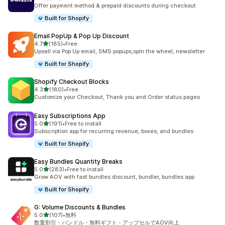
合計レビュー数：66件
Offer payment method & prepaid discounts during checkout
Built for Shopify
Email PopUp & Pop Up Discount
5つ星中
4.7
(185)
•
Free
合計レビュー数：185件
Upsell via Pop Up email, SMS popups,spin the wheel, newsletter
Built for Shopify
Shopify Checkout Blocks
5つ星中
4.3
(180)
•
Free
合計レビュー数：180件
Customize your Checkout, Thank you and Order status pages
Easy Subscriptions App
5つ星中
5.0
(191)
•
Free to install
合計レビュー数：191件
Subscription app for recurring revenue, boxes, and bundles
Built for Shopify
Easy Bundles Quantity Breaks
5つ星中
5.0
(283)
•
Free to install
合計レビュー数：283件
Grow AOV with fast bundles discount, bundler, bundles app
Built for Shopify
G: Volume Discounts & Bundles
5つ星中
5.0
(107)
•
無料
合計レビュー数：107件
数量割引・バンドル・無料ギフト・アップセルでAOV向上