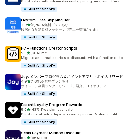
Boost sales with volume discounts, pricing tiers, and offers
Built for Shopify
Hextom: Free Shipping Bar
5つ星中
4.9
(2,795)
•
無料プランあり
合計レビュー数：2795件
段階的な配送目標メッセージで売上を増加させます
Built for Shopify
FC ‑ Functions Creator Scripts
5つ星中
5.0
(90)
•
Free
合計レビュー数：90件
Migrate and create scripts or discounts with a function editor
Built for Shopify
Joy: メンバープログラム＆ポイントアプリ・ポイ活リワード
5つ星中
4.9
(1,698)
•
無料プランあり
合計レビュー数：1698件
ポイント、会員ランク、リワード、紹介、ロイヤリティ
Built for Shopify
Essent Loyalty Program Rewards
5つ星中
5.0
(437)
•
Free plan available
合計レビュー数：437件
Boost repeat sales: loyalty rewards program & store credit
Built for Shopify
Scala Payment Method Discount
5つ星中
5.0
(66)
•
Free