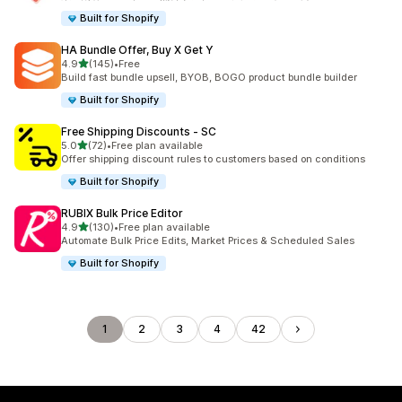
Built for Shopify
HA Bundle Offer, Buy X Get Y
5つ星中
4.9
(145)
•
Free
合計レビュー数：145件
Build fast bundle upsell, BYOB, BOGO product bundle builder
Built for Shopify
Free Shipping Discounts ‑ SC
5つ星中
5.0
(72)
•
Free plan available
合計レビュー数：72件
Offer shipping discount rules to customers based on conditions
Built for Shopify
RUBIX Bulk Price Editor
5つ星中
4.9
(130)
•
Free plan available
合計レビュー数：130件
Automate Bulk Price Edits, Market Prices & Scheduled Sales
Built for Shopify
1
2
3
4
42