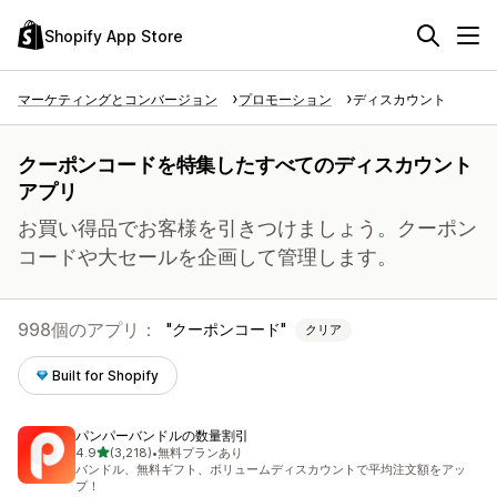
Shopify App Store
マーケティングとコンバージョン
プロモーション
ディスカウント
クーポンコードを特集したすべてのディスカウント
アプリ
お買い得品でお客様を引きつけましょう。クーポン
コードや大セールを企画して管理します。
998個のアプリ：
クーポンコード
クリア
Built for Shopify
パンパーバンドルの数量割引
5つ星中
4.9
(3,218)
•
無料プランあり
合計レビュー数：3218件
バンドル、無料ギフト、ボリュームディスカウントで平均注文額をアッ
プ！