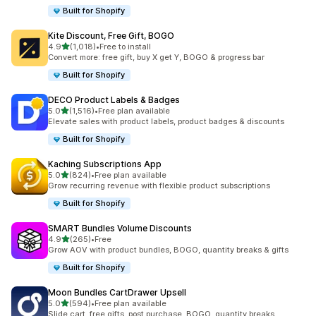
Built for Shopify
Kite Discount, Free Gift, BOGO
5つ星中
4.9
(1,018)
•
Free to install
合計レビュー数：1018件
Convert more: free gift, buy X get Y, BOGO & progress bar
Built for Shopify
DECO Product Labels & Badges
5つ星中
5.0
(1,516)
•
Free plan available
合計レビュー数：1516件
Elevate sales with product labels, product badges & discounts
Built for Shopify
Kaching Subscriptions App
5つ星中
5.0
(824)
•
Free plan available
合計レビュー数：824件
Grow recurring revenue with flexible product subscriptions
Built for Shopify
SMART Bundles Volume Discounts
5つ星中
4.9
(265)
•
Free
合計レビュー数：265件
Grow AOV with product bundles, BOGO, quantity breaks & gifts
Built for Shopify
Moon Bundles CartDrawer Upsell
5つ星中
5.0
(594)
•
Free plan available
合計レビュー数：594件
Slide cart, free gifts, post purchase, BOGO, quantity breaks