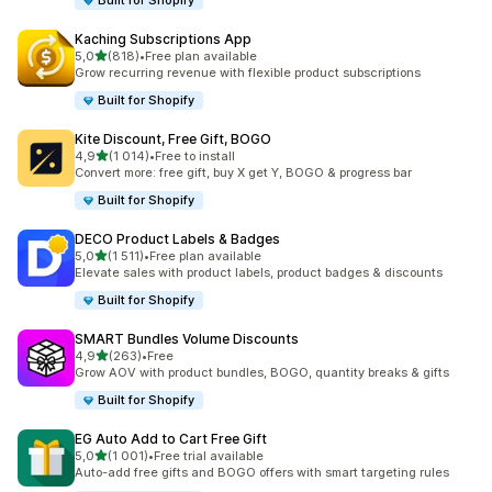
Built for Shopify
Kaching Subscriptions App
av 5 stjerner
5,0
(818)
•
Free plan available
Totalt 818 omtaler
Grow recurring revenue with flexible product subscriptions
Built for Shopify
Kite Discount, Free Gift, BOGO
av 5 stjerner
4,9
(1 014)
•
Free to install
Totalt 1014 omtaler
Convert more: free gift, buy X get Y, BOGO & progress bar
Built for Shopify
DECO Product Labels & Badges
av 5 stjerner
5,0
(1 511)
•
Free plan available
Totalt 1511 omtaler
Elevate sales with product labels, product badges & discounts
Built for Shopify
SMART Bundles Volume Discounts
av 5 stjerner
4,9
(263)
•
Free
Totalt 263 omtaler
Grow AOV with product bundles, BOGO, quantity breaks & gifts
Built for Shopify
EG Auto Add to Cart Free Gift
av 5 stjerner
5,0
(1 001)
•
Free trial available
Totalt 1001 omtaler
Auto-add free gifts and BOGO offers with smart targeting rules