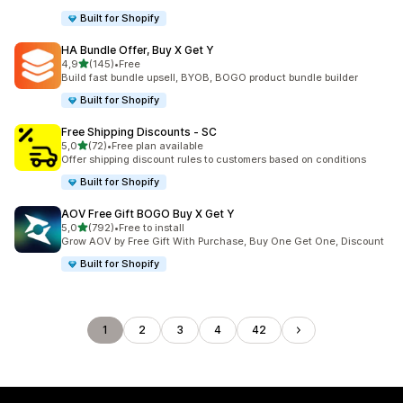
Built for Shopify
HA Bundle Offer, Buy X Get Y
av 5 stjerner
4,9
(145)
•
Free
Totalt 145 omtaler
Build fast bundle upsell, BYOB, BOGO product bundle builder
Built for Shopify
Free Shipping Discounts ‑ SC
av 5 stjerner
5,0
(72)
•
Free plan available
Totalt 72 omtaler
Offer shipping discount rules to customers based on conditions
Built for Shopify
AOV Free Gift BOGO Buy X Get Y
av 5 stjerner
5,0
(792)
•
Free to install
Totalt 792 omtaler
Grow AOV by Free Gift With Purchase, Buy One Get One, Discount
Built for Shopify
1
2
3
4
42