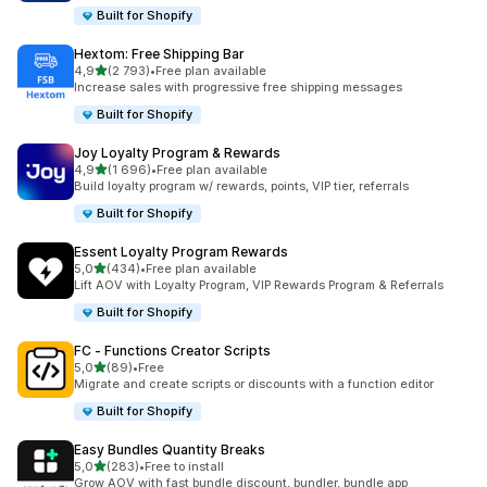
Built for Shopify
Hextom: Free Shipping Bar
av 5 stjerner
4,9
(2 793)
•
Free plan available
Totalt 2793 omtaler
Increase sales with progressive free shipping messages
Built for Shopify
Joy Loyalty Program & Rewards
av 5 stjerner
4,9
(1 696)
•
Free plan available
Totalt 1696 omtaler
Build loyalty program w/ rewards, points, VIP tier, referrals
Built for Shopify
Essent Loyalty Program Rewards
av 5 stjerner
5,0
(434)
•
Free plan available
Totalt 434 omtaler
Lift AOV with Loyalty Program, VIP Rewards Program & Referrals
Built for Shopify
FC ‑ Functions Creator Scripts
av 5 stjerner
5,0
(89)
•
Free
Totalt 89 omtaler
Migrate and create scripts or discounts with a function editor
Built for Shopify
Easy Bundles Quantity Breaks
av 5 stjerner
5,0
(283)
•
Free to install
Totalt 283 omtaler
Grow AOV with fast bundle discount, bundler, bundle app