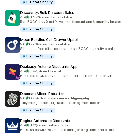
Built for Shopify
Discounty: Bulk Discount Sales
av 5 stjerner
4,9
(1 182)
•
Free plan available
Totalt 1182 omtaler
Run BOGO, buy X get Y, volume discount app & quantity breaks
Built for Shopify
Moon Bundles CartDrawer Upsell
av 5 stjerner
5,0
(593)
•
Free plan available
Totalt 593 omtaler
Slide cart, free gifts, post purchase, BOGO, quantity breaks
Built for Shopify
Dealeasy: Volume Discounts App
av 5 stjerner
4,9
(584)
•
Free to install
Totalt 584 omtaler
Bundles for Quantity Discounts, Tiered Pricing & Free Gifts.
Built for Shopify
Discount Mixer: Rabatter
av 5 stjerner
5,0
(228)
•
Gratis abonnement tilgjengelig
Totalt 228 omtaler
Tilby mengderabatter, fraktrabatter og rabattkoder
Built for Shopify
Regios Automatic Discounts
av 5 stjerner
4,9
(172)
•
Free trial available
Totalt 172 omtaler
Boost sales with volume discounts, pricing tiers, and offers