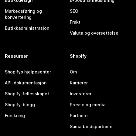
Butikkdesign
E-postmarkedsføring
Markedsføring og
SEO
konvertering
Frakt
Butikkadministrasjon
Valuta og oversettelse
Ressurser
Shopify
Shopifys hjelpesenter
Om
API-dokumentasjon
Karrierer
Shopify-fellesskapet
Investorer
Shopify-blogg
Presse og media
Forskning
Partnere
Samarbeidspartnere