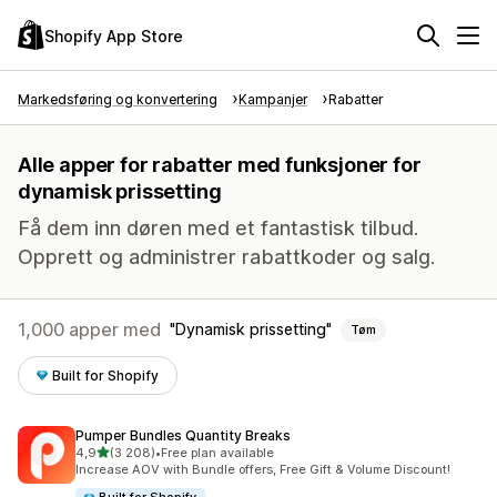
Shopify App Store
Markedsføring og konvertering
Kampanjer
Rabatter
Alle apper for rabatter med funksjoner for
dynamisk prissetting
Få dem inn døren med et fantastisk tilbud.
Opprett og administrer rabattkoder og salg.
1,000 apper med
Dynamisk prissetting
Tøm
Built for Shopify
Pumper Bundles Quantity Breaks
av 5 stjerner
4,9
(3 208)
•
Free plan available
Totalt 3208 omtaler
Increase AOV with Bundle offers, Free Gift & Volume Discount!