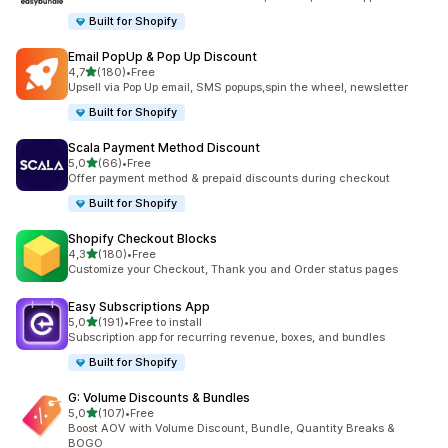
Built for Shopify
Email PopUp & Pop Up Discount
av 5 stjerner
4,7
(180)
•
Free
Totalt 180 omtaler
Upsell via Pop Up email, SMS popups,spin the wheel, newsletter
Built for Shopify
Scala Payment Method Discount
av 5 stjerner
5,0
(66)
•
Free
Totalt 66 omtaler
Offer payment method & prepaid discounts during checkout
Built for Shopify
Shopify Checkout Blocks
av 5 stjerner
4,3
(180)
•
Free
Totalt 180 omtaler
Customize your Checkout, Thank you and Order status pages
Easy Subscriptions App
av 5 stjerner
5,0
(191)
•
Free to install
Totalt 191 omtaler
Subscription app for recurring revenue, boxes, and bundles
Built for Shopify
G: Volume Discounts & Bundles
av 5 stjerner
5,0
(107)
•
Free
Totalt 107 omtaler
Boost AOV with Volume Discount, Bundle, Quantity Breaks &
BOGO