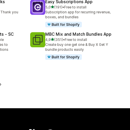
cks
Easy Subscriptions App
de 5 estrelas
5,0
(191)
•
Free to install
191 total de avaliações
 Thank you
Subscription app for recurring revenue,
boxes, and bundles
Built for Shopify
ts ‑ SC
MBC Mix and Match Bundles App
de 5 estrelas
ble
4,9
(351)
•
Free to install
351 total de avaliações
es to
Create buy one get one & Buy X Get Y
tions
bundle products easily
Built for Shopify