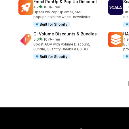
Email PopUp & Pop Up Discount
Sc
de 5 estrelas
4,7
(180)
•
Free
5,0
180 total de avaliações
66 
Upsell via Pop Up email, SMS
Off
popups,spin the wheel, newsletter
dis
Built for Shopify
G: Volume Discounts & Bundles
HA
de 5 estrelas
5,0
(107)
•
Free
4,9
107 total de avaliações
145
Boost AOV with Volume Discount,
Bui
Bundle, Quantity Breaks & BOGO
pro
Built for Shopify