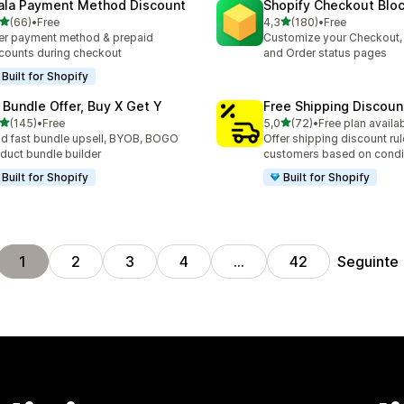
ala Payment Method Discount
Shopify Checkout Blo
de 5 estrelas
de 5 estrelas
(66)
•
Free
4,3
(180)
•
Free
total de avaliações
180 total de avaliações
er payment method & prepaid
Customize your Checkout,
counts during checkout
and Order status pages
Built for Shopify
 Bundle Offer, Buy X Get Y
Free Shipping Discoun
de 5 estrelas
de 5 estrelas
(145)
•
Free
5,0
(72)
•
Free plan availa
 total de avaliações
72 total de avaliações
ld fast bundle upsell, BYOB, BOGO
Offer shipping discount rul
duct bundle builder
customers based on condi
Built for Shopify
Built for Shopify
Seguinte
1
2
3
4
…
42