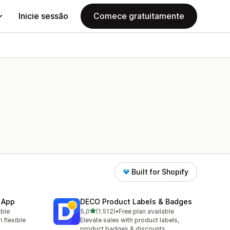
Inicie sessão
Comece gratuitamente
Built for Shopify
 App
DECO Product Labels & Badges
de 5 estrelas
able
5,0
(1.512)
•
Free plan available
1512 total de avaliações
 flexible
Elevate sales with product labels,
product badges & discounts