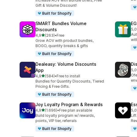
Increase AOV with Bundle offers, Free
Gift & Volume Discount!
Built for Shopify
SMART Bundles Volume
EG
Discounts
5,0
100
Aut
de 5 estrelas
4,9
(263)
•
Free
263 total de avaliações
wit
Grow AOV with product bundles,
BOGO, quantity breaks & gifts
Built for Shopify
Dealeasy: Volume Discounts
Di
App
5,0
228
Ofe
de 5 estrelas
4,9
(584)
•
Free to install
584 total de avaliações
env
Bundles for Quantity Discounts, Tiered
Pricing & Free Gifts.
Built for Shopify
Joy Loyalty Program & Rewards
Es
de 5 estrelas
4,9
(1.696)
•
Free plan available
5,0
1696 total de avaliações
434
Build loyalty program w/ rewards,
Lif
points, VIP tier, referrals
Rew
Built for Shopify