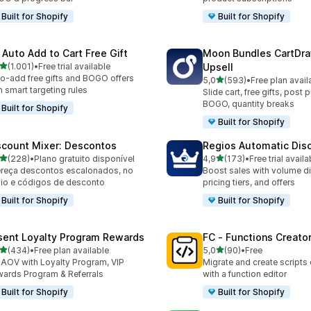
Built for Shopify
Built for Shopify
 Auto Add to Cart Free Gift
Moon Bundles CartDr
de 5 estrelas
(1.001)
•
Free trial available
Upsell
1 total de avaliações
o-add free gifts and BOGO offers
de 5 estrelas
5,0
(593)
•
Free plan avail
593 total de avaliações
h smart targeting rules
Slide cart, free gifts, post 
BOGO, quantity breaks
Built for Shopify
Built for Shopify
scount Mixer: Descontos
Regios Automatic Dis
de 5 estrelas
de 5 estrelas
(228)
•
Plano gratuito disponível
4,9
(173)
•
Free trial availa
 total de avaliações
173 total de avaliações
reça descontos escalonados, no
Boost sales with volume d
io e códigos de desconto
pricing tiers, and offers
Built for Shopify
Built for Shopify
sent Loyalty Program Rewards
FC ‑ Functions Creator
de 5 estrelas
de 5 estrelas
(434)
•
Free plan available
5,0
(90)
•
Free
 total de avaliações
90 total de avaliações
t AOV with Loyalty Program, VIP
Migrate and create scripts
ards Program & Referrals
with a function editor
Built for Shopify
Built for Shopify