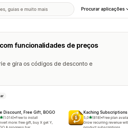
Procurar aplicações
 com funcionalidades de preços
rie e gira os códigos de desconto e
ar
te Discount, Free Gift, BOGO
Kaching Subscriptions
de 5 estrelas
de 5 estrelas
(1.014)
•
Free to install
5,0
(818)
•
Free plan avail
4 total de avaliações
818 total de avaliações
vert more: free gift, buy X get Y,
Grow recurring revenue with
O & progress bar
product subscriptions