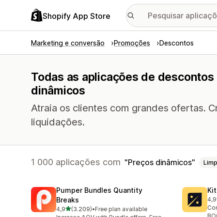
Shopify App Store
Marketing e conversão
Promoções
Descontos
Todas as aplicações de descontos
dinâmicos
Atraia os clientes com grandes ofertas. C
liquidações.
1 000 aplicações com
Preços dinâmicos
Limp
Pumper Bundles Quantity
Ki
Breaks
4,9
101
Con
de 5 estrelas
4,9
(3.209)
•
Free plan available
3209 total de avaliações
BOG