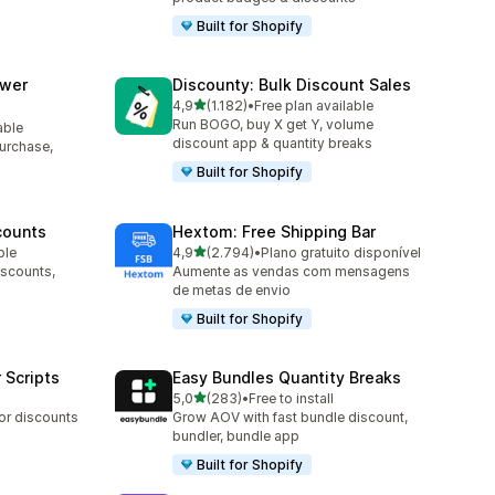
Built for Shopify
awer
Discounty: Bulk Discount Sales
de 5 estrelas
4,9
(1.182)
•
Free plan available
1182 total de avaliações
Run BOGO, buy X get Y, volume
able
discount app & quantity breaks
purchase,
Built for Shopify
counts
Hextom: Free Shipping Bar
de 5 estrelas
ble
4,9
(2.794)
•
Plano gratuito disponível
2794 total de avaliações
iscounts,
Aumente as vendas com mensagens
de metas de envio
Built for Shopify
 Scripts
Easy Bundles Quantity Breaks
de 5 estrelas
5,0
(283)
•
Free to install
283 total de avaliações
 or discounts
Grow AOV with fast bundle discount,
bundler, bundle app
Built for Shopify